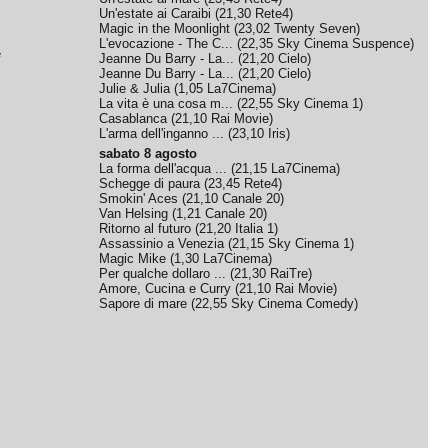
Un'estate ai Caraibi
(
21,30
Rete4
)
Magic in the Moonlight
(
23,02
Twenty Seven
)
L'evocazione - The C...
(
22,35
Sky Cinema Suspence
)
e
Jeanne Du Barry - La...
(
21,20
Cielo
)
Jeanne Du Barry - La...
(
21,20
Cielo
)
Julie & Julia
(
1,05
La7Cinema
)
La vita è una cosa m...
(
22,55
Sky Cinema 1
)
Casablanca
(
21,10
Rai Movie
)
L'arma dell'inganno ...
(
23,10
Iris
)
sabato 8 agosto
La forma dell'acqua ...
(
21,15
La7Cinema
)
Schegge di paura
(
23,45
Rete4
)
Smokin' Aces
(
21,10
Canale 20
)
Van Helsing
(
1,21
Canale 20
)
Ritorno al futuro
(
21,20
Italia 1
)
Assassinio a Venezia
(
21,15
Sky Cinema 1
)
Magic Mike
(
1,30
La7Cinema
)
Per qualche dollaro ...
(
21,30
RaiTre
)
Amore, Cucina e Curry
(
21,10
Rai Movie
)
Sapore di mare
(
22,55
Sky Cinema Comedy
)