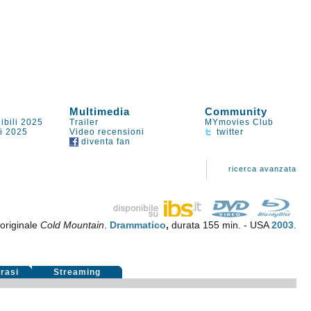
Multimedia
Community
ibili 2025
Trailer
MYmovies Club
li 2025
Video recensioni
twitter
diventa fan
ricerca avanzata
 originale
Cold Mountain
.
Drammatico
,
durata 155 min. - USA
2003
.
rasi
Streaming