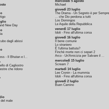
mercoledì 5 agosto
osto
Michael
giovedì 23 luglio
io
The Drama - Un Segreto è per Sempr
tigo
... che Dio perdona a tutti
Los Domingos
glio
Le Aquile della Repubblica
rand New Day
venerdì 17 luglio
io
Idoli - Fino all'ultima corsa
ia
giovedì 16 luglio
ubo dagli abissi
Il bene comune
Lo straniero
È l'ultima battuta?
io
Finchè morte non ci separi 2
Arco - Un'Amicizia per Salvare il ...
ss - Il Bhutan e l...
mercoledì 15 luglio
o
Scream 7
tello di Cagliostro
nestre che ridono
martedì 14 luglio
Lee Cronin - La mummia
Idoli - Fino all'ultima corsa
o
giovedì 2 luglio
Buen Camino
lio
o del male