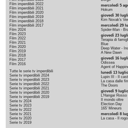
Film imperdibili 2022
mercoledì 5 ag
Film imperdibili 2021
Hokum
Film imperdibili 2020
giovedì 30 lugl
Film imperdibili 2019
Kim Novak's Ver
Film imperdibili 2018
Film imperdibili 2017
mercoledì 29 lu
Film 2024
Spider-Man - B
Film 2023
giovedì 23 lugl
Film 2022
Terapia di famigl
Film 2021
Blue
Film 2020
Deep Water - Inc
Film 2019
A New Dawn
Film 2018
giovedì 16 lugl
Film 2017
Odissea
Film 2016
Agent of Happine
Tutte le serie tv imperdibili
lunedì 13 lugli
Serie tv imperdibili 2024
Lupin III - Il cas
Serie tv imperdibili 2023
La casa dalle fi
Serie tv imperdibili 2022
The Doors
Serie tv imperdibili 2021
giovedì 9 lugli
Serie tv imperdibili 2020
L'Hangar Rosso
Serie tv imperdibili 2019
Il mondo oltre
Serie tv 2024
Election Day
Serie tv 2023
165' Mineurs
Serie tv 2022
Serie tv 2021
mercoledì 8 lug
Serie tv 2020
La casa - Il rog
Serie tv 2019