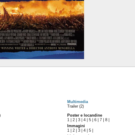
Multimedia
Trailer (2)
)
Poster e locandine
1
|
2
|
3
|
4
|
5
|
6
|
7
|
8
|
Immagini
1
|
2
|
3
|
4
|
5
|