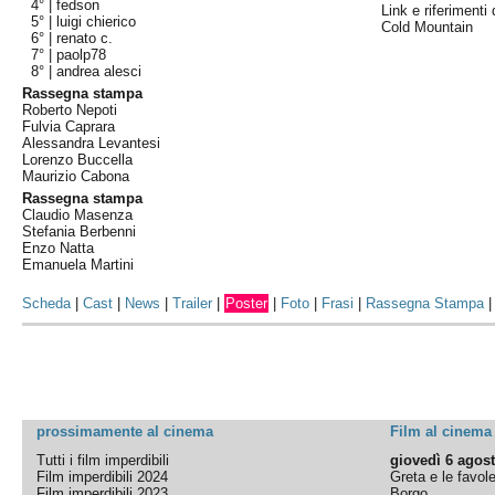
4° |
fedson
Link e riferimenti 
5° |
luigi chierico
Cold Mountain
6° |
renato c.
7° |
paolp78
8° |
andrea alesci
Rassegna stampa
Roberto Nepoti
Fulvia Caprara
Alessandra Levantesi
Lorenzo Buccella
Maurizio Cabona
Rassegna stampa
Claudio Masenza
Stefania Berbenni
Enzo Natta
Emanuela Martini
Scheda
|
Cast
|
News
|
Trailer
|
Poster
|
Foto
|
Frasi
|
Rassegna Stampa
prossimamente al cinema
Film al cinema
Tutti i film imperdibili
giovedì 6 agos
Film imperdibili 2024
Greta e le favol
Film imperdibili 2023
Borgo