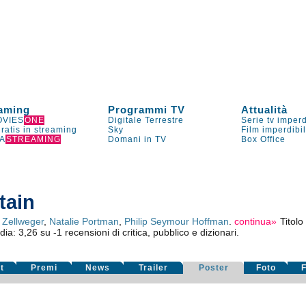
aming
Programmi TV
Attualità
VIES
ONE
Digitale Terrestre
Serie tv imperd
gratis in streaming
Sky
Film imperdibi
A
STREAMING
Domani in TV
Box Office
tain
Zellweger
,
Natalie Portman
,
Philip Seymour Hoffman
.
continua»
Titolo
dia:
3,26
su
-1
recensioni di critica, pubblico e dizionari.
t
Premi
News
Trailer
Poster
Foto
F