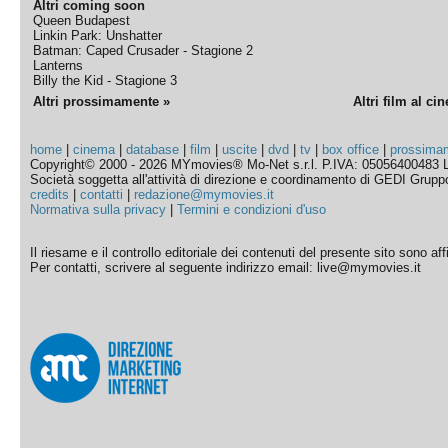
Altri coming soon
Queen Budapest
Linkin Park: Unshatter
Batman: Caped Crusader - Stagione 2
Lanterns
Billy the Kid - Stagione 3
Altri prossimamente »
Altri film al ci
home
|
cinema
|
database
|
film
|
uscite
|
dvd
|
tv
|
box office
|
prossima
Copyright© 2000 - 2026 MYmovies® Mo-Net s.r.l. P.IVA: 05056400483 L
Società soggetta all'attività di direzione e coordinamento di GEDI Gruppo E
credits
|
contatti
|
redazione@mymovies.it
Normativa sulla privacy
|
Termini e condizioni d'uso
Il riesame e il controllo editoriale dei contenuti del presente sito sono a
Per contatti, scrivere al seguente indirizzo email: live@mymovies.it