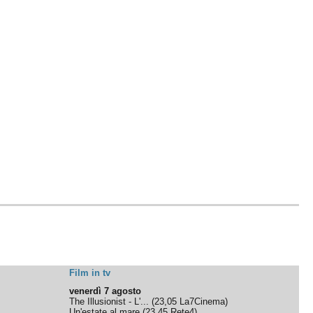
Film in tv
venerdì 7 agosto
The Illusionist - L'...
(
23,05
La7Cinema
)
Un'estate al mare
(
23,45
Rete4
)