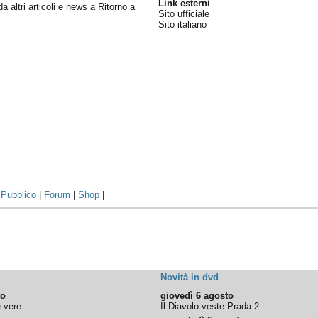
Link esterni
da altri articoli e news a Ritorno a
Sito ufficiale
Sito italiano
|
Pubblico
|
Forum
|
Shop
|
Novità in dvd
to
giovedì 6 agosto
e vere
Il Diavolo veste Prada 2