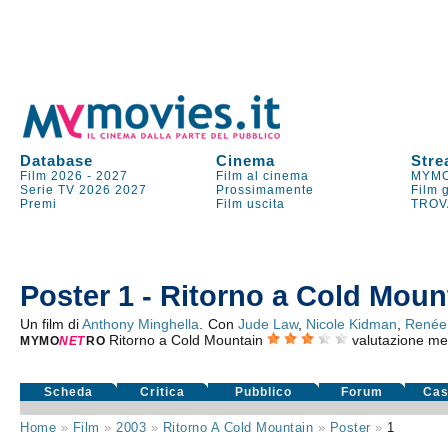
Database
Cinema
Stre
Film 2026
-
2027
Film al cinema
MYMO
Serie TV
2026
2027
Prossimamente
Film 
Premi
Film uscita
TROV
Poster 1 - Ritorno a Cold Moun
Un film di
Anthony Minghella
. Con
Jude Law
,
Nicole Kidman
,
Renée 
Ritorno a Cold Mountain
valutazione me
MYMO
NE
T
RO
Scheda
Critica
Pubblico
Forum
Cas
Home
»
Film
»
2003
»
Ritorno A Cold Mountain
»
Poster
»
1