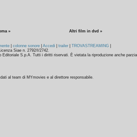
nema »
Altri film in dvd »
mente
|
colonne sonore
|
Accedi
|
trailer
|
TROVASTREAMING
|
icenza Siae n. 2792/I/2742.
ditoriale S.p.A. Tutti i diritti riservati. È vietata la riproduzione anche parzia
ffidati al team di MYmovies e al direttore responsabile.