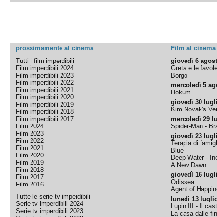
prossimamente al cinema
Film al cinema
Tutti i film imperdibili
giovedì 6 agos
Film imperdibili 2024
Greta e le favol
Film imperdibili 2023
Borgo
Film imperdibili 2022
mercoledì 5 ag
Film imperdibili 2021
Hokum
Film imperdibili 2020
giovedì 30 lugl
Film imperdibili 2019
Kim Novak's Ver
Film imperdibili 2018
Film imperdibili 2017
mercoledì 29 lu
Film 2024
Spider-Man - B
Film 2023
giovedì 23 lugl
Film 2022
Terapia di famigl
Film 2021
Blue
Film 2020
Deep Water - Inc
Film 2019
A New Dawn
Film 2018
giovedì 16 lugl
Film 2017
Odissea
Film 2016
Agent of Happine
Tutte le serie tv imperdibili
lunedì 13 lugli
Serie tv imperdibili 2024
Lupin III - Il cas
Serie tv imperdibili 2023
La casa dalle fi