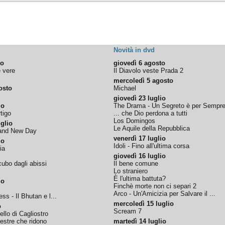
Novità in dvd
to
giovedì 6 agosto
e vere
Il Diavolo veste Prada 2
mercoledì 5 agosto
osto
Michael
giovedì 23 luglio
io
The Drama - Un Segreto è per Sempr
tigo
... che Dio perdona a tutti
Los Domingos
glio
Le Aquile della Repubblica
rand New Day
venerdì 17 luglio
io
Idoli - Fino all'ultima corsa
ia
giovedì 16 luglio
ubo dagli abissi
Il bene comune
Lo straniero
È l'ultima battuta?
io
Finchè morte non ci separi 2
Arco - Un'Amicizia per Salvare il ...
ss - Il Bhutan e l...
mercoledì 15 luglio
o
Scream 7
tello di Cagliostro
nestre che ridono
martedì 14 luglio