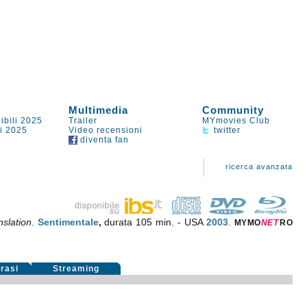
Multimedia
Community
ibili 2025
Trailer
MYmovies Club
li 2025
Video recensioni
twitter
diventa fan
ricerca avanzata
nslation
.
Sentimentale
,
durata 105 min. - USA
2003
.
MYMO
NE
T
RO
rasi
Streaming