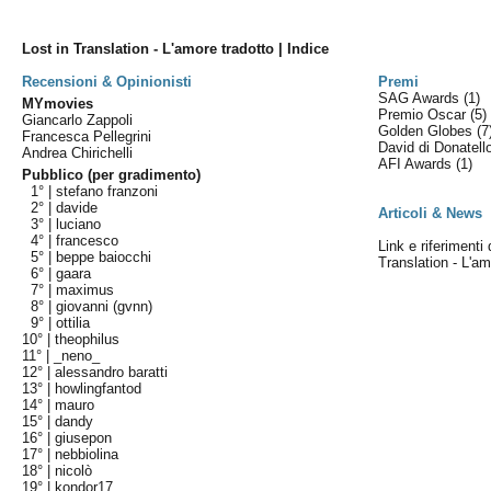
Lost in Translation - L'amore tradotto | Indice
Recensioni & Opinionisti
Premi
SAG Awards
(1)
MYmovies
Premio Oscar
(5)
Giancarlo Zappoli
Golden Globes
(7
Francesca Pellegrini
David di Donatel
Andrea Chirichelli
AFI Awards
(1)
Pubblico (per gradimento)
1° |
stefano franzoni
2° |
davide
Articoli & News
3° |
luciano
4° |
francesco
Link e riferimenti 
5° |
beppe baiocchi
Translation - L'am
6° |
gaara
7° |
maximus
8° |
giovanni (gvnn)
9° |
ottilia
10° |
theophilus
11° |
_neno_
12° |
alessandro baratti
13° |
howlingfantod
14° |
mauro
15° |
dandy
16° |
giusepon
17° |
nebbiolina
18° |
nicolò
19° |
kondor17