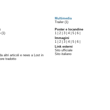
Multimedia
Trailer (1)
)
Poster e locandine
lo
(1)
1
|
2
|
3
|
4
|
5
|
6
|
Immagini
1
|
2
|
3
|
4
|
5
|
6
|
Link esterni
Sito ufficiale
Sito italiano
da altri articoli e news a Lost in
ore tradotto