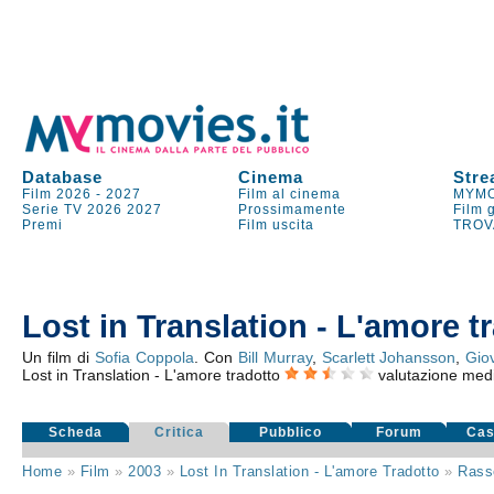
Database
Cinema
Stre
Film 2026
-
2027
Film al cinema
MYMO
Serie TV
2026
2027
Prossimamente
Film 
Premi
Film uscita
TROV
Lost in Translation - L'amore t
Un film di
Sofia Coppola
. Con
Bill Murray
,
Scarlett Johansson
,
Giov
Lost in Translation - L'amore tradotto
valutazione med
Scheda
Critica
Pubblico
Forum
Cas
Home
»
Film
»
2003
»
Lost In Translation - L'amore Tradotto
»
Rass