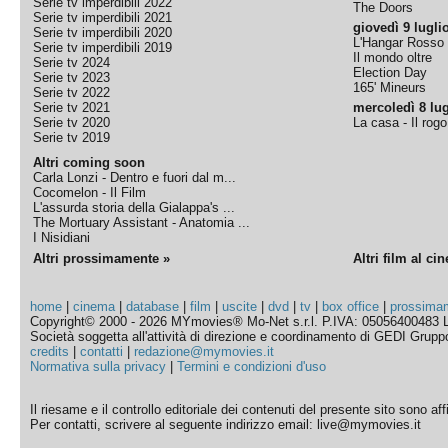
Serie tv imperdibili 2022
The Doors
Serie tv imperdibili 2021
giovedì 9 lugli
Serie tv imperdibili 2020
L'Hangar Rosso
Serie tv imperdibili 2019
Il mondo oltre
Serie tv 2024
Election Day
Serie tv 2023
165' Mineurs
Serie tv 2022
Serie tv 2021
mercoledì 8 lug
Serie tv 2020
La casa - Il rog
Serie tv 2019
Altri coming soon
Carla Lonzi - Dentro e fuori dal m...
Cocomelon - Il Film
L'assurda storia della Gialappa's ...
The Mortuary Assistant - Anatomia ...
I Nisidiani
Altri prossimamente »
Altri film al ci
home
|
cinema
|
database
|
film
|
uscite
|
dvd
|
tv
|
box office
|
prossima
Copyright© 2000 - 2026 MYmovies® Mo-Net s.r.l. P.IVA: 05056400483 L
Società soggetta all'attività di direzione e coordinamento di GEDI Gruppo E
credits
|
contatti
|
redazione@mymovies.it
Normativa sulla privacy
|
Termini e condizioni d'uso
Il riesame e il controllo editoriale dei contenuti del presente sito sono a
Per contatti, scrivere al seguente indirizzo email: live@mymovies.it