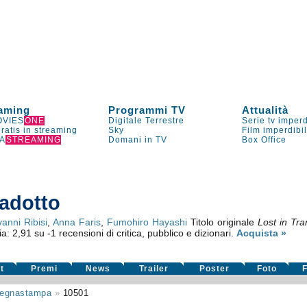
aming
Programmi TV
Attualità
VIES
ONE
Digitale Terrestre
Serie tv imperd
gratis in streaming
Sky
Film imperdibi
A
STREAMING
Domani in TV
Box Office
radotto
anni Ribisi
,
Anna Faris
,
Fumohiro Hayashi
Titolo originale
Lost in Tra
ia:
2,91
su
-1
recensioni di critica, pubblico e dizionari.
Acquista »
t
Premi
News
Trailer
Poster
Foto
F
egnastampa
»
10501