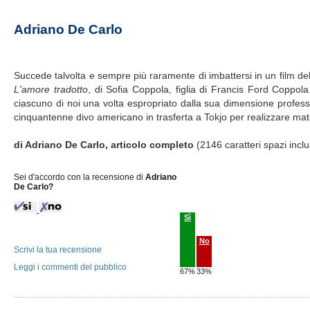
Adriano De Carlo
Succede talvolta e sempre più raramente di imbattersi in un film del 
L'amore tradotto
, di Sofia Coppola, figlia di Francis Ford Coppola
ciascuno di noi una volta espropriato dalla sua dimensione profes
cinquantenne divo americano in trasferta a Tokjo per realizzare mater
di Adriano De Carlo, articolo completo
(2146 caratteri spazi inclu
Sei d'accordo con la recensione di
Adriano
De Carlo?
Sì
No
Scrivi la tua recensione
Leggi i commenti del pubblico
67%
33%