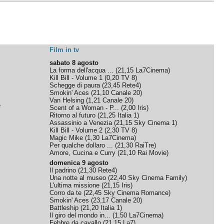
Film in tv
sabato 8 agosto
La forma dell'acqua ...
(
21,15
La7Cinema
)
Kill Bill - Volume 1
(
0,20
TV 8
)
Schegge di paura
(
23,45
Rete4
)
Smokin' Aces
(
21,10
Canale 20
)
Van Helsing
(
1,21
Canale 20
)
e
Scent of a Woman - P...
(
2,00
Iris
)
Ritorno al futuro
(
21,25
Italia 1
)
Assassinio a Venezia
(
21,15
Sky Cinema 1
)
Kill Bill - Volume 2
(
2,30
TV 8
)
Magic Mike
(
1,30
La7Cinema
)
Per qualche dollaro ...
(
21,30
RaiTre
)
Amore, Cucina e Curry
(
21,10
Rai Movie
)
domenica 9 agosto
Il padrino
(
21,30
Rete4
)
Una notte al museo
(
22,40
Sky Cinema Family
)
L'ultima missione
(
21,15
Iris
)
Corro da te
(
22,45
Sky Cinema Romance
)
Smokin' Aces
(
23,17
Canale 20
)
Battleship
(
21,20
Italia 1
)
Il giro del mondo in...
(
1,50
La7Cinema
)
Febbre da cavallo
(
21,15
La7
)