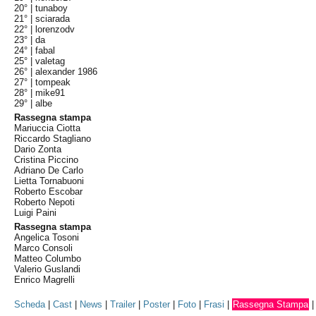
20° |
tunaboy
21° |
sciarada
22° |
lorenzodv
23° |
da
24° |
fabal
25° |
valetag
26° |
alexander 1986
27° |
tompeak
28° |
mike91
29° |
albe
Rassegna stampa
Mariuccia Ciotta
Riccardo Stagliano
Dario Zonta
Cristina Piccino
Adriano De Carlo
Lietta Tornabuoni
Roberto Escobar
Roberto Nepoti
Luigi Paini
Rassegna stampa
Angelica Tosoni
Marco Consoli
Matteo Columbo
Valerio Guslandi
Enrico Magrelli
Scheda
|
Cast
|
News
|
Trailer
|
Poster
|
Foto
|
Frasi
|
Rassegna Stampa