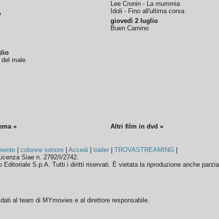
Lee Cronin - La mummia
Idoli - Fino all'ultima corsa
o
giovedì 2 luglio
Buen Camino
lio
o del male
nema »
Altri film in dvd »
mente
|
colonne sonore
|
Accedi
|
trailer
|
TROVASTREAMING
|
icenza Siae n. 2792/I/2742.
ditoriale S.p.A. Tutti i diritti riservati. È vietata la riproduzione anche parzia
ffidati al team di MYmovies e al direttore responsabile.