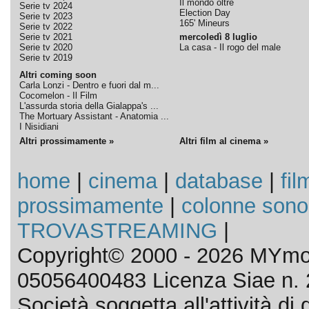
Il mondo oltre
Serie tv 2024
Election Day
Serie tv 2023
165' Mineurs
Serie tv 2022
Serie tv 2021
mercoledì 8 luglio
Serie tv 2020
La casa - Il rogo del male
Serie tv 2019
Altri coming soon
Carla Lonzi - Dentro e fuori dal m...
Cocomelon - Il Film
L'assurda storia della Gialappa's ...
The Mortuary Assistant - Anatomia ...
I Nisidiani
Altri prossimamente »
Altri film al cinema »
home
|
cinema
|
database
|
fil
prossimamente
|
colonne sono
TROVASTREAMING
|
Copyright© 2000 - 2026 MYmov
05056400483 Licenza Siae n. 
Società soggetta all'attività d