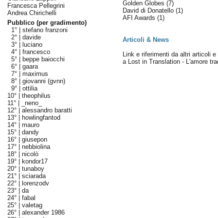
Golden Globes
(7)
Francesca Pellegrini
David di Donatello
(1)
Andrea Chirichelli
AFI Awards
(1)
Pubblico (per gradimento)
1° |
stefano franzoni
2° |
davide
Articoli & News
3° |
luciano
4° |
francesco
Link e riferimenti da altri articoli 
5° |
beppe baiocchi
a Lost in Translation - L'amore tra
6° |
gaara
7° |
maximus
8° |
giovanni (gvnn)
9° |
ottilia
10° |
theophilus
11° |
_neno_
12° |
alessandro baratti
13° |
howlingfantod
14° |
mauro
15° |
dandy
16° |
giusepon
17° |
nebbiolina
18° |
nicolò
19° |
kondor17
20° |
tunaboy
21° |
sciarada
22° |
lorenzodv
23° |
da
24° |
fabal
25° |
valetag
26° |
alexander 1986