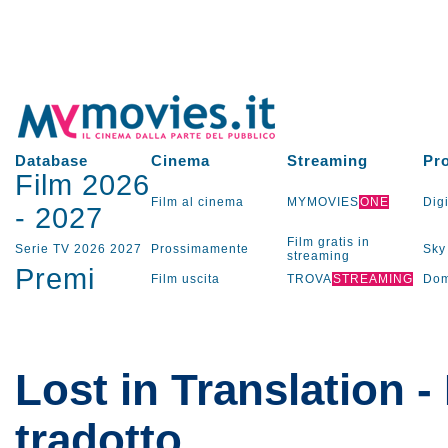
Database
Cinema
Streaming
Pr
Film 2026
Film al cinema
MYMOVIES
ONE
Digi
-
2027
Film gratis in
Serie TV
2026
2027
Prossimamente
Sky
streaming
Premi
Film uscita
TROVA
STREAMING
Dom
Lost in Translation -
tradotto