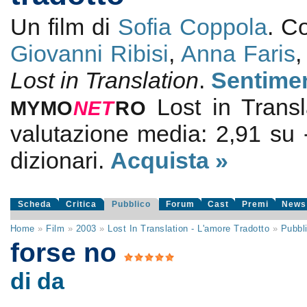
Un film di
Sofia Coppola
. C
Giovanni Ribisi
,
Anna Faris
Lost in Translation
.
Sentime
Lost in Transl
MYMO
NE
T
RO
valutazione media:
2,91
su
dizionari.
Acquista »
Scheda
Critica
Pubblico
Forum
Cast
Premi
News
Home
»
Film
»
2003
»
Lost In Translation - L'amore Tradotto
»
Pubbl
forse no
di da