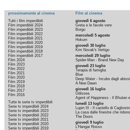
prossimamente al cinema
Film al cinema
Tutti i film imperdibili
giovedì 6 agosto
Film imperdibili 2024
Greta e le favole vere
Film imperdibili 2023
Borgo
Film imperdibili 2022
mercoledì 5 agosto
Film imperdibili 2021
Hokum
Film imperdibili 2020
giovedì 30 luglio
Film imperdibili 2019
Kim Novak's Vertigo
Film imperdibili 2018
Film imperdibili 2017
mercoledì 29 luglio
Film 2024
Spider-Man - Brand New Day
Film 2023
giovedì 23 luglio
Film 2022
Terapia di famiglia
Film 2021
Blue
Film 2020
Deep Water - Incubo dagli abissi
Film 2019
A New Dawn
Film 2018
giovedì 16 luglio
Film 2017
Odissea
Film 2016
Agent of Happiness - Il Bhutan e 
Tutte le serie tv imperdibili
lunedì 13 luglio
Serie tv imperdibili 2024
Lupin III - Il castello di Cagliostr
Serie tv imperdibili 2023
La casa dalle finestre che ridono
Serie tv imperdibili 2022
The Doors
Serie tv imperdibili 2021
giovedì 9 luglio
Serie tv imperdibili 2020
L'Hangar Rosso
Serie tv imperdibili 2019