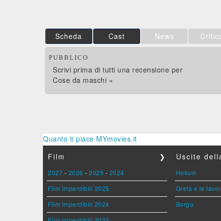
Scheda
Cast
News
Critic
PUBBLICO
Scrivi prima di tutti una recensione per
Cose da maschi »
Quanto ti piace MYmovies.it
Film
❯
Uscite del
2027
-
2026
-
2025
-
2024
Hokum
Film imperdibili 2025
Greta e le favo
Film imperdibili 2024
Borgo
Film imperdibili 2023