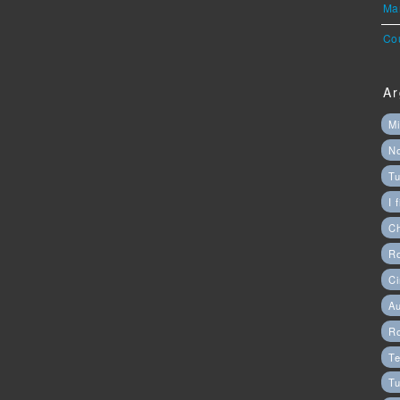
Mar
Cou
Ar
Mi
N
Tu
I 
C
Ro
Ci
Au
R
Te
Tu