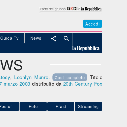
Accedi
Guida Tv
News


EWS
tosy
,
Lochlyn Munro
.
Titolo
Cast completo
7
marzo 2003
distribuito da
20th Century Fox
Poster
Foto
Frasi
Streaming