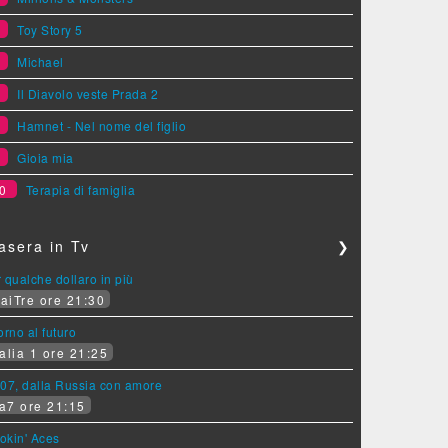
5
Toy Story 5
6
Michael
7
Il Diavolo veste Prada 2
8
Hamnet - Nel nome del figlio
9
Gioia mia
0
Terapia di famiglia
asera in Tv
❯
 qualche dollaro in più
aiTre ore 21:30
orno al futuro
alia 1 ore 21:25
07, dalla Russia con amore
a7 ore 21:15
okin' Aces