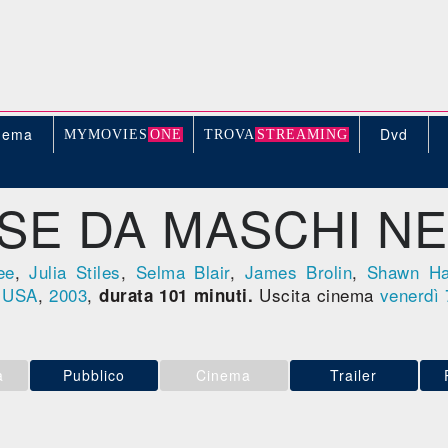
nema
Dvd
MYMOVIE
S
ONE
TROV
A
STREAMING
SE DA MASCHI N
ee
,
Julia Stiles
,
Selma Blair
,
James Brolin
,
Shawn Ha
-
USA
,
2003
,
Uscita cinema
venerdì 
durata 101 minuti.
a
Pubblico
Cinema
Trailer