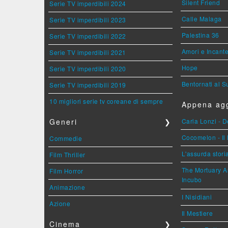
Silent Friend
Serie TV imperdibili 2024
Calle Malaga
Serie TV imperdibili 2023
Palestina 36
Serie TV imperdibili 2022
Amori e Incant
Serie TV imperdibili 2021
Hope
Serie TV imperdibili 2020
Bentornati al S
Serie TV imperdibili 2019
10 migliori serie tv coreane di sempre
Appena agg
Generi
❯
Carla Lonzi - D
Cocomelon - Il 
Commedie
L'assurda stori
Film Thriller
The Mortuary As
Film Horror
Incubo
Animazione
I Nisidiani
Azione
Il Mestiere
Cinema
❯