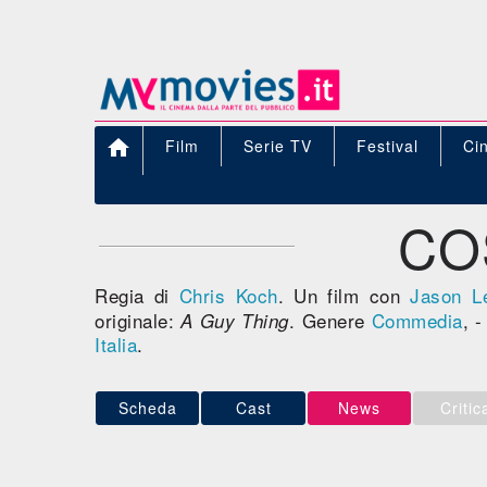

Film
Serie TV
Festival
Ci
CO
Regia di
Chris Koch
. Un film con
Jason L
originale:
. Genere
Commedia
, 
A Guy Thing
Italia
.
Scheda
Cast
News
Critic