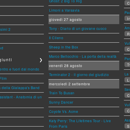
Ghost: 2 Big To Rig
C
Limoni a Varsavia
Pa
Ir
giovedì 27 agosto
Am
Tony - Diario di un giovane cuoco
esimi 2
R
Il Cileno
Vu
Sheep in the Box
ud
C
Marco Bellocchio - La porta della realtà
Par
iunti
❯
T
venerdì 28 agosto
entro e fuori dal mondo
La 
Terminator 2 - Il giorno del giudizio
Film
L
mercoledì 2 settembre
a della Gialappa's Band
Se
Train To Busan
C
sistant - Anatomia di un
Sunny Dancer
Vu
C
Coyote Vs. Acme
Ass
Katy Perry: The Lifetimes Tour - Live
From Paris
S