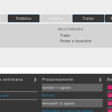
a
Pubblico
Cinema
Trailer
MULTIMEDIA
Trailer
Poster e locandine
la settimana
❯
Prossimamente
❯
Bo
martedì 11 agosto
Nimrods
le vere
mercoledì 12 agosto
Robin Hood - Il prezzo del sangue