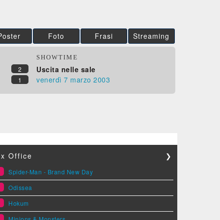
Poster
Foto
Frasi
Streaming
SHOWTIME
Uscita nelle sale
2
venerdì 7
marzo 2003
1
x Office
❯
1
Spider-Man - Brand New Day
2
Odissea
3
Hokum
4
Minions & Monsters