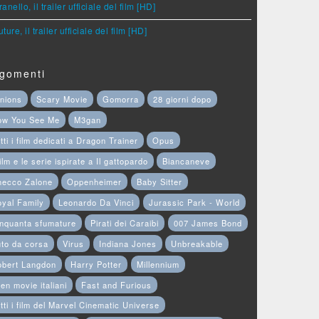
anello, il trailer ufficiale del film [HD]
ture, il trailer ufficiale del film [HD]
gomenti
nions
Scary Movie
Gomorra
28 giorni dopo
ow You See Me
M3gan
tti i film dedicati a Dragon Trainer
Opus
film e le serie ispirate a Il gattopardo
Biancaneve
hecco Zalone
Oppenheimer
Baby Sitter
yal Family
Leonardo Da Vinci
Jurassic Park - World
nquanta sfumature
Pirati dei Caraibi
007 James Bond
to da corsa
Virus
Indiana Jones
Unbreakable
obert Langdon
Harry Potter
Millennium
en movie italiani
Fast and Furious
tti i film del Marvel Cinematic Universe