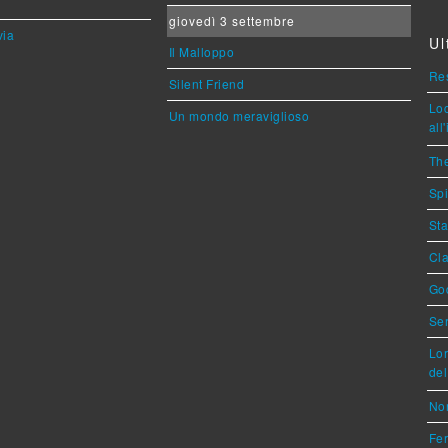
giovedì 3 settembre
via
Ul
Il Malloppo
Res
Silent Friend
Loc
Un mondo meraviglioso
all
The
Spi
Sta
Cla
God
Ser
Lor
del
Nor
Fer