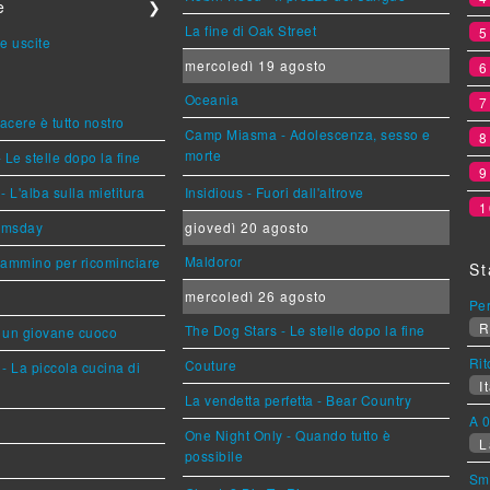
e
❯
La fine di Oak Street
e uscite
mercoledì 19 agosto
Oceania
piacere è tutto nostro
Camp Miasma - Adolescenza, sesso e
morte
 Le stelle dopo la fine
L'alba sulla mietitura
Insidious - Fuori dall'altrove
1
omsday
giovedì 20 agosto
Maldoror
cammino per ricominciare
St
mercoledì 26 agosto
Per
R
The Dog Stars - Le stelle dopo la fine
i un giovane cuoco
Rit
Couture
- La piccola cucina di
It
La vendetta perfetta - Bear Country
A 0
One Night Only - Quando tutto è
L
possibile
Sm