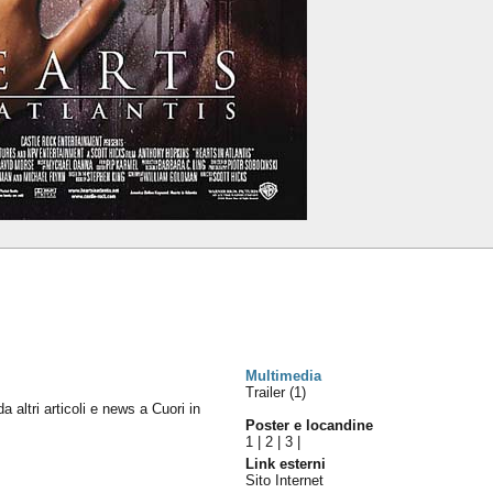
Multimedia
Trailer (1)
da altri articoli e news a Cuori in
Poster e locandine
1
|
2
|
3
|
Link esterni
Sito Internet