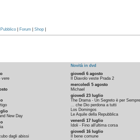
|
Pubblico
|
Forum
|
Shop
|
Novità in dvd
to
giovedì 6 agosto
e vere
Il Diavolo veste Prada 2
mercoledì 5 agosto
osto
Michael
giovedì 23 luglio
io
The Drama - Un Segreto è per Sempr
tigo
... che Dio perdona a tutti
Los Domingos
glio
Le Aquile della Repubblica
rand New Day
venerdì 17 luglio
io
Idoli - Fino all'ultima corsa
ia
giovedì 16 luglio
ubo dagli abissi
Il bene comune