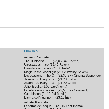
Film in tv
venerdì 7 agosto
The Illusionist - L'...
(
23,05
La7Cinema
)
Un'estate al mare
(
23,45
Rete4
)
Un'estate ai Caraibi
(
21,30
Rete4
)
Magic in the Moonlight
(
23,02
Twenty Seven
)
L'evocazione - The C...
(
22,35
Sky Cinema Suspence
)
e
Jeanne Du Barry - La...
(
21,20
Cielo
)
Jeanne Du Barry - La...
(
21,20
Cielo
)
Julie & Julia
(
1,05
La7Cinema
)
La vita è una cosa m...
(
22,55
Sky Cinema 1
)
Casablanca
(
21,10
Rai Movie
)
L'arma dell'inganno ...
(
23,10
Iris
)
sabato 8 agosto
La forma dell'acqua ...
(
21,15
La7Cinema
)