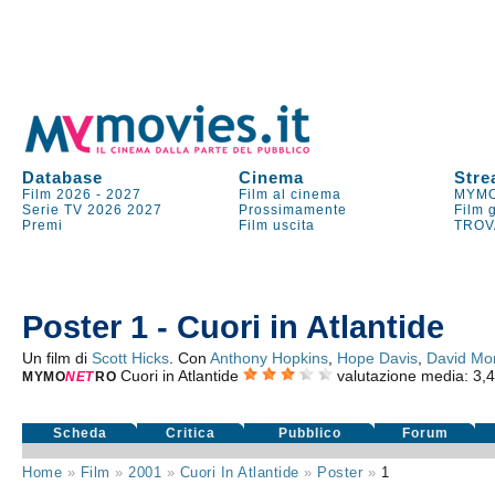
Database
Cinema
Stre
Film 2026
-
2027
Film al cinema
MYMO
Serie TV
2026
2027
Prossimamente
Film 
Premi
Film uscita
TROV
Poster 1 - Cuori in Atlantide
Un film di
Scott Hicks
. Con
Anthony Hopkins
,
Hope Davis
,
David Mo
Cuori in Atlantide
valutazione media:
3,
MYMO
NE
T
RO
Scheda
Critica
Pubblico
Forum
Home
»
Film
»
2001
»
Cuori In Atlantide
»
Poster
»
1