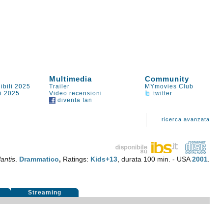
Multimedia
Community
ibili 2025
Trailer
MYmovies Club
li 2025
Video recensioni
twitter
diventa fan
ricerca avanzata
lantis
.
Drammatico
,
Ratings:
Kids+13
, durata 100 min. - USA
2001
.
i
Streaming