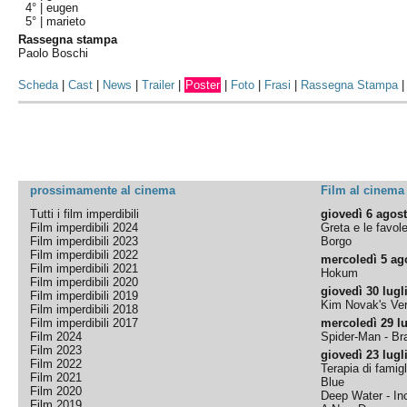
4° |
eugen
5° |
marieto
Rassegna stampa
Paolo Boschi
Scheda
|
Cast
|
News
|
Trailer
|
Poster
|
Foto
|
Frasi
|
Rassegna Stampa
prossimamente al cinema
Film al cinema
Tutti i film imperdibili
giovedì 6 agos
Film imperdibili 2024
Greta e le favol
Film imperdibili 2023
Borgo
Film imperdibili 2022
mercoledì 5 ag
Film imperdibili 2021
Hokum
Film imperdibili 2020
giovedì 30 lugl
Film imperdibili 2019
Kim Novak's Ver
Film imperdibili 2018
Film imperdibili 2017
mercoledì 29 lu
Film 2024
Spider-Man - B
Film 2023
giovedì 23 lugl
Film 2022
Terapia di famigl
Film 2021
Blue
Film 2020
Deep Water - Inc
Film 2019