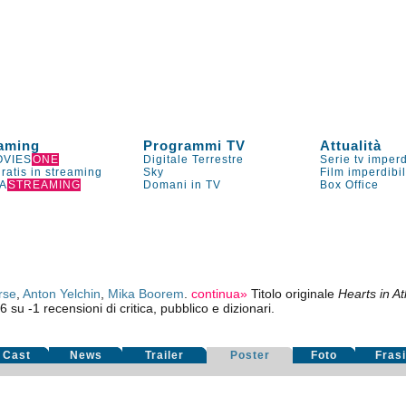
aming
Programmi TV
Attualità
VIES
ONE
Digitale Terrestre
Serie tv imperd
gratis in streaming
Sky
Film imperdibi
A
STREAMING
Domani in TV
Box Office
rse
,
Anton Yelchin
,
Mika Boorem
.
continua»
Titolo originale
Hearts in At
46
su
-1
recensioni di critica, pubblico e dizionari.
Cast
News
Trailer
Poster
Foto
Fras