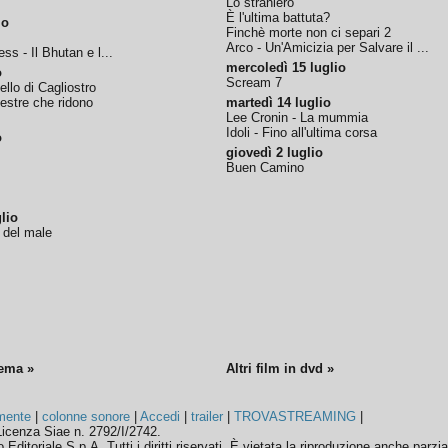
Lo straniero
È l'ultima battuta?
io
Finchè morte non ci separi 2
Arco - Un'Amicizia per Salvare il ...
ss - Il Bhutan e l...
mercoledì 15 luglio
o
Scream 7
tello di Cagliostro
nestre che ridono
martedì 14 luglio
Lee Cronin - La mummia
Idoli - Fino all'ultima corsa
o
giovedì 2 luglio
Buen Camino
lio
o del male
nema »
Altri film in dvd »
mente
|
colonne sonore
|
Accedi
|
trailer
|
TROVASTREAMING
|
icenza Siae n. 2792/I/2742.
ditoriale S.p.A. Tutti i diritti riservati. È vietata la riproduzione anche parzia