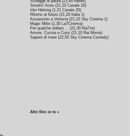
Schegge di paura
(
23,45
Rete4
)
Smokin' Aces
(
21,10
Canale 20
)
Van Helsing
(
1,21
Canale 20
)
Ritorno al futuro
(
21,20
Italia 1
)
Assassinio a Venezia
(
21,15
Sky Cinema 1
)
Magic Mike
(
1,30
La7Cinema
)
Per qualche dollaro ...
(
21,30
RaiTre
)
Amore, Cucina e Curry
(
21,10
Rai Movie
)
Sapore di mare
(
22,55
Sky Cinema Comedy
)
Altri film in tv »
le.