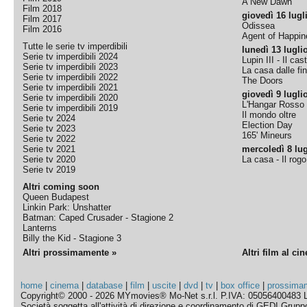
A New Dawn
Film 2018
giovedì 16 lugl
Film 2017
Odissea
Film 2016
Agent of Happine
Tutte le serie tv imperdibili
lunedì 13 lugli
Serie tv imperdibili 2024
Lupin III - Il cas
Serie tv imperdibili 2023
La casa dalle fi
Serie tv imperdibili 2022
The Doors
Serie tv imperdibili 2021
giovedì 9 lugli
Serie tv imperdibili 2020
L'Hangar Rosso
Serie tv imperdibili 2019
Il mondo oltre
Serie tv 2024
Election Day
Serie tv 2023
165' Mineurs
Serie tv 2022
Serie tv 2021
mercoledì 8 lug
Serie tv 2020
La casa - Il rog
Serie tv 2019
Altri coming soon
Queen Budapest
Linkin Park: Unshatter
Batman: Caped Crusader - Stagione 2
Lanterns
Billy the Kid - Stagione 3
Altri prossimamente »
Altri film al ci
home
|
cinema
|
database
|
film
|
uscite
|
dvd
|
tv
|
box office
|
prossima
Copyright© 2000 - 2026 MYmovies® Mo-Net s.r.l. P.IVA: 05056400483 L
Società soggetta all'attività di direzione e coordinamento di GEDI Gruppo E