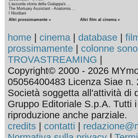
L'assurda storia della Gialappa's ...
The Mortuary Assistant - Anatomia ...
I Nisidiani
Altri prossimamente »
Altri film al cinema »
home
|
cinema
|
database
|
fil
prossimamente
|
colonne sono
TROVASTREAMING
|
Copyright© 2000 - 2026 MYmov
05056400483 Licenza Siae n. 
Società soggetta all'attività d
Gruppo Editoriale S.p.A. Tutti i d
riproduzione anche parziale.
credits
|
contatti
|
redazione@m
Normativa sulla privacy
|
Termi