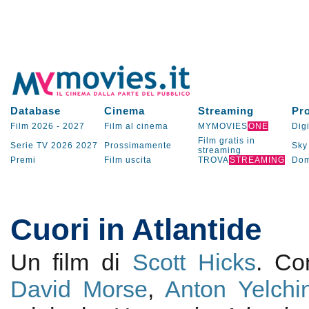
Database
Cinema
Streaming
Pr
Film 2026
-
2027
Film al cinema
MYMOVIES
ONE
Digi
Film gratis in
Serie TV
2026
2027
Prossimamente
Sky
streaming
Premi
Film uscita
TROVA
STREAMING
Dom
Cuori in Atlantide
Un film di
Scott Hicks
. C
David Morse
,
Anton Yelchi