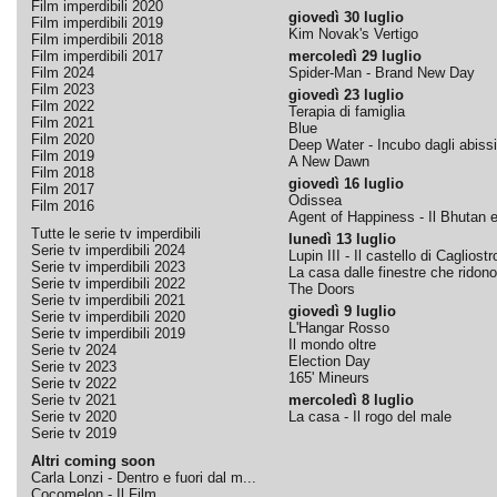
Film imperdibili 2020
giovedì 30 luglio
Film imperdibili 2019
Kim Novak's Vertigo
Film imperdibili 2018
Film imperdibili 2017
mercoledì 29 luglio
Film 2024
Spider-Man - Brand New Day
Film 2023
giovedì 23 luglio
Film 2022
Terapia di famiglia
Film 2021
Blue
Film 2020
Deep Water - Incubo dagli abissi
Film 2019
A New Dawn
Film 2018
giovedì 16 luglio
Film 2017
Odissea
Film 2016
Agent of Happiness - Il Bhutan e 
Tutte le serie tv imperdibili
lunedì 13 luglio
Serie tv imperdibili 2024
Lupin III - Il castello di Cagliostr
Serie tv imperdibili 2023
La casa dalle finestre che ridono
Serie tv imperdibili 2022
The Doors
Serie tv imperdibili 2021
giovedì 9 luglio
Serie tv imperdibili 2020
L'Hangar Rosso
Serie tv imperdibili 2019
Il mondo oltre
Serie tv 2024
Election Day
Serie tv 2023
165' Mineurs
Serie tv 2022
Serie tv 2021
mercoledì 8 luglio
Serie tv 2020
La casa - Il rogo del male
Serie tv 2019
Altri coming soon
Carla Lonzi - Dentro e fuori dal m...
Cocomelon - Il Film