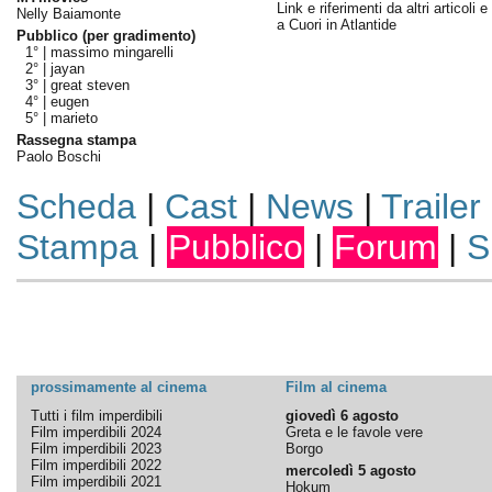
Link e riferimenti da altri articoli 
Nelly Baiamonte
a Cuori in Atlantide
Pubblico (per gradimento)
1° |
massimo mingarelli
2° |
jayan
3° |
great steven
4° |
eugen
5° |
marieto
Rassegna stampa
Paolo Boschi
Scheda
|
Cast
|
News
|
Trailer
Stampa
|
Pubblico
|
Forum
|
S
prossimamente al cinema
Film al cinema
Tutti i film imperdibili
giovedì 6 agosto
Film imperdibili 2024
Greta e le favole vere
Film imperdibili 2023
Borgo
Film imperdibili 2022
mercoledì 5 agosto
Film imperdibili 2021
Hokum