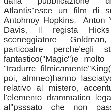
dalla pubblicazione d
Atlantis"esce un film di 
Antohnoy Hopkins, Anton Y
Davis, Il regista Hick
sceneggiatore Goldman
particoalre perche'egli s
fantastico("Magic")e molto 
"tradurre filmicamente"King
poi, almneo)hanno lasciat
relativo al mistero, accen
l'elemento drammatico legat
al"psssato che non pas