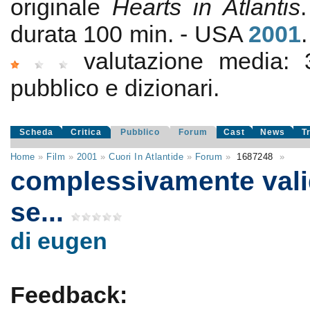
originale
Hearts in Atlantis
durata 100 min. - USA
2001
valutazione media:
pubblico e dizionari.
Scheda
Critica
Pubblico
Forum
Cast
News
T
Home
»
Film
»
2001
»
Cuori In Atlantide
»
Forum
»
1687248
»
complessivamente vali
se...
di eugen
Feedback: