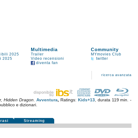
Multimedia
Community
ibili 2025
Trailer
MYmovies Club
li 2025
Video recensioni
twitter
diventa fan
ricerca avanzata
r, Hidden Dragon
.
Avventura
,
Ratings:
Kids+13
, durata 119 min. -
pubblico e dizionari.
rasi
Streaming