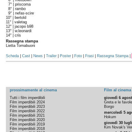
7° |
priscoma
8° |
rambo
9° |
nefas-scire
10° |
bertold
11° |
valetag
12° |
jacopo b98
13° |
w.leonardi
14° |
cris
Rassegna stampa
Lietta Tornabuoni
Scheda
|
Cast
|
News
|
Trailer
|
Poster
|
Foto
|
Frasi
|
Rassegna Stampa
|
prossimamente al cinema
Film al cinema
Tutti i film imperdibili
giovedì 6 agos
Film imperdibili 2024
Greta e le favol
Film imperdibili 2023
Borgo
Film imperdibili 2022
mercoledì 5 ag
Film imperdibili 2021
Hokum
Film imperdibili 2020
giovedì 30 lugl
Film imperdibili 2019
Kim Novak's Ver
Film imperdibili 2018