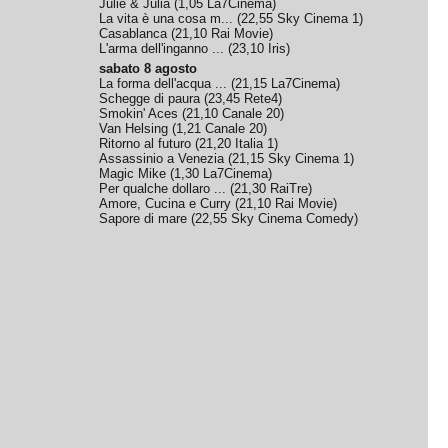
Julie & Julia
(
1,05
La7Cinema
)
La vita è una cosa m...
(
22,55
Sky Cinema 1
)
Casablanca
(
21,10
Rai Movie
)
L'arma dell'inganno ...
(
23,10
Iris
)
sabato 8 agosto
La forma dell'acqua ...
(
21,15
La7Cinema
)
Schegge di paura
(
23,45
Rete4
)
Smokin' Aces
(
21,10
Canale 20
)
Van Helsing
(
1,21
Canale 20
)
Ritorno al futuro
(
21,20
Italia 1
)
Assassinio a Venezia
(
21,15
Sky Cinema 1
)
Magic Mike
(
1,30
La7Cinema
)
Per qualche dollaro ...
(
21,30
RaiTre
)
Amore, Cucina e Curry
(
21,10
Rai Movie
)
Sapore di mare
(
22,55
Sky Cinema Comedy
)