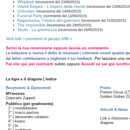
Whiplash
(recensione del 23/06/2015)
Inland Empire - L'impero della mente
(recensione del 23/06/2015
Unbroken
(recensione del 14/06/2015)
Funeral Party
(commento del 13/06/2015)
Kagemusha, l'ombra del guerriero
(recensione del 31/05/2015)
The Impossible
(recensione del 29/05/2015)
Youth - La giovinezza
(recensione del 29/05/2015)
Vedi tutti i commenti di jacopo b98 »
Scrivi la tua recensione oppure lascia un commento
La redazione si riserva il diritto di rimuovere i commenti inseriti qualora qu
Per lasciare una r
dai lettori contribuiranno a migliorare il tuo feedback.
Fai clic qui per iscriverti
subito oppure
Accedi se sei già iscritto
La tigre e il dragone | Indice
Recensioni & Opinionisti
Premi
Premio Oscar
(17
MYmovies
Golden Globes
(5
Giancarlo Zappoli
Pubblico (per gradimento)
1° |
mondolariano
Articoli & News
2° |
marco pastore
3° |
alessandro catalano
Link e riferimenti 
4° |
keanu
dragone
5° |
bi
6° |
meltdown