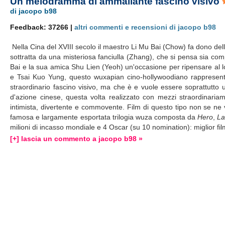
Un melodramma di ammaliante fascino visivo
di jacopo b98
Feedback: 37266 |
altri commenti e recensioni di jacopo b98
Nella Cina del XVIII secolo il maestro Li Mu Bai (Chow) fa dono del
sottratta da una misteriosa fanciulla (Zhang), che si pensa sia com
Bai e la sua amica Shu Lien (Yeoh) un'occasione per ripensare al 
e Tsai Kuo Yung, questo wuxapian cino-hollywoodiano rappresenta i
straordinario fascino visivo, ma che è e vuole essere soprattutto 
d'azione cinese, questa volta realizzato con mezzi straordinariam
intimista, divertente e commovente. Film di questo tipo non se ne 
famosa e largamente esportata trilogia wuza composta da
Hero
,
La
milioni di incasso mondiale e 4 Oscar (su 10 nomination): miglior fi
[+] lascia un commento a jacopo b98 »