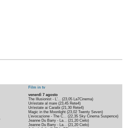
Film in tv
venerdì 7 agosto
The Illusionist - L'...
(
23,05
La7Cinema
)
Un'estate al mare
(
23,45
Rete4
)
Un'estate ai Caraibi
(
21,30
Rete4
)
Magic in the Moonlight
(
23,02
Twenty Seven
)
L'evocazione - The C...
(
22,35
Sky Cinema Suspence
)
e
Jeanne Du Barry - La...
(
21,20
Cielo
)
Jeanne Du Barry - La...
(
21,20
Cielo
)