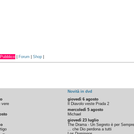
Pubblico
|
Forum
|
Shop
|
Novità in dvd
to
giovedì 6 agosto
e vere
Il Diavolo veste Prada 2
mercoledì 5 agosto
osto
Michael
giovedì 23 luglio
io
The Drama - Un Segreto è per Sempr
tigo
... che Dio perdona a tutti
Los Domingos