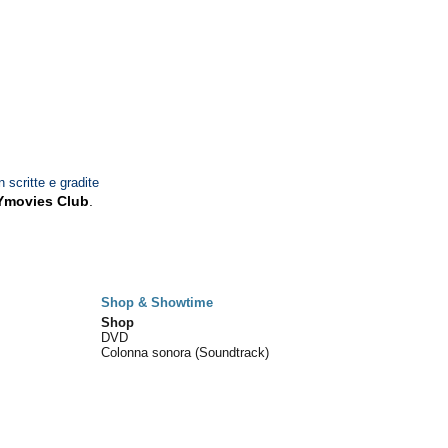
n scritte e gradite
Ymovies Club
.
Shop & Showtime
Shop
DVD
Colonna sonora (Soundtrack)