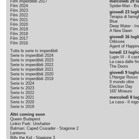
Film imperdibili 2017
mercoledì 29 lu
Film 2024
Spider-Man - B
Film 2023
giovedì 23 lugl
Film 2022
Terapia di famigl
Film 2021
Blue
Film 2020
Deep Water - Inc
Film 2019
A New Dawn
Film 2018
giovedì 16 lugl
Film 2017
Odissea
Film 2016
Agent of Happine
Tutte le serie tv imperdibili
lunedì 13 lugli
Serie tv imperdibili 2024
Lupin III - Il cas
Serie tv imperdibili 2023
La casa dalle fi
Serie tv imperdibili 2022
The Doors
Serie tv imperdibili 2021
giovedì 9 lugli
Serie tv imperdibili 2020
L'Hangar Rosso
Serie tv imperdibili 2019
Il mondo oltre
Serie tv 2024
Election Day
Serie tv 2023
165' Mineurs
Serie tv 2022
Serie tv 2021
mercoledì 8 lug
Serie tv 2020
La casa - Il rog
Serie tv 2019
Altri coming soon
Queen Budapest
Linkin Park: Unshatter
Batman: Caped Crusader - Stagione 2
Lanterns
Billy the Kid - Stagione 3