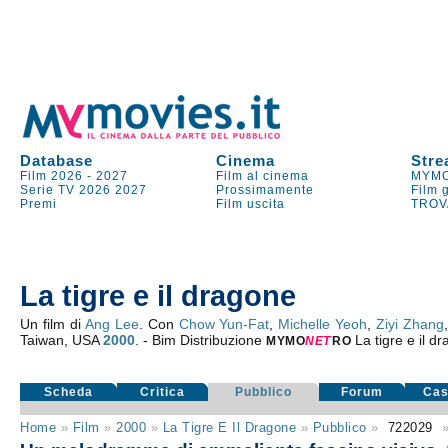
Database
Cinema
Stre
Film 2026
-
2027
Film al cinema
MYMO
Serie TV
2026
2027
Prossimamente
Film 
Premi
Film uscita
TROV
La tigre e il dragone
Un film di
Ang Lee
. Con
Chow Yun-Fat
,
Michelle Yeoh
,
Ziyi Zhang
Taiwan, USA
2000
. - Bim Distribuzione
La tigre e il d
MYMO
NE
T
RO
Scheda
Critica
Pubblico
Forum
Cas
Home
»
Film
»
2000
»
La Tigre E Il Dragone
»
Pubblico
»
722029