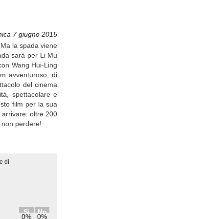
ica 7 giugno 2015
. Ma la spada viene
iada sarà per Li Mu
 con Wang Hui-Ling
lm avventuroso, di
ettacolo del cinema
ità, spettacolare e
sto film per la sua
 arrivare: oltre 200
a non perdere!
e di
Sì
No
0%
0%