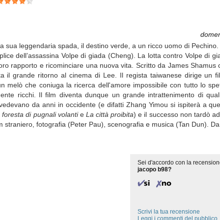
domen
la sua leggendaria spada, il destino verde, a un ricco uomo di Pechino
plice dell’assassina Volpe di giada (Cheng). La lotta contro Volpe di g
loro rapporto e ricominciare una nuova vita. Scritto da James Shamus
l grande ritorno al cinema di Lee. Il regista taiwanese dirige un fi
un melò che coniuga la ricerca dell'amore impossibile con tutto lo sp
ente ricchi. Il film diventa dunque un grande intrattenimento di qual
vedevano da anni in occidente (e difatti Zhang Yimou si ispiterà a que
 foresta di pugnali volanti
e
La città proibita
) e il successo non tardò ad
lm straniero, fotografia (Peter Pau), scenografia e musica (Tan Dun). D
Sei d'accordo con la recension
jacopo b98?
Scrivi la tua recensione
Leggi i commenti del pubblico