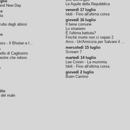
glio
Le Aquile della Repubblica
rand New Day
venerdì 17 luglio
io
Idoli - Fino all'ultima corsa
ia
giovedì 16 luglio
ubo dagli abissi
Il bene comune
Lo straniero
È l'ultima battuta?
io
Finchè morte non ci separi 2
Arco - Un'Amicizia per Salvare il ...
ss - Il Bhutan e l...
mercoledì 15 luglio
o
Scream 7
tello di Cagliostro
nestre che ridono
martedì 14 luglio
Lee Cronin - La mummia
Idoli - Fino all'ultima corsa
o
giovedì 2 luglio
Buen Camino
lio
o del male