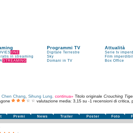
aming
Programmi TV
Attualità
VIES
ONE
Digitale Terrestre
Serie tv imperd
gratis in streaming
Sky
Film imperdibi
A
STREAMING
Domani in TV
Box Office
,
Chen Chang
,
Sihung Lung
.
continua»
Titolo originale
Crouching Tige
ragone
valutazione media:
3,15
su
-1
recensioni di critica, 
t
Premi
News
Trailer
Poster
Foto
F
»