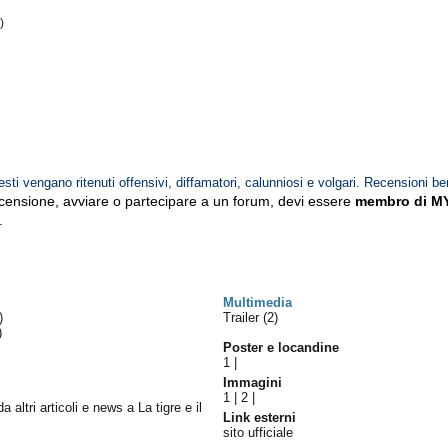
)
esti vengano ritenuti offensivi, diffamatori, calunniosi e volgari. Recensioni be
ecensione, avviare o partecipare a un forum, devi essere
membro di M
.
Multimedia
)
Trailer (2)
)
Poster e locandine
1
|
Immagini
1
|
2
|
da altri articoli e news a La tigre e il
Link esterni
sito ufficiale