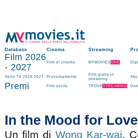
Database
Cinema
Streaming
Pr
Film 2026
Film al cinema
MYMOVIES
ONE
Digi
-
2027
Film gratis in
Serie TV
2026
2027
Prossimamente
Sky
streaming
Premi
Film uscita
TROVA
STREAMING
Dom
In the Mood for Love
Un film di
Wong Kar-wai
. 