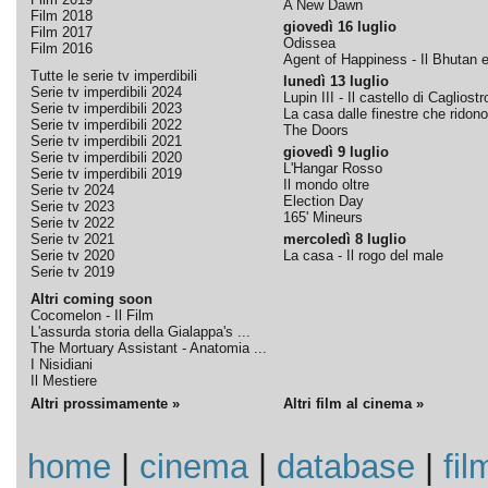
A New Dawn
Film 2018
giovedì 16 luglio
Film 2017
Odissea
Film 2016
Agent of Happiness - Il Bhutan e 
Tutte le serie tv imperdibili
lunedì 13 luglio
Serie tv imperdibili 2024
Lupin III - Il castello di Cagliostr
Serie tv imperdibili 2023
La casa dalle finestre che ridono
Serie tv imperdibili 2022
The Doors
Serie tv imperdibili 2021
giovedì 9 luglio
Serie tv imperdibili 2020
L'Hangar Rosso
Serie tv imperdibili 2019
Il mondo oltre
Serie tv 2024
Election Day
Serie tv 2023
165' Mineurs
Serie tv 2022
Serie tv 2021
mercoledì 8 luglio
Serie tv 2020
La casa - Il rogo del male
Serie tv 2019
Altri coming soon
Cocomelon - Il Film
L'assurda storia della Gialappa's ...
The Mortuary Assistant - Anatomia ...
I Nisidiani
Il Mestiere
Altri prossimamente »
Altri film al cinema »
home
|
cinema
|
database
|
fil