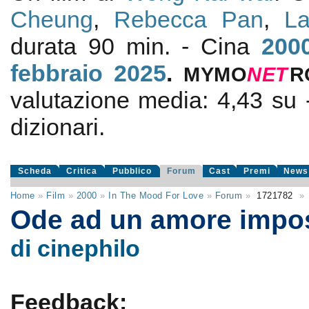
Cheung
,
Rebecca Pan
,
L
durata 90 min. - Cina
200
febbraio 2025
.
MYMO
NE
T
R
valutazione media:
4,43
su
dizionari.
Scheda
Critica
Pubblico
Forum
Cast
Premi
News
Home
»
Film
»
2000
»
In The Mood For Love
»
Forum
»
1721782
»
Ode ad un amore impo
di cinephilo
Feedback: