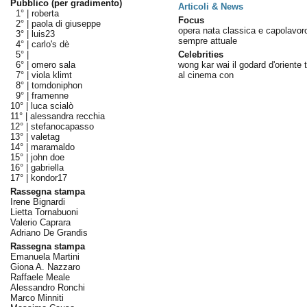
Pubblico (per gradimento)
Articoli & News
1° |
roberta
Focus
2° |
paola di giuseppe
opera nata classica e capolavor
3° |
luis23
sempre attuale
4° |
carlo's dè
5° |
Celebrities
6° |
omero sala
wong kar wai il godard d'oriente 
7° |
viola klimt
al cinema con
8° |
tomdoniphon
9° |
framenne
10° |
luca scialò
11° |
alessandra recchia
12° |
stefanocapasso
13° |
valetag
14° |
maramaldo
15° |
john doe
16° |
gabriella
17° |
kondor17
Rassegna stampa
Irene Bignardi
Lietta Tornabuoni
Valerio Caprara
Adriano De Grandis
Rassegna stampa
Emanuela Martini
Giona A. Nazzaro
Raffaele Meale
Alessandro Ronchi
Marco Minniti