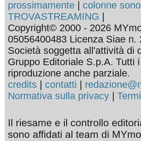
prossimamente
|
colonne sono
TROVASTREAMING
|
Copyright© 2000 - 2026 MYmov
05056400483 Licenza Siae n. 
Società soggetta all'attività d
Gruppo Editoriale S.p.A. Tutti i d
riproduzione anche parziale.
credits
|
contatti
|
redazione@m
Normativa sulla privacy
|
Termi
Il riesame e il controllo editor
sono affidati al team di MYmov