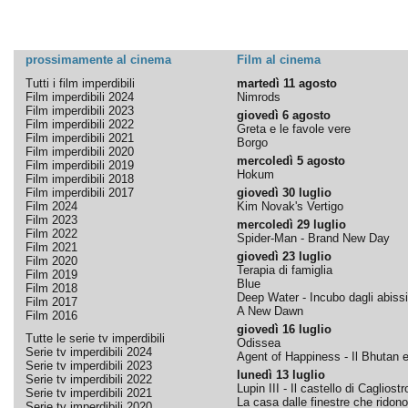
prossimamente al cinema
Film al cinema
Tutti i film imperdibili
martedì 11 agosto
Film imperdibili 2024
Nimrods
Film imperdibili 2023
giovedì 6 agosto
Film imperdibili 2022
Greta e le favole vere
Film imperdibili 2021
Borgo
Film imperdibili 2020
mercoledì 5 agosto
Film imperdibili 2019
Hokum
Film imperdibili 2018
Film imperdibili 2017
giovedì 30 luglio
Film 2024
Kim Novak's Vertigo
Film 2023
mercoledì 29 luglio
Film 2022
Spider-Man - Brand New Day
Film 2021
giovedì 23 luglio
Film 2020
Terapia di famiglia
Film 2019
Blue
Film 2018
Deep Water - Incubo dagli abissi
Film 2017
A New Dawn
Film 2016
giovedì 16 luglio
Tutte le serie tv imperdibili
Odissea
Serie tv imperdibili 2024
Agent of Happiness - Il Bhutan e 
Serie tv imperdibili 2023
lunedì 13 luglio
Serie tv imperdibili 2022
Lupin III - Il castello di Cagliostr
Serie tv imperdibili 2021
La casa dalle finestre che ridono
Serie tv imperdibili 2020