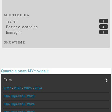
MULTIMEDIA
Trailer
1
Poster e locandine
4
Immagini
1
SHOWTIME
Quanto ti piace MYmovies.it
Film
❯
2027
-
2026
-
2025
-
2024
Film imperdibili 2025
Film imperdibili 2024
Film imperdibili 2023