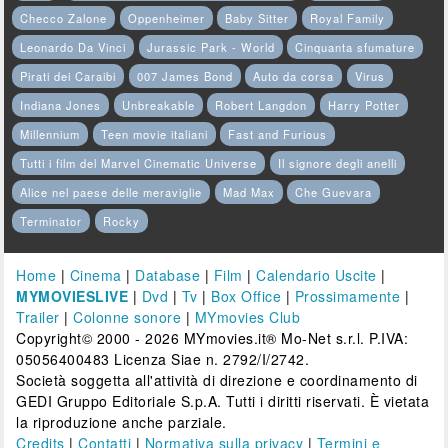
Checco Zalone
Oppenheimer
Baby Sitter
Royal Family
Leonardo Da Vinci
Jurassic Park - World
Cinquanta sfumature
Pirati dei Caraibi
007 James Bond
Auto da corsa
Virus
Indiana Jones
Unbreakable
Robert Langdon
Harry Potter
Millennium
Teen movie italiani
Fast and Furious
Tutti i film del Marvel Cinematic Universe
Il signore degli anelli
Alice nel paese delle meraviglie
Mad Max
Che Guevara
Terminator
Rocky
Home
|
Cinema
|
Database
|
Film
|
Calendario Uscite
|
MYMOVIESLIVE
|
Dvd
|
Tv
|
Box Office
|
Prossimamente
|
Trailer
|
Colonne sonore
|
MYmovies Club
Copyright© 2000 - 2026 MYmovies.it® Mo-Net s.r.l. P.IVA:
05056400483 Licenza Siae n. 2792/I/2742.
Società soggetta all'attività di direzione e coordinamento di
GEDI Gruppo Editoriale S.p.A. Tutti i diritti riservati. È vietata
la riproduzione anche parziale.
Credits
|
Contatti
|
Normativa sulla privacy
|
Termini e