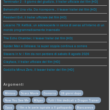
Terminator 2 - Il giorno del giudizio, il trailer ufficiale del film [HD]
Behemoth! Una vita. Da ricomporre., il teaser trailer del film [HD]
Resident Evil, il trailer ufficiale del film [HD]
Locarno 79: Ketticè, un adolescente in cerca di senso all'interno di un
mondo programmaticamente insensato
The Echo Chamber, il teaser trailer del film [HD]
Spider Man e Odissea: la super coppia continua a correre
Stasera in tv: i film da non perdere di sabato 8 agosto 2026
Clayface, il trailer ufficiale del film [HD]
Godzilla Minus Zero, il teaser trailer del film [HD]
Argomenti
Minions
Scary Movie
Gomorra
28 giorni dopo
Now You See Me
M3gan
Tutti i film dedicati a Dragon Trainer
Opus
I film e le serie ispirate a Il gattopardo
Biancaneve