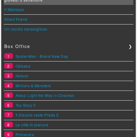
Il Malloppo
Silent Friend
Un mondo meraviglioso
Box Office
❯
1
Spider-Man - Brand New Day
2
Odissea
3
Hokum
4
Minions & Monsters
5
Ateez: Light the Way in Cinemas
6
Toy Story 5
7
Il Diavolo veste Prada 2
8
Le città di pianura
9
Primavera