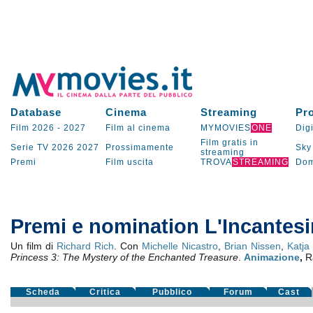
Database
Cinema
Streaming
Pr
Film 2026
-
2027
Film al cinema
MYMOVIES
ONE
Digi
Film gratis in
Serie TV
2026
2027
Prossimamente
Sky
streaming
Premi
Film uscita
TROVA
STREAMING
Dom
Premi e nomination L'Incantes
Un film di
Richard Rich
. Con
Michelle Nicastro
,
Brian Nissen
,
Katja
Princess 3: The Mystery of the Enchanted Treasure
.
Animazione
,
R
Scheda
Critica
Pubblico
Forum
Cast