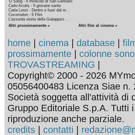
'O Sang - Il miracolo di San Gennaro
Carlo Acutis - Il giovane santo
Carla Lonzi - Dentro e fuori dal m...
Cocomelon - Il Film
L'assurda storia della Gialappa's ...
Altri prossimamente »
Altri film al cinema »
home
|
cinema
|
database
|
fil
prossimamente
|
colonne sono
TROVASTREAMING
|
Copyright© 2000 - 2026 MYmov
05056400483 Licenza Siae n. 
Società soggetta all'attività d
Gruppo Editoriale S.p.A. Tutti i d
riproduzione anche parziale.
credits
|
contatti
|
redazione@m