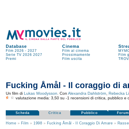
Database
Cinema
Stre
Film 2026
-
2027
Film al cinema
MYMO
Serie TV
2026
2027
Prossimamente
Film 
Premi
Film uscita
TROV
Fucking Åmål - Il coraggio di 
Un film di
Lukas Moodysson
. Con
Alexandra Dahlström
,
Rebecka Li
valutazione media:
3,50
su
-1
recensioni di critica, pubblico e d
Scheda
Critica
Pubblico
Foru
Home
»
Film
»
1998
»
Fucking Åmål - Il Coraggio Di Amare
»
Rasse