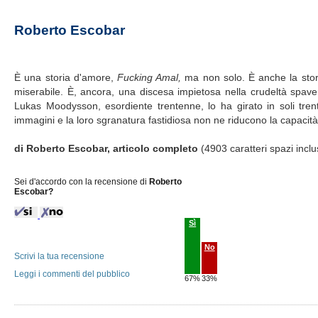
Roberto Escobar
È una storia d'amore,
Fucking Amal,
ma non solo. È anche la stori
miserabile. È, ancora, una discesa impietosa nella crudeltà spaven
Lukas Moodysson, esordiente trentenne, lo ha girato in soli trenta
immagini e la loro sgranatura fastidiosa non ne riducono la capacità d
di Roberto Escobar, articolo completo
(4903 caratteri spazi inclu
Sei d'accordo con la recensione di
Roberto
Escobar?
Sì
No
Scrivi la tua recensione
Leggi i commenti del pubblico
67%
33%