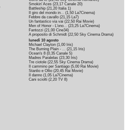
Smokin' Aces
(
23,17
Canale 20
)
e
Battleship
(
21,20
Italia 1
)
Il giro del mondo in...
(
1,50
La7Cinema
)
Febbre da cavallo
(
21,15
La7
)
Un fantastico via vai
(
22,50
Rai Movie
)
Men of Honor - L'ono...
(
23,25
La7Cinema
)
Fantozzi
(
21,00
Cine34
)
A proposito di Schmidt
(
22,50
Sky Cinema Drama
)
lunedì 10 agosto
Michael Clayton
(
1,00
Iris
)
The Burning Plain - ...
(
21,15
Iris
)
Ocean's 8
(
0,35
Canale 5
)
Madres Paralelas
(
23,30
Iris
)
Tre ciotole
(
22,55
Sky Cinema Drama
)
Il cammino per Santiago
(
5,00
Rai Movie
)
Stanlio e Ollio
(
20,45
Rai Movie
)
Il danno
(
1,05
La7Cinema
)
Cani sciolti
(
2,20
TV 8
)