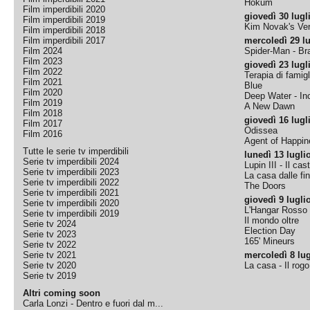
Hokum
Film imperdibili 2020
giovedì 30 lugl
Film imperdibili 2019
Kim Novak's Ver
Film imperdibili 2018
Film imperdibili 2017
mercoledì 29 lu
Film 2024
Spider-Man - B
Film 2023
giovedì 23 lugl
Film 2022
Terapia di famigl
Film 2021
Blue
Film 2020
Deep Water - Inc
Film 2019
A New Dawn
Film 2018
giovedì 16 lugl
Film 2017
Odissea
Film 2016
Agent of Happine
Tutte le serie tv imperdibili
lunedì 13 lugli
Serie tv imperdibili 2024
Lupin III - Il cas
Serie tv imperdibili 2023
La casa dalle fi
Serie tv imperdibili 2022
The Doors
Serie tv imperdibili 2021
giovedì 9 lugli
Serie tv imperdibili 2020
L'Hangar Rosso
Serie tv imperdibili 2019
Il mondo oltre
Serie tv 2024
Election Day
Serie tv 2023
165' Mineurs
Serie tv 2022
Serie tv 2021
mercoledì 8 lug
Serie tv 2020
La casa - Il rog
Serie tv 2019
Altri coming soon
Carla Lonzi - Dentro e fuori dal m...