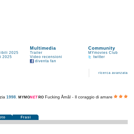
Multimedia
Community
ibili 2025
Trailer
MYmovies Club
li 2025
Video recensioni
twitter
diventa fan
ricerca avanzata
ezia
1998
.
Fucking Åmål - Il coraggio di amare
MYMO
NE
T
RO
oto
Frasi