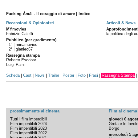
Fucking Åmål - Il coraggio di amare | Indice
Recensioni & Opinionisti
Articoli & News
MYmovies
Approfondiment
Fabrizio Caleffi
la politica degli 
Pubblico (per gradimento)
1° |
minamovies
2° |
gianleo67
Rassegna stampa
Roberto Escobar
Luigi Paini
Scheda
|
Cast
|
News
|
Trailer
|
Poster
|
Foto
|
Frasi
|
Rassegna Stampa
prossimamente al cinema
Film al cinema
Tutti i film imperdibili
giovedì 6 agos
Film imperdibili 2024
Greta e le favol
Film imperdibili 2023
Borgo
Film imperdibili 2022
mercoledì 5 ag
Film imperdibili 2021