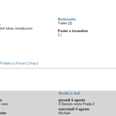
Multimedia
Trailer (2)
i
autori lukas moodysson
Poster e locandine
1
|
|
Pubblico
|
Forum
|
Shop
|
Novità in dvd
to
giovedì 6 agosto
e vere
Il Diavolo veste Prada 2
mercoledì 5 agosto
osto
Michael