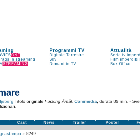
aming
Programmi TV
Attualità
VIES
ONE
Digitale Terrestre
Serie tv imperd
gratis in streaming
Sky
Film imperdibi
A
STREAMING
Domani in TV
Box Office
amare
ljeberg
Titolo originale
Fucking Åmål
.
Commedia
,
durata 89 min. - Sv
izionari.
m
Cast
News
Trailer
Poster
F
gnastampa
»
8249