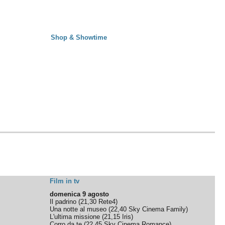
Shop & Showtime
Film in tv
domenica 9 agosto
Il padrino
(
21,30
Rete4
)
Una notte al museo
(
22,40
Sky Cinema Family
)
L'ultima missione
(
21,15
Iris
)
Corro da te
(
22,45
Sky Cinema Romance
)