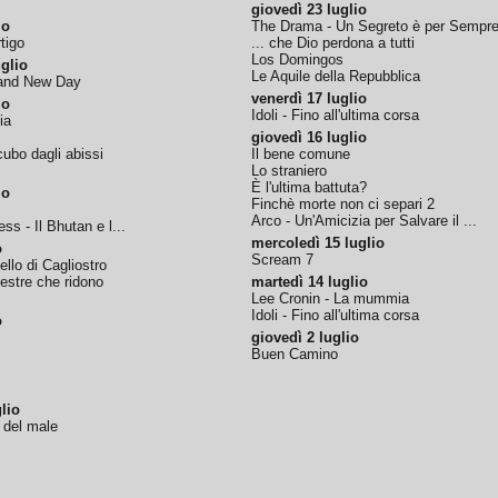
giovedì 23 luglio
io
The Drama - Un Segreto è per Sempr
tigo
... che Dio perdona a tutti
Los Domingos
glio
Le Aquile della Repubblica
rand New Day
venerdì 17 luglio
io
Idoli - Fino all'ultima corsa
ia
giovedì 16 luglio
ubo dagli abissi
Il bene comune
Lo straniero
È l'ultima battuta?
io
Finchè morte non ci separi 2
Arco - Un'Amicizia per Salvare il ...
ss - Il Bhutan e l...
mercoledì 15 luglio
o
Scream 7
tello di Cagliostro
nestre che ridono
martedì 14 luglio
Lee Cronin - La mummia
Idoli - Fino all'ultima corsa
o
giovedì 2 luglio
Buen Camino
lio
o del male