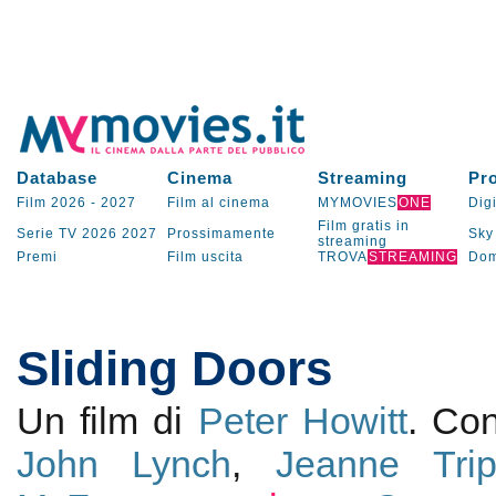
Database
Cinema
Streaming
Pr
Film 2026
-
2027
Film al cinema
MYMOVIES
ONE
Digi
Film gratis in
Serie TV
2026
2027
Prossimamente
Sky
streaming
Premi
Film uscita
TROVA
STREAMING
Dom
Sliding Doors
Un film di
Peter Howitt
. Co
John Lynch
,
Jeanne Trip