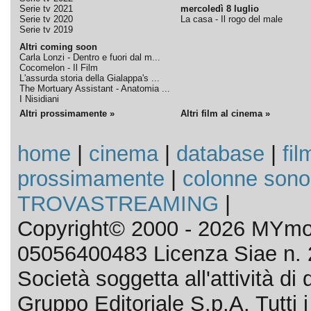
Serie tv 2021
mercoledì 8 luglio
Serie tv 2020
La casa - Il rogo del male
Serie tv 2019
Altri coming soon
Carla Lonzi - Dentro e fuori dal m...
Cocomelon - Il Film
L'assurda storia della Gialappa's ...
The Mortuary Assistant - Anatomia ...
I Nisidiani
Altri prossimamente »
Altri film al cinema »
home
|
cinema
|
database
|
fil
prossimamente
|
colonne sono
TROVASTREAMING
|
Copyright© 2000 - 2026 MYmov
05056400483 Licenza Siae n. 
Società soggetta all'attività d
Gruppo Editoriale S.p.A. Tutti i d