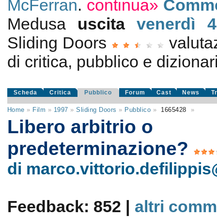
McFerran
.
continua»
Comme
Medusa
uscita
venerdì 4
Sliding Doors
valuta
di critica, pubblico e dizionari
Scheda
Critica
Pubblico
Forum
Cast
News
T
Home
»
Film
»
1997
»
Sliding Doors
»
Pubblico
»
1665428
»
Libero arbitrio o
predeterminazione?
di marco.vittorio.defilipp
Feedback: 852 |
altri comm