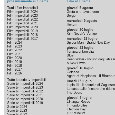
prossimamente al cinema
Film al cinema
Tutti i film imperdibili
giovedì 6 agosto
Film imperdibili 2024
Greta e le favole vere
Film imperdibili 2023
Borgo
Film imperdibili 2022
mercoledì 5 agosto
Film imperdibili 2021
Hokum
Film imperdibili 2020
giovedì 30 luglio
Film imperdibili 2019
Kim Novak's Vertigo
Film imperdibili 2018
Film imperdibili 2017
mercoledì 29 luglio
Film 2024
Spider-Man - Brand New Day
Film 2023
giovedì 23 luglio
Film 2022
Terapia di famiglia
Film 2021
Blue
Film 2020
Deep Water - Incubo dagli abissi
Film 2019
A New Dawn
Film 2018
giovedì 16 luglio
Film 2017
Odissea
Film 2016
Agent of Happiness - Il Bhutan e 
Tutte le serie tv imperdibili
lunedì 13 luglio
Serie tv imperdibili 2024
Lupin III - Il castello di Cagliostr
Serie tv imperdibili 2023
La casa dalle finestre che ridono
Serie tv imperdibili 2022
The Doors
Serie tv imperdibili 2021
giovedì 9 luglio
Serie tv imperdibili 2020
L'Hangar Rosso
Serie tv imperdibili 2019
Il mondo oltre
Serie tv 2024
Election Day
Serie tv 2023
165' Mineurs
Serie tv 2022