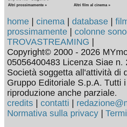
Altri prossimamente »
Altri film al cinema »
home
|
cinema
|
database
|
fil
prossimamente
|
colonne sono
TROVASTREAMING
|
Copyright© 2000 - 2026 MYmov
05056400483 Licenza Siae n. 
Società soggetta all'attività d
Gruppo Editoriale S.p.A. Tutti i d
riproduzione anche parziale.
credits
|
contatti
|
redazione@m
Normativa sulla privacy
|
Termi