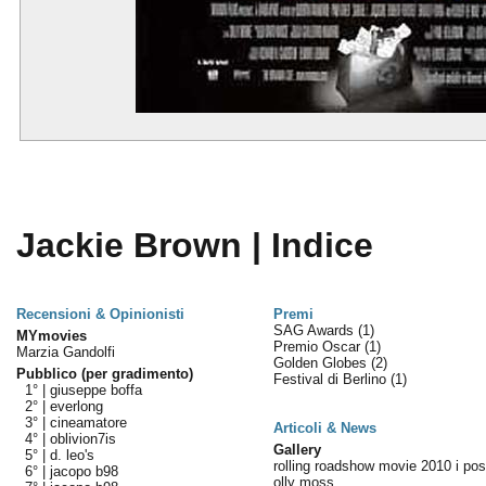
Jackie Brown | Indice
Recensioni & Opinionisti
Premi
SAG Awards
(1)
MYmovies
Premio Oscar
(1)
Marzia Gandolfi
Golden Globes
(2)
Pubblico (per gradimento)
Festival di Berlino
(1)
1° |
giuseppe boffa
2° |
everlong
3° |
cineamatore
Articoli & News
4° |
oblivion7is
Gallery
5° |
d. leo's
rolling roadshow movie 2010 i post
6° |
jacopo b98
olly moss