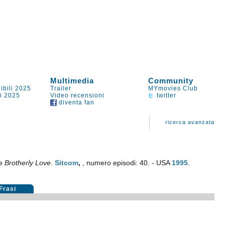
Multimedia
Community
ibili 2025
Trailer
MYmovies Club
li 2025
Video recensioni
twitter
diventa fan
ricerca avanzata
le
Brotherly Love
.
Sitcom
,
, numero episodi: 40. - USA
1995
.
Frasi