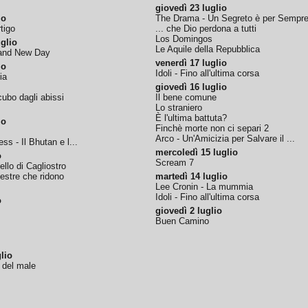
giovedì 23 luglio
io
The Drama - Un Segreto è per Sempr
tigo
... che Dio perdona a tutti
Los Domingos
glio
Le Aquile della Repubblica
rand New Day
venerdì 17 luglio
io
Idoli - Fino all'ultima corsa
ia
giovedì 16 luglio
ubo dagli abissi
Il bene comune
Lo straniero
È l'ultima battuta?
io
Finchè morte non ci separi 2
Arco - Un'Amicizia per Salvare il ...
ss - Il Bhutan e l...
mercoledì 15 luglio
o
Scream 7
tello di Cagliostro
nestre che ridono
martedì 14 luglio
Lee Cronin - La mummia
Idoli - Fino all'ultima corsa
o
giovedì 2 luglio
Buen Camino
lio
o del male