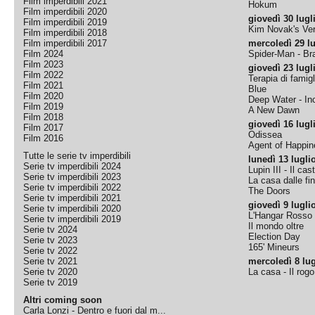
Film imperdibili 2021
Hokum
Film imperdibili 2020
giovedì 30 lugl
Film imperdibili 2019
Kim Novak's Ver
Film imperdibili 2018
Film imperdibili 2017
mercoledì 29 lu
Film 2024
Spider-Man - B
Film 2023
giovedì 23 lugl
Film 2022
Terapia di famigl
Film 2021
Blue
Film 2020
Deep Water - Inc
Film 2019
A New Dawn
Film 2018
giovedì 16 lugl
Film 2017
Odissea
Film 2016
Agent of Happine
Tutte le serie tv imperdibili
lunedì 13 lugli
Serie tv imperdibili 2024
Lupin III - Il cas
Serie tv imperdibili 2023
La casa dalle fi
Serie tv imperdibili 2022
The Doors
Serie tv imperdibili 2021
giovedì 9 lugli
Serie tv imperdibili 2020
L'Hangar Rosso
Serie tv imperdibili 2019
Il mondo oltre
Serie tv 2024
Election Day
Serie tv 2023
165' Mineurs
Serie tv 2022
Serie tv 2021
mercoledì 8 lug
Serie tv 2020
La casa - Il rog
Serie tv 2019
Altri coming soon
Carla Lonzi - Dentro e fuori dal m...