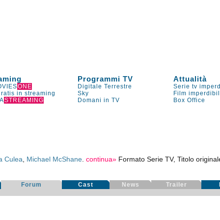
aming
Programmi TV
Attualità
VIES
ONE
Digitale Terrestre
Serie tv imperd
gratis in streaming
Sky
Film imperdibi
A
STREAMING
Domani in TV
Box Office
a Culea
,
Michael McShane
.
continua»
Formato Serie TV, Titolo origina
Forum
Cast
News
Trailer