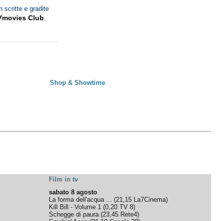
n scritte e gradite
Ymovies Club
.
Shop & Showtime
Film in tv
sabato 8 agosto
La forma dell'acqua ...
(
21,15
La7Cinema
)
Kill Bill - Volume 1
(
0,20
TV 8
)
Schegge di paura
(
23,45
Rete4
)