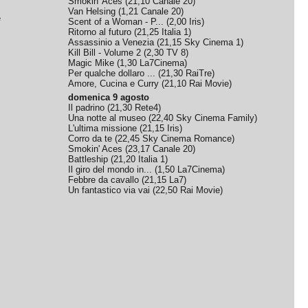
Smokin' Aces
(
21,10
Canale 20
)
Van Helsing
(
1,21
Canale 20
)
e
Scent of a Woman - P...
(
2,00
Iris
)
Ritorno al futuro
(
21,25
Italia 1
)
Assassinio a Venezia
(
21,15
Sky Cinema 1
)
Kill Bill - Volume 2
(
2,30
TV 8
)
Magic Mike
(
1,30
La7Cinema
)
Per qualche dollaro ...
(
21,30
RaiTre
)
Amore, Cucina e Curry
(
21,10
Rai Movie
)
domenica 9 agosto
Il padrino
(
21,30
Rete4
)
Una notte al museo
(
22,40
Sky Cinema Family
)
L'ultima missione
(
21,15
Iris
)
Corro da te
(
22,45
Sky Cinema Romance
)
Smokin' Aces
(
23,17
Canale 20
)
Battleship
(
21,20
Italia 1
)
Il giro del mondo in...
(
1,50
La7Cinema
)
Febbre da cavallo
(
21,15
La7
)
Un fantastico via vai
(
22,50
Rai Movie
)