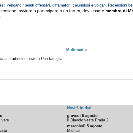
esti vengano ritenuti offensivi, diffamatori, calunniosi e volgari. Recensioni be
ecensione, avviare o partecipare a un forum, devi essere
membro di M
.
Multimedia
da altri articoli e news a Una famiglia
Novità in dvd
to
giovedì 6 agosto
e vere
Il Diavolo veste Prada 2
mercoledì 5 agosto
osto
Michael