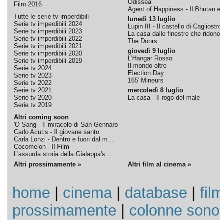
Odissea
Film 2016
Agent of Happiness - Il Bhutan e 
Tutte le serie tv imperdibili
lunedì 13 luglio
Serie tv imperdibili 2024
Lupin III - Il castello di Cagliostr
Serie tv imperdibili 2023
La casa dalle finestre che ridono
Serie tv imperdibili 2022
The Doors
Serie tv imperdibili 2021
giovedì 9 luglio
Serie tv imperdibili 2020
L'Hangar Rosso
Serie tv imperdibili 2019
Il mondo oltre
Serie tv 2024
Election Day
Serie tv 2023
165' Mineurs
Serie tv 2022
Serie tv 2021
mercoledì 8 luglio
Serie tv 2020
La casa - Il rogo del male
Serie tv 2019
Altri coming soon
'O Sang - Il miracolo di San Gennaro
Carlo Acutis - Il giovane santo
Carla Lonzi - Dentro e fuori dal m...
Cocomelon - Il Film
L'assurda storia della Gialappa's ...
Altri prossimamente »
Altri film al cinema »
home
|
cinema
|
database
|
fil
prossimamente
|
colonne sono