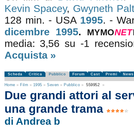
Kevin Spacey
,
Gwyneth Pal
128 min. - USA
1995
. - Wa
dicembre 1995
.
MYMO
NE
T
media:
3,56
su
-1
recension
Acquista »
Scheda
Critica
Pubblico
Forum
Cast
Premi
News
Home
»
Film
»
1995
»
Seven
»
Pubblico
»
559952
»
Due grandi attori al ser
una grande trama
di Andrea b