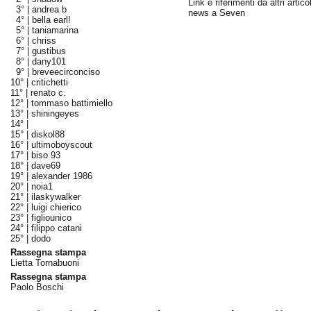
Link e riferimenti da altri articol
3° |
andrea b
news a Seven
4° |
bella earl!
5° |
taniamarina
6° |
chriss
7° |
gustibus
8° |
dany101
9° |
breveecirconciso
10° |
critichetti
11° |
renato c.
12° |
tommaso battimiello
13° |
shiningeyes
14° |
15° |
diskol88
16° |
ultimoboyscout
17° |
biso 93
18° |
dave69
19° |
alexander 1986
20° |
noia1
21° |
ilaskywalker
22° |
luigi chierico
23° |
figliounico
24° |
filippo catani
25° |
dodo
Rassegna stampa
Lietta Tornabuoni
Rassegna stampa
Paolo Boschi