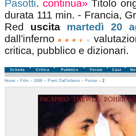
Pasotti
.
continua»
Titolo or
durata 111 min. - Francia, 
Red
uscita
martedì 20
a
dall'inferno
valutazi
critica, pubblico e dizionari.
Scheda
Critica
Pubblico
Forum
Cast
Ne
Home
»
Film
»
1995
»
Poeti Dall'inferno
»
Poster
»
2