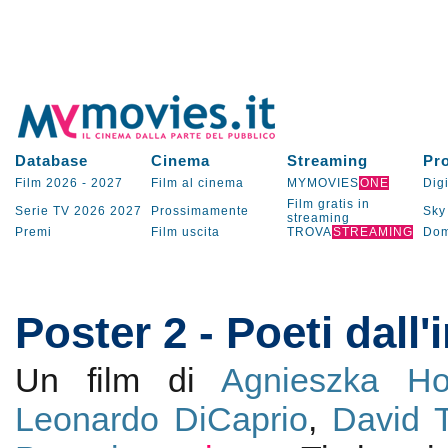
Database
Cinema
Streaming
Pr
Film 2026
-
2027
Film al cinema
MYMOVIES
ONE
Digi
Film gratis in
Serie TV
2026
2027
Prossimamente
Sky
streaming
Premi
Film uscita
TROVA
STREAMING
Dom
Poster 2 - Poeti dall'
Un film di
Agnieszka Ho
Leonardo DiCaprio
,
David 