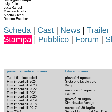
Rassegna stampa
Luigi Paini
Luca Raffaelli
Maurizio Acerbi
Alberto Crespi
Roberto Escobar
Scheda
|
Cast
|
News
|
Trailer
Stampa
|
Pubblico
|
Forum
|
S
prossimamente al cinema
Film al cinema
Tutti i film imperdibili
giovedì 6 agosto
Film imperdibili 2024
Greta e le favole vere
Film imperdibili 2023
Borgo
Film imperdibili 2022
mercoledì 5 agosto
Film imperdibili 2021
Hokum
Film imperdibili 2020
giovedì 30 luglio
Film imperdibili 2019
Kim Novak's Vertigo
Film imperdibili 2018
Film imperdibili 2017
mercoledì 29 luglio
Film 2024
Spider-Man - Brand New Day