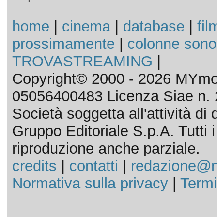
home
|
cinema
|
database
|
fil
prossimamente
|
colonne sono
TROVASTREAMING
|
Copyright© 2000 - 2026 MYmov
05056400483 Licenza Siae n. 
Società soggetta all'attività d
Gruppo Editoriale S.p.A. Tutti i d
riproduzione anche parziale.
credits
|
contatti
|
redazione@m
Normativa sulla privacy
|
Termi