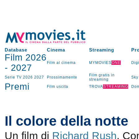
Database
Cinema
Streaming
Pr
Film 2026
Film al cinema
MYMOVIES
ONE
Digi
-
2027
Film gratis in
Serie TV
2026
2027
Prossimamente
Sky
streaming
Premi
Film uscita
TROVA
STREAMING
Dom
Il colore della notte
Un film di
Richard Rush
. C