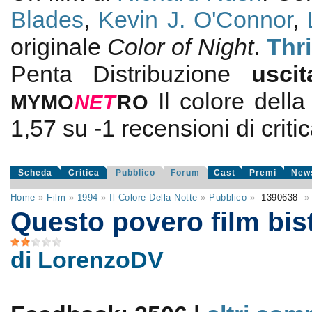
Blades
,
Kevin J. O'Connor
,
originale
Color of Night
.
Thri
Penta Distribuzione
usci
Il colore della
MYMO
NE
T
RO
1,57
su
-1
recensioni di criti
Scheda
Critica
Pubblico
Forum
Cast
Premi
New
Home
»
Film
»
1994
»
Il Colore Della Notte
»
Pubblico
»
1390638
»
Questo povero film bist
di LorenzoDV