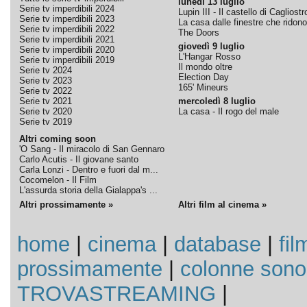
lunedì 13 luglio
Serie tv imperdibili 2024
Lupin III - Il castello di Cagliostr
Serie tv imperdibili 2023
La casa dalle finestre che ridono
Serie tv imperdibili 2022
The Doors
Serie tv imperdibili 2021
giovedì 9 luglio
Serie tv imperdibili 2020
L'Hangar Rosso
Serie tv imperdibili 2019
Il mondo oltre
Serie tv 2024
Election Day
Serie tv 2023
165' Mineurs
Serie tv 2022
Serie tv 2021
mercoledì 8 luglio
Serie tv 2020
La casa - Il rogo del male
Serie tv 2019
Altri coming soon
'O Sang - Il miracolo di San Gennaro
Carlo Acutis - Il giovane santo
Carla Lonzi - Dentro e fuori dal m...
Cocomelon - Il Film
L'assurda storia della Gialappa's ...
Altri prossimamente »
Altri film al cinema »
home
|
cinema
|
database
|
fil
prossimamente
|
colonne sono
TROVASTREAMING
|