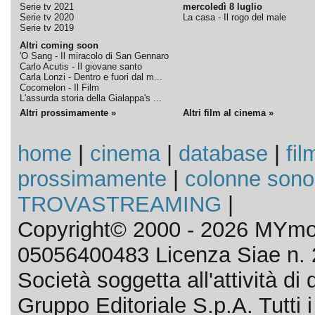
Serie tv 2021
mercoledì 8 luglio
Serie tv 2020
La casa - Il rogo del male
Serie tv 2019
Altri coming soon
'O Sang - Il miracolo di San Gennaro
Carlo Acutis - Il giovane santo
Carla Lonzi - Dentro e fuori dal m...
Cocomelon - Il Film
L'assurda storia della Gialappa's ...
Altri prossimamente »
Altri film al cinema »
home
|
cinema
|
database
|
fil
prossimamente
|
colonne sono
TROVASTREAMING
|
Copyright© 2000 - 2026 MYmov
05056400483 Licenza Siae n. 
Società soggetta all'attività d
Gruppo Editoriale S.p.A. Tutti i d