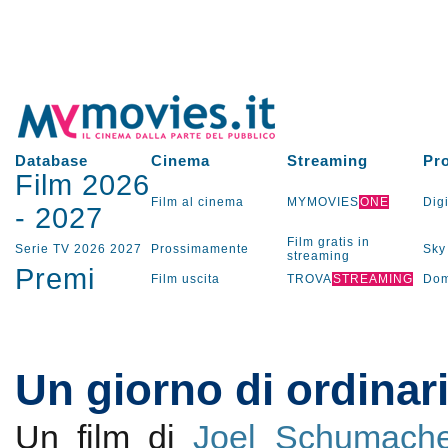
Database
Cinema
Streaming
Pr
Film 2026
Film al cinema
MYMOVIES
ONE
Digi
-
2027
Film gratis in
Serie TV
2026
2027
Prossimamente
Sky
streaming
Premi
Film uscita
TROVA
STREAMING
Dom
Un giorno di ordinari
Un film di
Joel Schumache