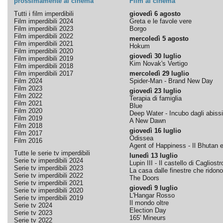
prossimamente al cinema
Film al cinema
Tutti i film imperdibili
giovedì 6 agosto
Film imperdibili 2024
Greta e le favole vere
Film imperdibili 2023
Borgo
Film imperdibili 2022
mercoledì 5 agosto
Film imperdibili 2021
Hokum
Film imperdibili 2020
giovedì 30 luglio
Film imperdibili 2019
Kim Novak's Vertigo
Film imperdibili 2018
Film imperdibili 2017
mercoledì 29 luglio
Film 2024
Spider-Man - Brand New Day
Film 2023
giovedì 23 luglio
Film 2022
Terapia di famiglia
Film 2021
Blue
Film 2020
Deep Water - Incubo dagli abissi
Film 2019
A New Dawn
Film 2018
giovedì 16 luglio
Film 2017
Odissea
Film 2016
Agent of Happiness - Il Bhutan e 
Tutte le serie tv imperdibili
lunedì 13 luglio
Serie tv imperdibili 2024
Lupin III - Il castello di Cagliostr
Serie tv imperdibili 2023
La casa dalle finestre che ridono
Serie tv imperdibili 2022
The Doors
Serie tv imperdibili 2021
giovedì 9 luglio
Serie tv imperdibili 2020
L'Hangar Rosso
Serie tv imperdibili 2019
Il mondo oltre
Serie tv 2024
Election Day
Serie tv 2023
165' Mineurs
Serie tv 2022