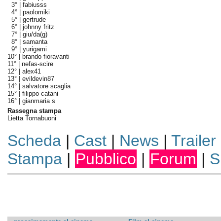
3° |
fabiusss
4° |
paolomiki
5° |
gertrude
6° |
johnny fritz
7° |
giu/da(g)
8° |
samanta
9° |
yurigami
10° |
brando fioravanti
11° |
nefas-scire
12° |
alex41
13° |
evildevin87
14° |
salvatore scaglia
15° |
filippo catani
16° |
gianmaria s
Rassegna stampa
Lietta Tornabuoni
Scheda
|
Cast
|
News
|
Trailer
Stampa
|
Pubblico
|
Forum
|
S