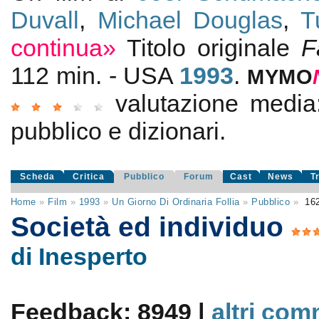
Duvall
,
Michael Douglas
,
T
continua»
Titolo originale
F
112 min. - USA
1993
.
MYMO
valutazione medi
pubblico e dizionari.
Scheda
Critica
Pubblico
Forum
Cast
News
T
Home
»
Film
»
1993
»
Un Giorno Di Ordinaria Follia
»
Pubblico
»
16
Società ed individuo
di Inesperto
Feedback: 8949 |
altri com