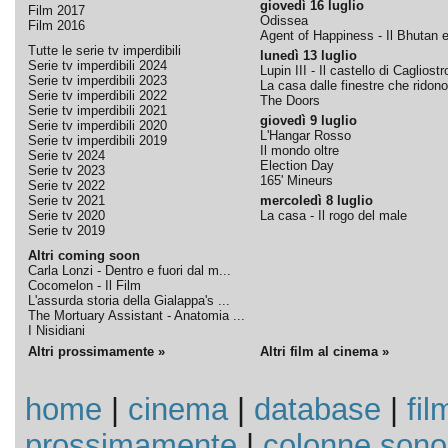
giovedì 16 luglio
Film 2017
Odissea
Film 2016
Agent of Happiness - Il Bhutan e 
Tutte le serie tv imperdibili
lunedì 13 luglio
Serie tv imperdibili 2024
Lupin III - Il castello di Cagliostr
Serie tv imperdibili 2023
La casa dalle finestre che ridono
Serie tv imperdibili 2022
The Doors
Serie tv imperdibili 2021
giovedì 9 luglio
Serie tv imperdibili 2020
L'Hangar Rosso
Serie tv imperdibili 2019
Il mondo oltre
Serie tv 2024
Election Day
Serie tv 2023
165' Mineurs
Serie tv 2022
Serie tv 2021
mercoledì 8 luglio
Serie tv 2020
La casa - Il rogo del male
Serie tv 2019
Altri coming soon
Carla Lonzi - Dentro e fuori dal m...
Cocomelon - Il Film
L'assurda storia della Gialappa's ...
The Mortuary Assistant - Anatomia ...
I Nisidiani
Altri prossimamente »
Altri film al cinema »
home
|
cinema
|
database
|
fil
prossimamente
|
colonne sono