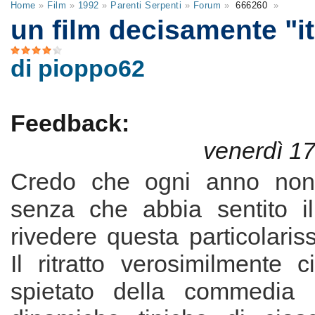
Home
»
Film
»
1992
»
Parenti Serpenti
»
Forum
»
666260
»
un film decisamente "it
di pioppo62
Feedback:
venerdì 1
Credo che ogni anno non
senza che abbia sentito il
rivedere questa particolariss
Il ritratto verosimilmente c
spietato della commedia r