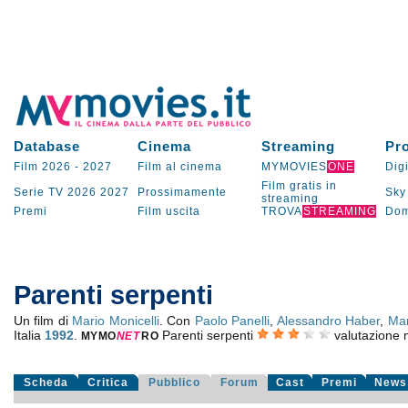
Database
Cinema
Streaming
Pr
Film 2026
-
2027
Film al cinema
MYMOVIES
ONE
Digi
Film gratis in
Serie TV
2026
2027
Prossimamente
Sky
streaming
Premi
Film uscita
TROVA
STREAMING
Dom
Parenti serpenti
Un film di
Mario Monicelli
. Con
Paolo Panelli
,
Alessandro Haber
,
Mar
Italia
1992
.
Parenti serpenti
valutazione
MYMO
NE
T
RO
Scheda
Critica
Pubblico
Forum
Cast
Premi
News