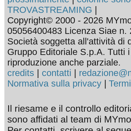
TROVASTREAMING
|
Copyright© 2000 - 2026 MYmov
05056400483 Licenza Siae n. 
Società soggetta all'attività d
Gruppo Editoriale S.p.A. Tutti i d
riproduzione anche parziale.
credits
|
contatti
|
redazione@m
Normativa sulla privacy
|
Termi
Il riesame e il controllo editor
sono affidati al team di MYmov
Per contatti, scrivere al segue