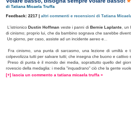
Volare basso, bisogna sempre volare basso!
di Tatiana Micaela Truffa
Feedback: 2217 |
altri commenti e recensioni di Tatiana Micael
L'istrionico
Dustin Hoffman
veste i panni di
Bernie Laplante
, un 
di cinismo; proprio lui, che da bambino sognava che sarebbe divent
Un giorno, per caso, assiste ad un incidente aereo e...
Fra cinismo, una punta di sarcasmo, una lezione di umiltà e ta
colpevolizza tutti per salvare tutti; che insegna che buono e cattivo
Preso di punta è il mondo dei media, soprattutto quello del giorn
rovescio della medaglia: i media "inquadrano" ciò che la gente vuole
[+] lascia un commento a tatiana micaela truffa »