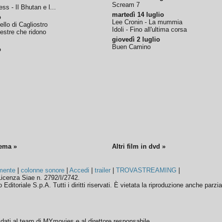
Scream 7
ss - Il Bhutan e l...
martedì 14 luglio
o
Lee Cronin - La mummia
tello di Cagliostro
Idoli - Fino all'ultima corsa
nestre che ridono
giovedì 2 luglio
Buen Camino
o
nema »
Altri film in dvd »
mente
|
colonne sonore
|
Accedi
|
trailer
|
TROVASTREAMING
|
icenza Siae n. 2792/I/2742.
ditoriale S.p.A. Tutti i diritti riservati. È vietata la riproduzione anche parzia
ffidati al team di MYmovies e al direttore responsabile.