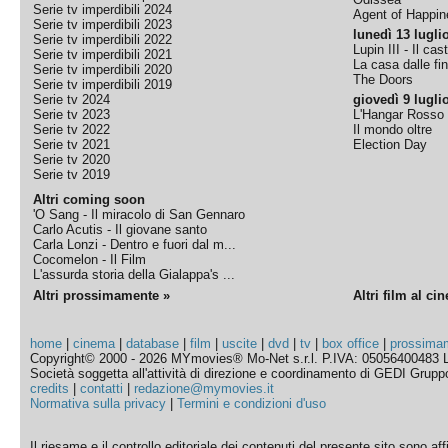
Serie tv imperdibili 2024
Agent of Happine
Serie tv imperdibili 2023
lunedì 13 lugli
Serie tv imperdibili 2022
Lupin III - Il cas
Serie tv imperdibili 2021
La casa dalle fi
Serie tv imperdibili 2020
The Doors
Serie tv imperdibili 2019
Serie tv 2024
giovedì 9 lugli
Serie tv 2023
L'Hangar Rosso
Serie tv 2022
Il mondo oltre
Serie tv 2021
Election Day
Serie tv 2020
Serie tv 2019
Altri coming soon
'O Sang - Il miracolo di San Gennaro
Carlo Acutis - Il giovane santo
Carla Lonzi - Dentro e fuori dal m...
Cocomelon - Il Film
L'assurda storia della Gialappa's ...
Altri prossimamente »
Altri film al ci
home
|
cinema
|
database
|
film
|
uscite
|
dvd
|
tv
|
box office
|
prossima
Copyright© 2000 - 2026 MYmovies® Mo-Net s.r.l. P.IVA: 05056400483 L
Società soggetta all'attività di direzione e coordinamento di GEDI Gruppo E
credits
|
contatti
|
redazione@mymovies.it
Normativa sulla privacy
|
Termini e condizioni d'uso
Il riesame e il controllo editoriale dei contenuti del presente sito sono a