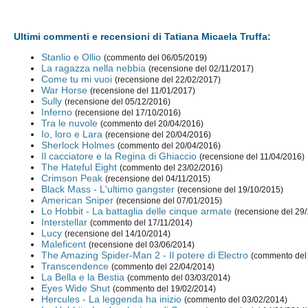
Ultimi commenti e recensioni di Tatiana Micaela Truffa:
Stanlio e Ollio
(commento del 06/05/2019)
La ragazza nella nebbia
(recensione del 02/11/2017)
Come tu mi vuoi
(recensione del 22/02/2017)
War Horse
(recensione del 11/01/2017)
Sully
(recensione del 05/12/2016)
Inferno
(recensione del 17/10/2016)
Tra le nuvole
(commento del 20/04/2016)
Io, loro e Lara
(recensione del 20/04/2016)
Sherlock Holmes
(commento del 20/04/2016)
Il cacciatore e la Regina di Ghiaccio
(recensione del 11/04/2016)
The Hateful Eight
(commento del 23/02/2016)
Crimson Peak
(recensione del 04/11/2015)
Black Mass - L'ultimo gangster
(recensione del 19/10/2015)
American Sniper
(recensione del 07/01/2015)
Lo Hobbit - La battaglia delle cinque armate
(recensione del 29
Interstellar
(commento del 17/11/2014)
Lucy
(recensione del 14/10/2014)
Maleficent
(recensione del 03/06/2014)
The Amazing Spider-Man 2 - Il potere di Electro
(commento del
Transcendence
(commento del 22/04/2014)
La Bella e la Bestia
(commento del 03/03/2014)
Eyes Wide Shut
(commento del 19/02/2014)
Hercules - La leggenda ha inizio
(commento del 03/02/2014)