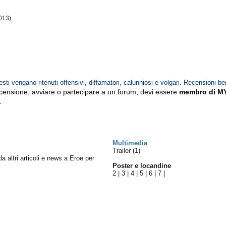
)
013)
esti vengano ritenuti offensivi, diffamatori, calunniosi e volgari. Recensioni be
ecensione, avviare o partecipare a un forum, devi essere
membro di M
.
Multimedia
Trailer (1)
da altri articoli e news a Eroe per
Poster e locandine
2
|
3
|
4
|
5
|
6
|
7
|