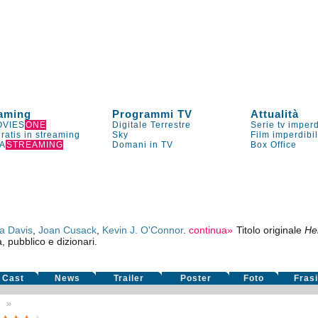
aming
Programmi TV
Attualità
VIES
ONE
Digitale Terrestre
Serie tv imperd
gratis in streaming
Sky
Film imperdibi
A
STREAMING
Domani in TV
Box Office
a Davis
,
Joan Cusack
,
Kevin J. O'Connor
.
continua»
Titolo originale
He
a, pubblico e dizionari.
Cast
News
Trailer
Poster
Foto
Fras
6
»