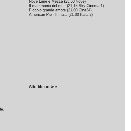
Nove Lune e Mezza
(
23,50
Nove
)
Il matrimonio del mi...
(
21,15
Sky Cinema 1
)
Piccolo grande amore
(
21,00
Cine34
)
American Pie - Il ma...
(
21,00
Italia 2
)
Altri film in tv »
le.