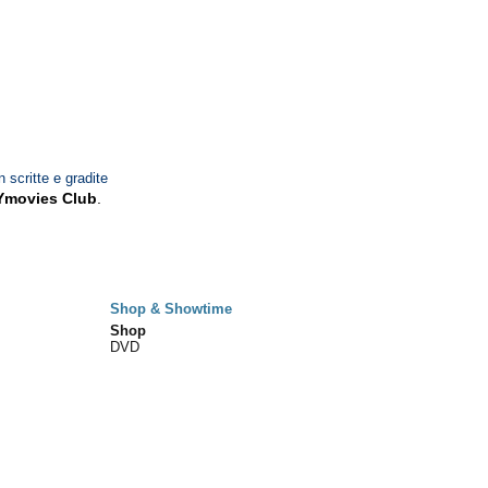
n scritte e gradite
Ymovies Club
.
Shop & Showtime
Shop
DVD