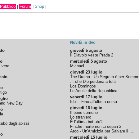
Pubblico
|
Forum
|
Shop
|
Novità in dvd
sto
giovedì 6 agosto
Il Diavolo veste Prada 2
to
mercoledì 5 agosto
e vere
Michael
giovedì 23 luglio
osto
The Drama - Un Segreto è per Sempr
... che Dio perdona a tutti
Los Domingos
io
Le Aquile della Repubblica
tigo
venerdì 17 luglio
glio
Idoli - Fino all'ultima corsa
rand New Day
giovedì 16 luglio
io
Il bene comune
ia
Lo straniero
È l'ultima battuta?
ubo dagli abissi
Finchè morte non ci separi 2
Arco - Un'Amicizia per Salvare il ...
io
mercoledì 15 luglio