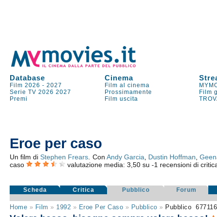
Database
Cinema
Stre
Film 2026
-
2027
Film al cinema
MYMO
Serie TV
2026
2027
Prossimamente
Film 
Premi
Film uscita
TROV
Eroe per caso
Un film di
Stephen Frears
. Con
Andy Garcia
,
Dustin Hoffman
,
Geen
caso
valutazione media:
3,50
su
-1
recensioni di critic
Scheda
Critica
Pubblico
Forum
Home
»
Film
»
1992
»
Eroe Per Caso
»
Pubblico
»
Pubblico
67711