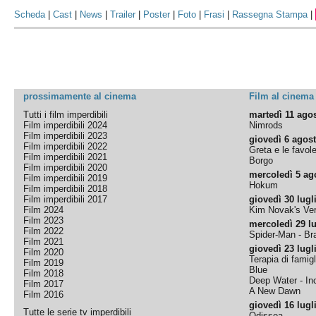
Scheda
|
Cast
|
News
|
Trailer
|
Poster
|
Foto
|
Frasi
|
Rassegna Stampa
|
prossimamente al cinema
Film al cinema
Tutti i film imperdibili
martedì 11 ago
Film imperdibili 2024
Nimrods
Film imperdibili 2023
giovedì 6 agos
Film imperdibili 2022
Greta e le favol
Film imperdibili 2021
Borgo
Film imperdibili 2020
mercoledì 5 ag
Film imperdibili 2019
Hokum
Film imperdibili 2018
Film imperdibili 2017
giovedì 30 lugl
Film 2024
Kim Novak's Ver
Film 2023
mercoledì 29 lu
Film 2022
Spider-Man - B
Film 2021
giovedì 23 lugl
Film 2020
Terapia di famigl
Film 2019
Blue
Film 2018
Deep Water - Inc
Film 2017
A New Dawn
Film 2016
giovedì 16 lugl
Tutte le serie tv imperdibili
Odissea