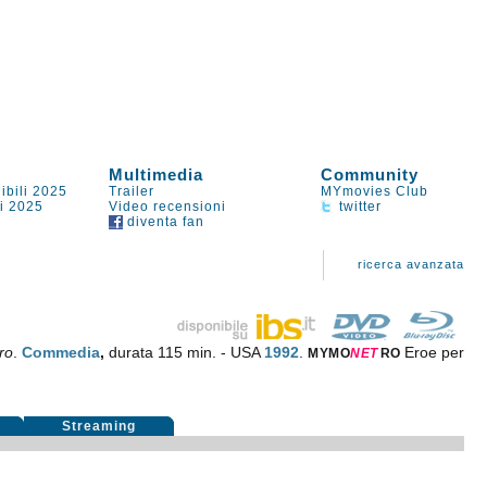
Multimedia
Community
ibili 2025
Trailer
MYmovies Club
li 2025
Video recensioni
twitter
diventa fan
ricerca avanzata
ro
.
Commedia
,
durata 115 min. - USA
1992
.
Eroe per
MYMO
NE
T
RO
i
Streaming