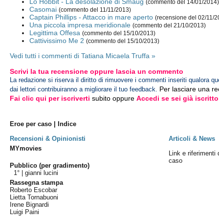
Lo Hobbit - La desolazione di Smaug
(commento del 14/01/2014
Casomai
(commento del 11/11/2013)
Captain Phillips - Attacco in mare aperto
(recensione del 02/11/2
Una piccola impresa meridionale
(commento del 21/10/2013)
Legittima Offesa
(commento del 15/10/2013)
Cattivissimo Me 2
(commento del 15/10/2013)
Vedi tutti i commenti di Tatiana Micaela Truffa »
Scrivi la tua recensione oppure lascia un commento
La redazione si riserva il diritto di rimuovere i commenti inseriti qualora qu
Per lasciare una r
dai lettori contribuiranno a migliorare il tuo feedback.
Fai clic qui per iscriverti
subito oppure
Accedi se sei già iscritto
Eroe per caso | Indice
Recensioni & Opinionisti
Articoli & News
MYmovies
Link e riferimenti 
caso
Pubblico (per gradimento)
1° |
gianni lucini
Rassegna stampa
Roberto Escobar
Lietta Tornabuoni
Irene Bignardi
Luigi Paini