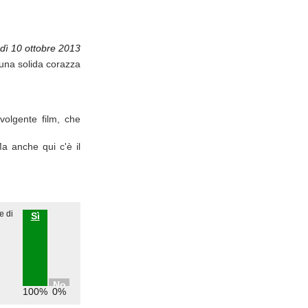
dì 10 ottobre 2013
a una solida corazza
volgente film, che
a anche qui c'è il
e di
Sì
No
100%
0%