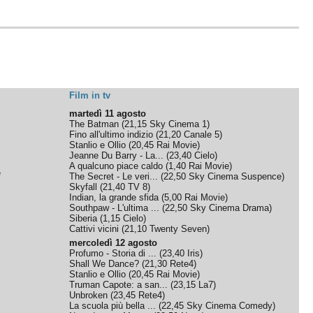
Film in tv
martedì 11 agosto
The Batman
(
21,15
Sky Cinema 1
)
Fino all'ultimo indizio
(
21,20
Canale 5
)
Stanlio e Ollio
(
20,45
Rai Movie
)
Jeanne Du Barry - La...
(
23,40
Cielo
)
A qualcuno piace caldo
(
1,40
Rai Movie
)
e
The Secret - Le veri...
(
22,50
Sky Cinema Suspence
)
Skyfall
(
21,40
TV 8
)
Indian, la grande sfida
(
5,00
Rai Movie
)
Southpaw - L'ultima ...
(
22,50
Sky Cinema Drama
)
Siberia
(
1,15
Cielo
)
Cattivi vicini
(
21,10
Twenty Seven
)
mercoledì 12 agosto
Profumo - Storia di ...
(
23,40
Iris
)
Shall We Dance?
(
21,30
Rete4
)
Stanlio e Ollio
(
20,45
Rai Movie
)
Truman Capote: a san...
(
23,15
La7
)
Unbroken
(
23,45
Rete4
)
La scuola più bella ...
(
22,45
Sky Cinema Comedy
)