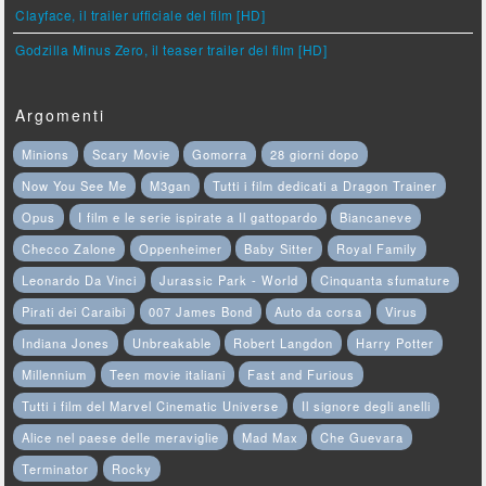
Clayface, il trailer ufficiale del film [HD]
Godzilla Minus Zero, il teaser trailer del film [HD]
Argomenti
Minions
Scary Movie
Gomorra
28 giorni dopo
Now You See Me
M3gan
Tutti i film dedicati a Dragon Trainer
Opus
I film e le serie ispirate a Il gattopardo
Biancaneve
Checco Zalone
Oppenheimer
Baby Sitter
Royal Family
Leonardo Da Vinci
Jurassic Park - World
Cinquanta sfumature
Pirati dei Caraibi
007 James Bond
Auto da corsa
Virus
Indiana Jones
Unbreakable
Robert Langdon
Harry Potter
Millennium
Teen movie italiani
Fast and Furious
Tutti i film del Marvel Cinematic Universe
Il signore degli anelli
Alice nel paese delle meraviglie
Mad Max
Che Guevara
Terminator
Rocky