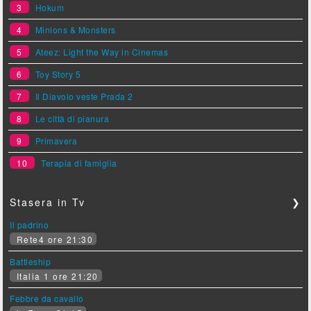
3
Hokum
4
Minions & Monsters
5
Ateez: Light the Way in Cinemas
6
Toy Story 5
7
Il Diavolo veste Prada 2
8
Le città di pianura
9
Primavera
10
Terapia di famiglia
Stasera in Tv
❯
Il padrino
Rete4 ore 21:30
Battleship
Italia 1 ore 21:20
Febbre da cavallo