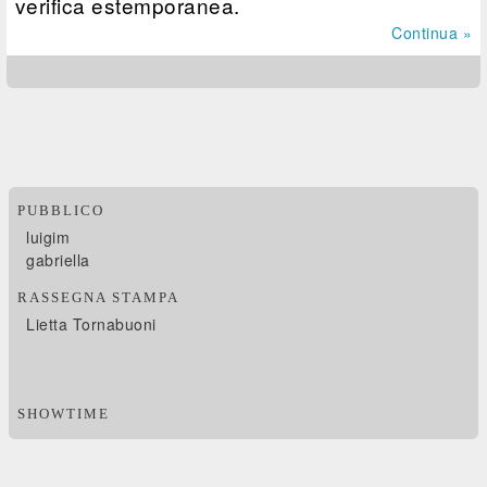
verifica estemporanea.
Continua »
PUBBLICO
luigim
gabriella
RASSEGNA STAMPA
Lietta Tornabuoni
SHOWTIME