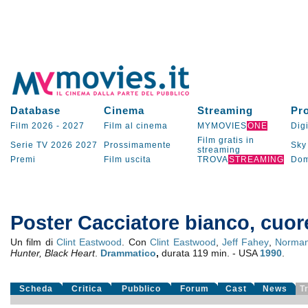
Database
Cinema
Streaming
Pr
Film 2026
-
2027
Film al cinema
MYMOVIES
ONE
Digi
Film gratis in
Serie TV
2026
2027
Prossimamente
Sky
streaming
Premi
Film uscita
TROVA
STREAMING
Dom
Poster Cacciatore bianco, cuor
Un film di
Clint Eastwood
. Con
Clint Eastwood
,
Jeff Fahey
,
Norma
Hunter, Black Heart
.
Drammatico
,
durata 119 min. - USA
1990
.
Scheda
Critica
Pubblico
Forum
Cast
News
T