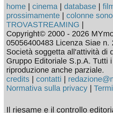
home
|
cinema
|
database
|
fil
prossimamente
|
colonne sono
TROVASTREAMING
|
Copyright© 2000 - 2026 MYmov
05056400483 Licenza Siae n. 
Società soggetta all'attività d
Gruppo Editoriale S.p.A. Tutti i d
riproduzione anche parziale.
credits
|
contatti
|
redazione@m
Normativa sulla privacy
|
Termi
Il riesame e il controllo editor