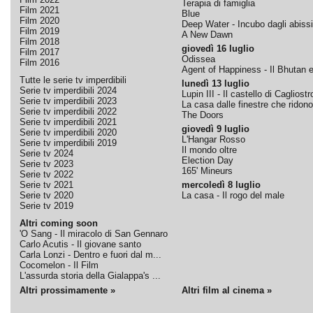
Terapia di famiglia
Film 2021
Blue
Film 2020
Deep Water - Incubo dagli abissi
Film 2019
A New Dawn
Film 2018
giovedì 16 luglio
Film 2017
Odissea
Film 2016
Agent of Happiness - Il Bhutan e 
Tutte le serie tv imperdibili
lunedì 13 luglio
Serie tv imperdibili 2024
Lupin III - Il castello di Cagliostr
Serie tv imperdibili 2023
La casa dalle finestre che ridono
Serie tv imperdibili 2022
The Doors
Serie tv imperdibili 2021
giovedì 9 luglio
Serie tv imperdibili 2020
L'Hangar Rosso
Serie tv imperdibili 2019
Il mondo oltre
Serie tv 2024
Election Day
Serie tv 2023
165' Mineurs
Serie tv 2022
Serie tv 2021
mercoledì 8 luglio
Serie tv 2020
La casa - Il rogo del male
Serie tv 2019
Altri coming soon
'O Sang - Il miracolo di San Gennaro
Carlo Acutis - Il giovane santo
Carla Lonzi - Dentro e fuori dal m...
Cocomelon - Il Film
L'assurda storia della Gialappa's ...
Altri prossimamente »
Altri film al cinema »