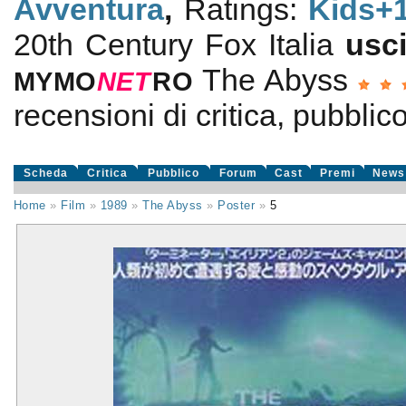
Avventura
,
Ratings:
Kids+
20th Century Fox Italia
usc
The Abyss
MYMO
NE
T
RO
recensioni di critica, pubblico
Scheda
Critica
Pubblico
Forum
Cast
Premi
News
Home
»
Film
»
1989
»
The Abyss
»
Poster
»
5