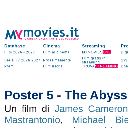
Database
Cinema
Streaming
Pr
Film 2026
-
2027
Film al cinema
MYMOVIES
ONE
Digi
Film gratis in
Serie TV
2026
2027
Prossimamente
Sky
streaming
Premi
Film uscita
TROVA
STREAMING
Dom
Poster 5 - The Abyss
Un film di
James Camero
Mastrantonio
,
Michael Bi