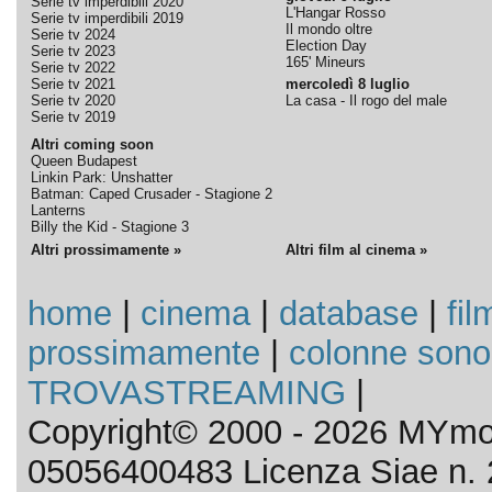
Serie tv imperdibili 2020
L'Hangar Rosso
Serie tv imperdibili 2019
Il mondo oltre
Serie tv 2024
Election Day
Serie tv 2023
165' Mineurs
Serie tv 2022
Serie tv 2021
mercoledì 8 luglio
Serie tv 2020
La casa - Il rogo del male
Serie tv 2019
Altri coming soon
Queen Budapest
Linkin Park: Unshatter
Batman: Caped Crusader - Stagione 2
Lanterns
Billy the Kid - Stagione 3
Altri prossimamente »
Altri film al cinema »
home
|
cinema
|
database
|
fil
prossimamente
|
colonne sono
TROVASTREAMING
|
Copyright© 2000 - 2026 MYmov
05056400483 Licenza Siae n. 