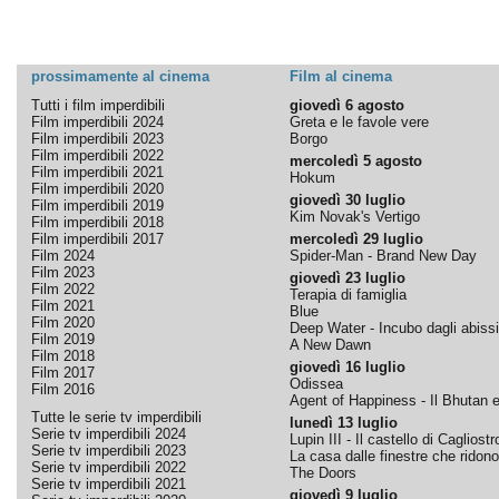
prossimamente al cinema
Film al cinema
Tutti i film imperdibili
giovedì 6 agosto
Film imperdibili 2024
Greta e le favole vere
Film imperdibili 2023
Borgo
Film imperdibili 2022
mercoledì 5 agosto
Film imperdibili 2021
Hokum
Film imperdibili 2020
giovedì 30 luglio
Film imperdibili 2019
Kim Novak's Vertigo
Film imperdibili 2018
Film imperdibili 2017
mercoledì 29 luglio
Film 2024
Spider-Man - Brand New Day
Film 2023
giovedì 23 luglio
Film 2022
Terapia di famiglia
Film 2021
Blue
Film 2020
Deep Water - Incubo dagli abissi
Film 2019
A New Dawn
Film 2018
giovedì 16 luglio
Film 2017
Odissea
Film 2016
Agent of Happiness - Il Bhutan e 
Tutte le serie tv imperdibili
lunedì 13 luglio
Serie tv imperdibili 2024
Lupin III - Il castello di Cagliostr
Serie tv imperdibili 2023
La casa dalle finestre che ridono
Serie tv imperdibili 2022
The Doors
Serie tv imperdibili 2021
giovedì 9 luglio