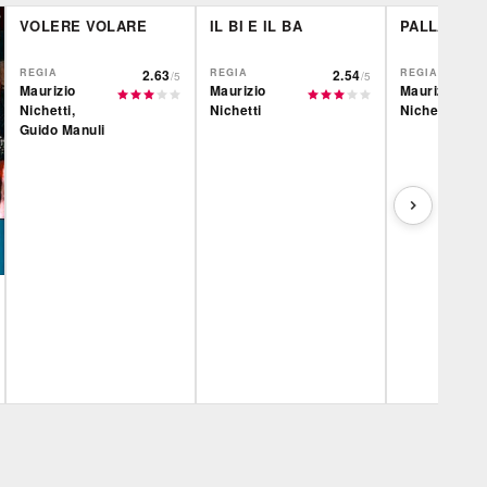
VOLERE VOLARE
IL BI E IL BA
PALLA DI N
REGIA
2.63
REGIA
2.54
REGIA
/5
/5
Maurizio
Maurizio
Maurizio
Nichetti,
Nichetti
Nichetti
Guido Manuli
Film&More
IBS
Film&More
DVD
DVD
IBS
Feltrinelli
IBS
DVD
DVD