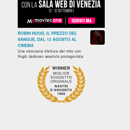
Drammatico
Commedia
Drammatico
Drammat
- Brasile,
- Francia,
- Marocco,
- Francia,
Messico,
2024, 101'
2022, 122'
2023, 102
LA
IL
MON
Paesi Bassi,
GAZZA
CAFTANO
CRIME -
Cile, 2025,
LADRA
BLU
COLPEV
85'
ROBIN HOOD, IL PREZZO DEL
SONO I
IL
SANGUE, DAL 12 AGOSTO AL
SENTIERO
CINEMA
afico -
AZZURRO
Una visionaria rilettura del mito con
ia,
Hugh Jackman assoluto protagonista.
o, 2024,
WINNER
IVINA
MIGLIOR
SOGGETTO
RANCIA
ORIGINALE
RAH
NASTRI
NHARDT
D'ARGENTO
1989
uarda
Guarda
Guarda
Guarda
Guar
ubito
subito
subito
subito
subit