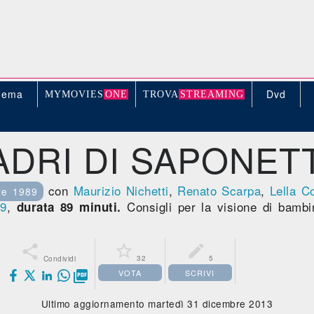
nema
Dvd
MYMOVIE
S
ONE
TROV
A
STREAMING
ADRI DI SAPONET
con
Maurizio Nichetti
,
Renato Scarpa
,
Lella C
re 1989
89
,
Consigli per la visione di bambi
durata 89 minuti.



32
5
Condividi
VOTA
SCRIVI

Ultimo aggiornamento martedì 31 dicembre 2013