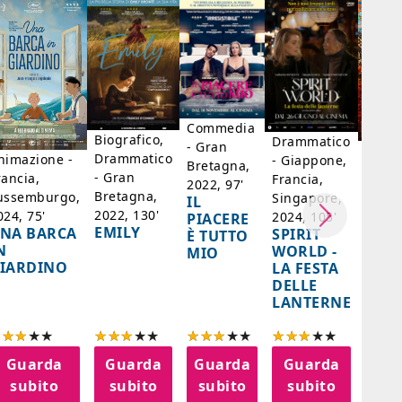
Commedia
Biografico,
Drammatico
- Gran
Biogr
Drammatico
nimazione -
- Giappone,
Bretagna,
Franc
- Gran
rancia,
Francia,
2022, 97'
Belgi
Bretagna,
ussemburgo,
Singapore,
IL
98'
2022, 130'
024, 75'
2024, 105'
PIACERE
LA D
EMILY
NA BARCA
SPIRIT
È TUTTO
DI F
N
WORLD -
MIO
- SA
IARDINO
LA FESTA
BER
DELLE
LANTERNE
Guarda
Guarda
Guarda
Guarda
G
subito
subito
subito
subito
s