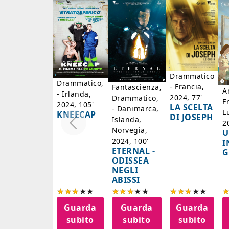
Drammatico
Drammatico,
- Francia,
Fantascienza,
A
- Irlanda,
2024, 77'
Drammatico,
F
2024, 105'
LA SCELTA
- Danimarca,
L
KNEECAP
DI JOSEPH
Islanda,
2
Norvegia,
U
2024, 100'
I
ETERNAL -
G
ODISSEA
NEGLI
ABISSI
Guarda
Guarda
Guarda
subito
subito
subito