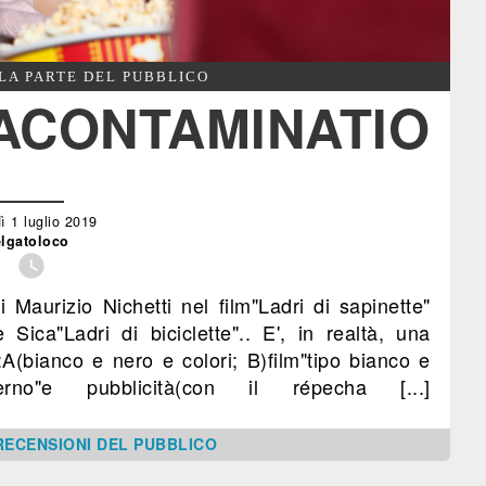
LA PARTE DEL PUBBLICO
LACONTAMINATIO
ì 1 luglio 2019
elgatoloco

Maurizio Nichetti nel film"Ladri di sapinette"
Sica"Ladri di biciclette".. E', in realtà, una
:A(bianco e nero e colori; B)film"tipo bianco e
derno"e pubblicità(con il répecha [...]
RECENSIONI DEL PUBBLICO