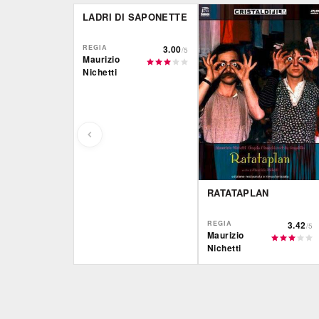
LADRI DI SAPONETTE
REGIA
3.00
/5
Maurizio
Nichetti
RATATAPLAN
REGIA
3.42
/5
Maurizio
Nichetti
Film&More
CG | tv
DVD
DVD
IBS
IBS
DVD
DVD