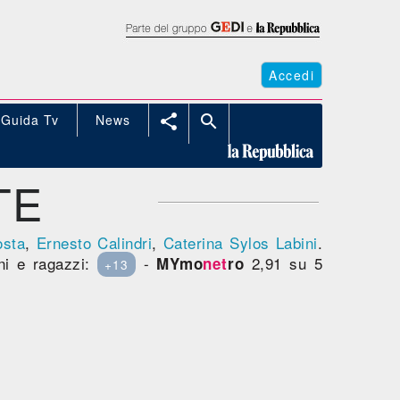
Accedi
Guida Tv
News


TE
osta
,
Ernesto Calindri
,
Caterina Sylos Labini
.
ni e ragazzi:
-
2,91 su 5
MYmo
net
ro
+13