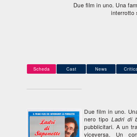
Due film in uno. Una fami
interrotto
Scheda
Cast
News
Critic
Due film in uno. Una
nero tipo
Ladri di b
pubblicitari. A un t
viceversa. Un con