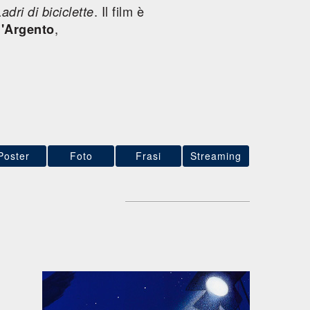
. Il film è
adri di biciclette
,
d'Argento
Poster
Foto
Frasi
Streaming