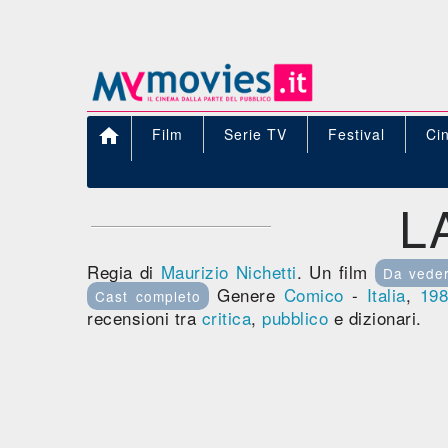

Film
Serie TV
Festival
Ci
L
Regia di
Maurizio Nichetti
. Un film
Da vede
Genere
Comico
-
Italia
,
19
Cast completo
recensioni tra
critica
,
pubblico
e dizionari.