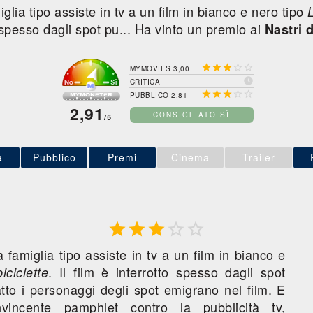
glia tipo assiste in tv a un film in bianco e nero tipo
L
 spesso dagli spot pu... Ha vinto un premio ai
Nastri 





MYMOVIES 3,00

CRITICA





PUBBLICO 2,81
2,91
CONSIGLIATO SÌ
/5
a
Pubblico
Premi
Cinema
Trailer





 famiglia tipo assiste in tv a un film in bianco e
. Il film è interrotto spesso dagli spot
iciclette
ratto i personaggi degli spot emigrano nel film. E
vincente pamphlet contro la pubblicità tv,