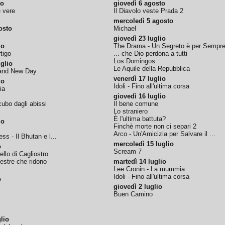
to
giovedì 6 agosto
e vere
Il Diavolo veste Prada 2
mercoledì 5 agosto
osto
Michael
giovedì 23 luglio
io
The Drama - Un Segreto è per Sempr
tigo
... che Dio perdona a tutti
Los Domingos
glio
Le Aquile della Repubblica
rand New Day
venerdì 17 luglio
io
Idoli - Fino all'ultima corsa
ia
giovedì 16 luglio
ubo dagli abissi
Il bene comune
Lo straniero
È l'ultima battuta?
io
Finchè morte non ci separi 2
Arco - Un'Amicizia per Salvare il ...
ss - Il Bhutan e l...
mercoledì 15 luglio
o
Scream 7
tello di Cagliostro
nestre che ridono
martedì 14 luglio
Lee Cronin - La mummia
Idoli - Fino all'ultima corsa
o
giovedì 2 luglio
Buen Camino
lio