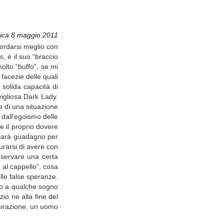
ca 8 maggio 2011
cordarsi meglio con
, è il suo “braccio
olto “buffo”, se mi
facezie delle quali
 solida capacità di
igliosa Dark Lady.
e di una situazione
 dall'egoismo delle
ne il proprio dovere
 sarà guadagno per
curarsi di avere con
onservare una certa
 al cappello”, cosa
lle false speranze.
ro a qualche sogno
io ne alla fine del
mirazione, un uomo