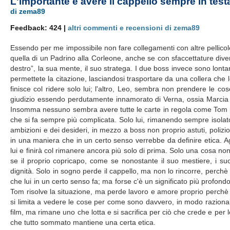
L'importante è avere il cappello sempre in test
di zema89
Feedback: 424 |
altri commenti e recensioni di zema89
Essendo per me impossibile non fare collegamenti con altre pellicol
quella di un Padrino alla Corleone, anche se con sfaccettature dive
destro”, la sua mente, il suo stratega. I due boss invece sono lonta
permettete la citazione, lasciandosi trasportare da una collera che 
finisce col ridere solo lui; l'altro, Leo, sembra non prendere le 
giudizio essendo perdutamente innamorato di Verna, ossia Marcia G
Insomma nessuno sembra avere tutte le carte in regola come Tom per
che si fa sempre più complicata. Solo lui, rimanendo sempre isolato,
ambizioni e dei desideri, in mezzo a boss non proprio astuti, poliziot
in una maniera che in un certo senso verrebbe da definire etica. 
lui e finirà col rimanere ancora più solo di prima. Solo una cosa non 
se il proprio copricapo, come se nonostante il suo mestiere, i suoi
dignità. Solo in sogno perde il cappello, ma non lo rincorre, perchè 
che lui in un certo senso fa; ma forse c'è un significato più profond
Tom risolve la situazione, ma perde lavoro e amore proprio perchè
si limita a vedere le cose per come sono davvero, in modo razional
film, ma rimane uno che lotta e si sacrifica per ciò che crede e 
che tutto sommato mantiene una certa etica.