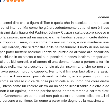
a 2
domeni
e oserei dire che la figura di Tom è quella che in assoluto potrebbe ac
rse, si intende. Ma come ho già precedentemente detto lui non è il boss
nissimi dalla figura del Padrino: Johnny Caspar risulta essere spesso m
lo fa assomigliare ad un maiale, e cimentandosi spesso in certe dubbie 
cose troppo sul serio, quasi come fossero un gioco, e non mantiene una
ay Harden, che si dimostra abile nell'assumere il ruolo di una merav
 poter mettere assieme i pezzi del puzzle ed arrivare alla risoluzion
 chiuso in se stesso e nei suoi pensieri, e senza lasciarsi trasportare
ti e politici corrotti, e all'amore di una donna, riesce a portare a termi
Agisce nella maniera secondo lui più giusta insomma, anche se non ci
avrà perso: il proprio cappello. Per tutto il film non farà altro che assi
 vizi, e il suo esser privo di sentimentalismi, egli si preoccupi di c
come lui stesso ci dice “la cosa più ridicola è un uomo che corre dietro
o, inteso come un correre dietro ad un sogno irrealizzabile o dietro a de
 non è un egoista, proprio perchè senza perdere tempo a correre diet
e. Certamente un uomo così non può essere un uomo felice, ne all'iniz
per le persone a cui tiene. Un uomo a parer mio degno della massima am