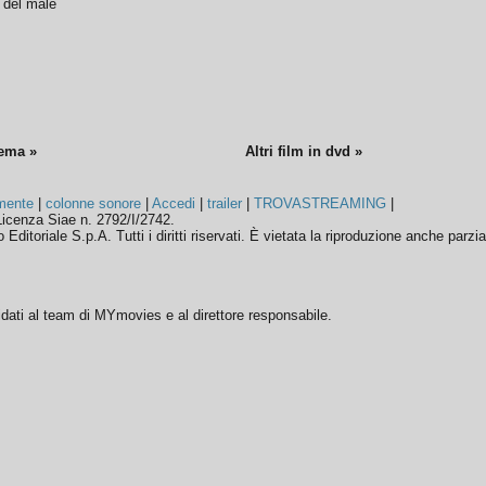
o del male
nema »
Altri film in dvd »
mente
|
colonne sonore
|
Accedi
|
trailer
|
TROVASTREAMING
|
icenza Siae n. 2792/I/2742.
ditoriale S.p.A. Tutti i diritti riservati. È vietata la riproduzione anche parzia
ffidati al team di MYmovies e al direttore responsabile.