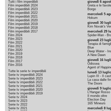
Tutti i film imperdibili
giovedì 6 agos
Film imperdibili 2024
Greta e le favol
Film imperdibili 2023
Borgo
Film imperdibili 2022
mercoledì 5 ag
Film imperdibili 2021
Hokum
Film imperdibili 2020
giovedì 30 lugl
Film imperdibili 2019
Kim Novak's Ver
Film imperdibili 2018
Film imperdibili 2017
mercoledì 29 lu
Film 2024
Spider-Man - B
Film 2023
giovedì 23 lugl
Film 2022
Terapia di famigl
Film 2021
Blue
Film 2020
Deep Water - Inc
Film 2019
A New Dawn
Film 2018
giovedì 16 lugl
Film 2017
Odissea
Film 2016
Agent of Happine
Tutte le serie tv imperdibili
lunedì 13 lugli
Serie tv imperdibili 2024
Lupin III - Il cas
Serie tv imperdibili 2023
La casa dalle fi
Serie tv imperdibili 2022
The Doors
Serie tv imperdibili 2021
giovedì 9 lugli
Serie tv imperdibili 2020
L'Hangar Rosso
Serie tv imperdibili 2019
Il mondo oltre
Serie tv 2024
Election Day
Serie tv 2023
165' Mineurs
Serie tv 2022
Serie tv 2021
mercoledì 8 lug