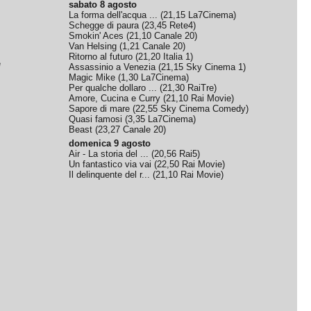
sabato 8 agosto
La forma dell'acqua ...
(
21,15
La7Cinema
)
Schegge di paura
(
23,45
Rete4
)
Smokin' Aces
(
21,10
Canale 20
)
Van Helsing
(
1,21
Canale 20
)
Ritorno al futuro
(
21,20
Italia 1
)
e
Assassinio a Venezia
(
21,15
Sky Cinema 1
)
Magic Mike
(
1,30
La7Cinema
)
Per qualche dollaro ...
(
21,30
RaiTre
)
Amore, Cucina e Curry
(
21,10
Rai Movie
)
Sapore di mare
(
22,55
Sky Cinema Comedy
)
Quasi famosi
(
3,35
La7Cinema
)
Beast
(
23,27
Canale 20
)
domenica 9 agosto
Air - La storia del ...
(
20,56
Rai5
)
Un fantastico via vai
(
22,50
Rai Movie
)
Il delinquente del r...
(
21,10
Rai Movie
)