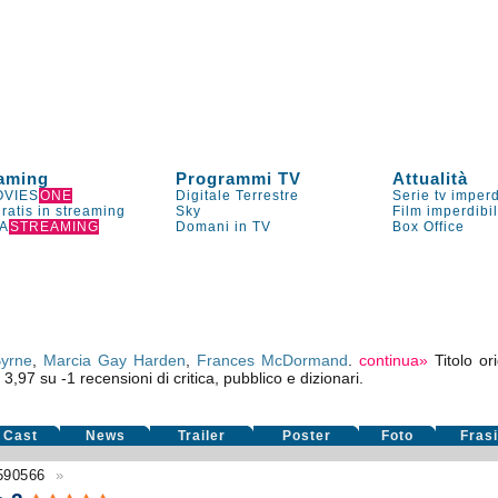
aming
Programmi TV
Attualità
VIES
ONE
Digitale Terrestre
Serie tv imperd
gratis in streaming
Sky
Film imperdibi
A
STREAMING
Domani in TV
Box Office
Byrne
,
Marcia Gay Harden
,
Frances McDormand
.
continua»
Titolo or
:
3,97
su
-1
recensioni di critica, pubblico e dizionari.
Cast
News
Trailer
Poster
Foto
Fras
590566
»