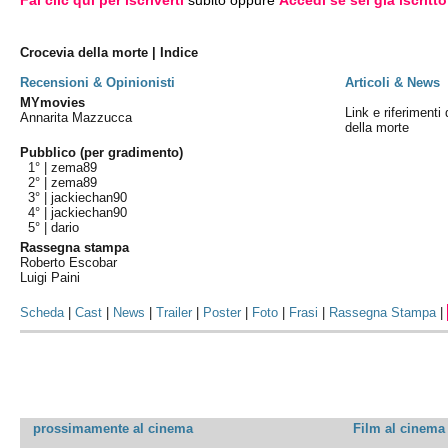
Fai clic qui per iscriverti
subito oppure
Accedi se sei già iscritto
Crocevia della morte | Indice
Recensioni & Opinionisti
Articoli & News
MYmovies
Link e riferimenti 
Annarita Mazzucca
della morte
Pubblico (per gradimento)
1° |
zema89
2° |
zema89
3° |
jackiechan90
4° |
jackiechan90
5° |
dario
Rassegna stampa
Roberto Escobar
Luigi Paini
Scheda
|
Cast
|
News
|
Trailer
|
Poster
|
Foto
|
Frasi
|
Rassegna Stampa
|
prossimamente al cinema
Film al cinema