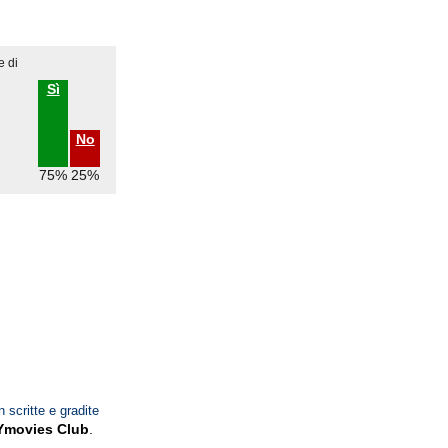
e di
Sì
No
75%
25%
n scritte e gradite
Ymovies Club
.