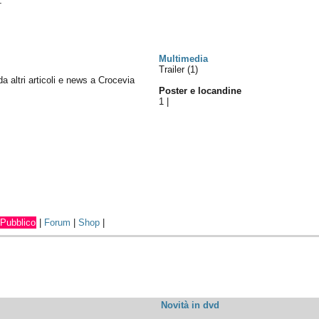
.
Multimedia
Trailer (1)
da altri articoli e news a Crocevia
Poster e locandine
1
|
Pubblico
|
Forum
|
Shop
|
Novità in dvd