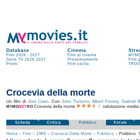
Database
Cinema
Stre
Film 2026
-
2027
Film al cinema
MYMO
Serie TV
2026
2027
Prossimamente
Film 
Premi
Film uscita
TROV
Crocevia della morte
Un film di
Joel Coen
. Con
John Turturro
,
Albert Finney
,
Gabriel 
Crocevia della morte
valutazione media
MYMO
NE
T
RO
Scheda
Critica
Pubblico
Forum
Home
»
Film
»
1989
»
Crocevia Della Morte
»
Pubblico
»
Pubblico