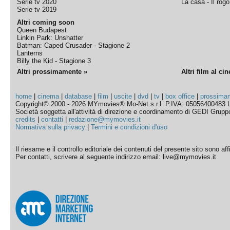
Serie tv 2020
La casa - Il rog
Serie tv 2019
Altri coming soon
Queen Budapest
Linkin Park: Unshatter
Batman: Caped Crusader - Stagione 2
Lanterns
Billy the Kid - Stagione 3
Altri prossimamente »
Altri film al ci
home
|
cinema
|
database
|
film
|
uscite
|
dvd
|
tv
|
box office
|
prossima
Copyright© 2000 - 2026 MYmovies® Mo-Net s.r.l. P.IVA: 05056400483 L
Società soggetta all'attività di direzione e coordinamento di GEDI Gruppo E
credits
|
contatti
|
redazione@mymovies.it
Normativa sulla privacy
|
Termini e condizioni d'uso
Il riesame e il controllo editoriale dei contenuti del presente sito sono a
Per contatti, scrivere al seguente indirizzo email: live@mymovies.it