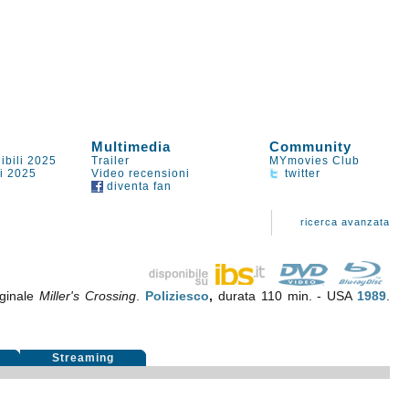
Multimedia
Community
ibili 2025
Trailer
MYmovies Club
li 2025
Video recensioni
twitter
diventa fan
ricerca avanzata
iginale
Miller's Crossing
.
Poliziesco
,
durata 110 min. - USA
1989
.
i
Streaming