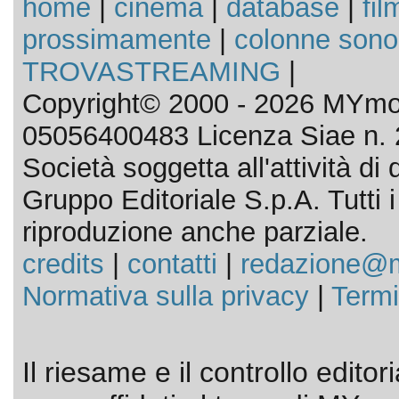
home
|
cinema
|
database
|
fil
prossimamente
|
colonne sono
TROVASTREAMING
|
Copyright© 2000 - 2026 MYmov
05056400483 Licenza Siae n. 
Società soggetta all'attività d
Gruppo Editoriale S.p.A. Tutti i d
riproduzione anche parziale.
credits
|
contatti
|
redazione@m
Normativa sulla privacy
|
Termi
Il riesame e il controllo editor