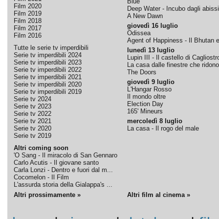
Blue
Film 2020
Deep Water - Incubo dagli abissi
Film 2019
A New Dawn
Film 2018
giovedì 16 luglio
Film 2017
Odissea
Film 2016
Agent of Happiness - Il Bhutan e 
Tutte le serie tv imperdibili
lunedì 13 luglio
Serie tv imperdibili 2024
Lupin III - Il castello di Cagliostr
Serie tv imperdibili 2023
La casa dalle finestre che ridono
Serie tv imperdibili 2022
The Doors
Serie tv imperdibili 2021
giovedì 9 luglio
Serie tv imperdibili 2020
L'Hangar Rosso
Serie tv imperdibili 2019
Il mondo oltre
Serie tv 2024
Election Day
Serie tv 2023
165' Mineurs
Serie tv 2022
Serie tv 2021
mercoledì 8 luglio
Serie tv 2020
La casa - Il rogo del male
Serie tv 2019
Altri coming soon
'O Sang - Il miracolo di San Gennaro
Carlo Acutis - Il giovane santo
Carla Lonzi - Dentro e fuori dal m...
Cocomelon - Il Film
L'assurda storia della Gialappa's ...
Altri prossimamente »
Altri film al cinema »