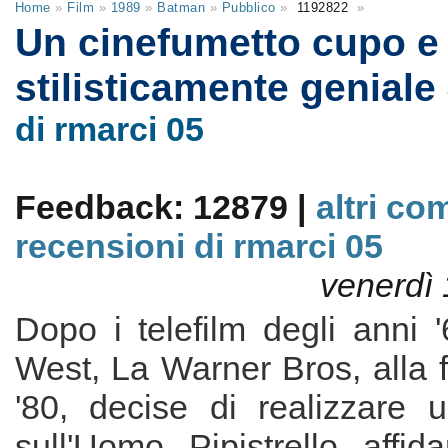
Home
»
Film
»
1989
»
Batman
»
Pubblico
»
1192822
»
Un cinefumetto cupo e
stilisticamente geniale
di rmarci 05
Feedback: 12879 |
altri co
recensioni di rmarci 05
venerdì 
Dopo i telefilm degli anni
West, La Warner Bros, alla f
'80, decise di realizzare 
sull'Uomo Pipistrello affid