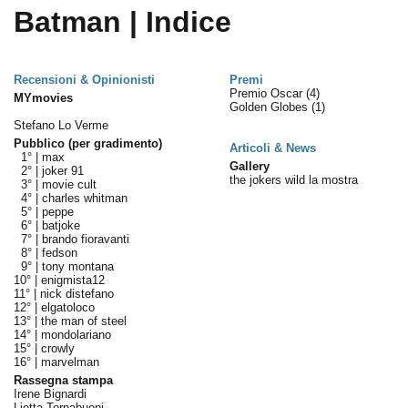
Batman | Indice
Recensioni & Opinionisti
Premi
Premio Oscar
(4)
MYmovies
Golden Globes
(1)
Stefano Lo Verme
Pubblico (per gradimento)
Articoli & News
1° |
max
Gallery
2° |
joker 91
the jokers wild la mostra
3° |
movie cult
4° |
charles whitman
5° |
peppe
6° |
batjoke
7° |
brando fioravanti
8° |
fedson
9° |
tony montana
10° |
enigmista12
11° |
nick distefano
12° |
elgatoloco
13° |
the man of steel
14° |
mondolariano
15° |
crowly
16° |
marvelman
Rassegna stampa
Irene Bignardi
Lietta Tornabuoni