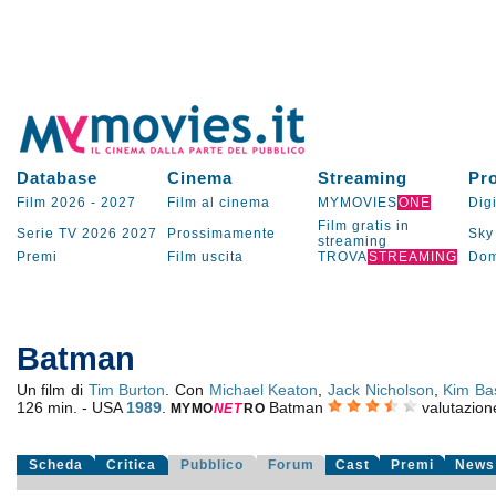
Database
Cinema
Streaming
Pr
Film 2026
-
2027
Film al cinema
MYMOVIES
ONE
Digi
Film gratis in
Serie TV
2026
2027
Prossimamente
Sky
streaming
Premi
Film uscita
TROVA
STREAMING
Dom
Batman
Un film di
Tim Burton
. Con
Michael Keaton
,
Jack Nicholson
,
Kim Ba
126 min. - USA
1989
.
Batman
valutazio
MYMO
NE
T
RO
Scheda
Critica
Pubblico
Forum
Cast
Premi
News