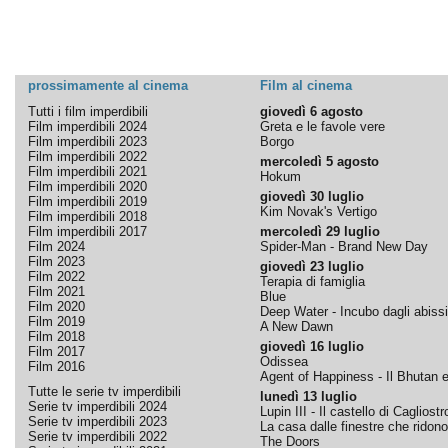
prossimamente al cinema
Film al cinema
Tutti i film imperdibili
giovedì 6 agosto
Film imperdibili 2024
Greta e le favole vere
Film imperdibili 2023
Borgo
Film imperdibili 2022
mercoledì 5 agosto
Film imperdibili 2021
Hokum
Film imperdibili 2020
giovedì 30 luglio
Film imperdibili 2019
Kim Novak's Vertigo
Film imperdibili 2018
Film imperdibili 2017
mercoledì 29 luglio
Film 2024
Spider-Man - Brand New Day
Film 2023
giovedì 23 luglio
Film 2022
Terapia di famiglia
Film 2021
Blue
Film 2020
Deep Water - Incubo dagli abissi
Film 2019
A New Dawn
Film 2018
giovedì 16 luglio
Film 2017
Odissea
Film 2016
Agent of Happiness - Il Bhutan e 
Tutte le serie tv imperdibili
lunedì 13 luglio
Serie tv imperdibili 2024
Lupin III - Il castello di Cagliostr
Serie tv imperdibili 2023
La casa dalle finestre che ridono
Serie tv imperdibili 2022
The Doors