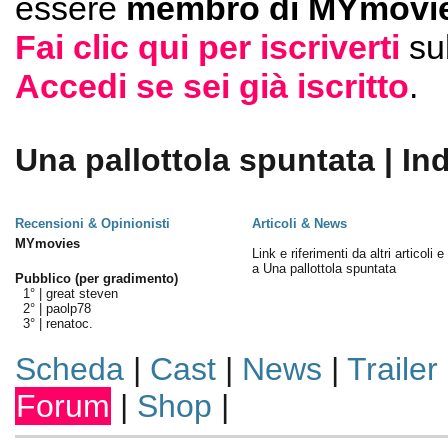
essere
membro di MYmovie
Fai clic qui per iscriverti
su
Accedi se sei già iscritto
.
Una pallottola spuntata | In
Recensioni & Opinionisti
Articoli & News
MYmovies
Link e riferimenti da altri articoli 
a Una pallottola spuntata
Pubblico (per gradimento)
1° |
great steven
2° |
paolp78
3° |
renatoc.
Scheda
|
Cast
|
News
|
Trailer
Forum
|
Shop
|