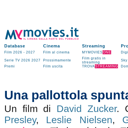
Database
Cinema
Streaming
Pr
Film 2026
-
2027
Film al cinema
MYMOVIES
ONE
Digi
Film gratis in
Serie TV
2026
2027
Prossimamente
Sky
streaming
Premi
Film uscita
TROVA
STREAMING
Dom
Una pallottola spunt
Un film di
David Zucker
.
Presley
,
Leslie Nielsen
,
G