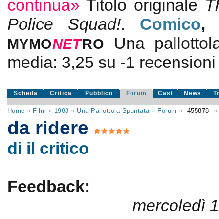
continua»
Titolo originale
T
Police Squad!
.
Comico
Una pallottol
MYMO
NE
T
RO
media:
3,25
su
-1
recensioni d
Scheda
Critica
Pubblico
Forum
Cast
News
T
Home
»
Film
»
1988
»
Una Pallottola Spuntata
»
Forum
»
455878
»
da ridere
di il critico
Feedback:
mercoledì 