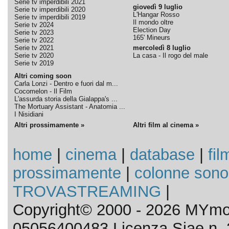
Serie tv imperdibili 2021
giovedì 9 luglio
Serie tv imperdibili 2020
L'Hangar Rosso
Serie tv imperdibili 2019
Il mondo oltre
Serie tv 2024
Election Day
Serie tv 2023
165' Mineurs
Serie tv 2022
Serie tv 2021
mercoledì 8 luglio
Serie tv 2020
La casa - Il rogo del male
Serie tv 2019
Altri coming soon
Carla Lonzi - Dentro e fuori dal m...
Cocomelon - Il Film
L'assurda storia della Gialappa's ...
The Mortuary Assistant - Anatomia ...
I Nisidiani
Altri prossimamente »
Altri film al cinema »
home
|
cinema
|
database
|
fil
prossimamente
|
colonne sono
TROVASTREAMING
|
Copyright© 2000 - 2026 MYmov
05056400483 Licenza Siae n. 