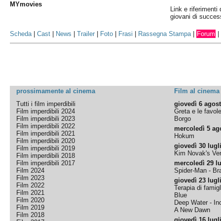
MYmovies
Link e riferimenti 
giovani di succe
Scheda
|
Cast
|
News
|
Trailer
|
Foto
|
Frasi
|
Rassegna Stampa
|
Forum
prossimamente al cinema
Film al cinema
Tutti i film imperdibili
giovedì 6 agos
Film imperdibili 2024
Greta e le favol
Film imperdibili 2023
Borgo
Film imperdibili 2022
mercoledì 5 ag
Film imperdibili 2021
Hokum
Film imperdibili 2020
giovedì 30 lugl
Film imperdibili 2019
Kim Novak's Ver
Film imperdibili 2018
Film imperdibili 2017
mercoledì 29 lu
Film 2024
Spider-Man - B
Film 2023
giovedì 23 lugl
Film 2022
Terapia di famigl
Film 2021
Blue
Film 2020
Deep Water - Inc
Film 2019
A New Dawn
Film 2018
giovedì 16 lugl