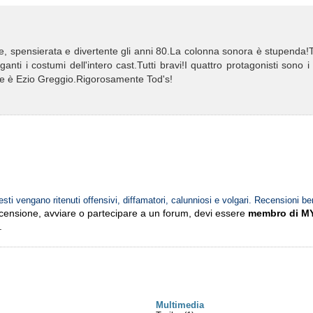
e, spensierata e divertente gli anni 80.La colonna sonora è stupenda!
ti i costumi dell'intero cast.Tutti bravi!I quattro protagonisti sono i
uppie è Ezio Greggio.Rigorosamente Tod's!
esti vengano ritenuti offensivi, diffamatori, calunniosi e volgari. Recensioni be
ecensione, avviare o partecipare a un forum, devi essere
membro di M
.
Multimedia