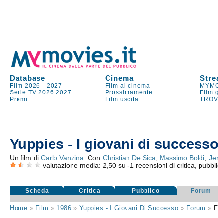
Database
Cinema
Stre
Film 2026
-
2027
Film al cinema
MYMO
Serie TV
2026
2027
Prossimamente
Film 
Premi
Film uscita
TROV
Yuppies - I giovani di success
Un film di
Carlo Vanzina
. Con
Christian De Sica
,
Massimo Boldi
,
Je
valutazione media:
2,50
su
-1
recensioni di critica, pubbli
Scheda
Critica
Pubblico
Forum
Home
»
Film
»
1986
»
Yuppies - I Giovani Di Successo
»
Forum
»
F