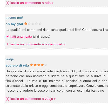
[+] lascia un commento a ada »
povero me!
oh my god
La qualità dei commenti rispecchia quella del film! Che tristezza l'itag
[+] fatti una risata
(di dr. gonzo)
[+] lascia un commento a povero me! »
vudja
scorcio di vita
Un grande film con vizi e virtu degli anni 80 , film su cui si pote
persone che non riscivano a ridere ne a questi film ne a drive in.
film d'essei . La vita e' un insieme di passioni e emozioni e no
stroncato dalla critica e oggi considerato capolavoro Grazie vanzina
riescono e vedere le cose e i particolari con gli occhi da bambino
[+] lascia un commento a vudja »