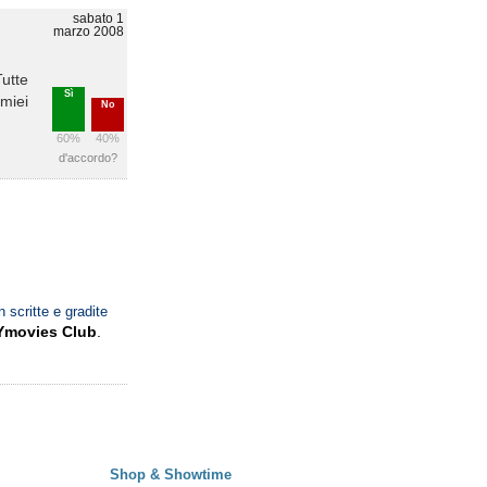
sabato 1
marzo 2008
Tutte
Sì
 miei
No
60%
40%
d'accordo?
n scritte e gradite
Ymovies Club
.
Shop & Showtime