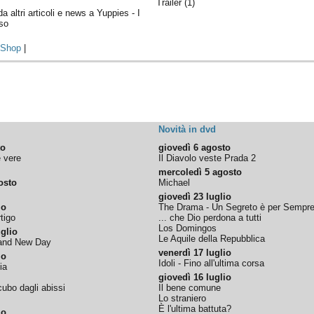
Trailer (1)
da altri articoli e news a Yuppies - I
sso
|
Shop
|
Novità in dvd
to
giovedì 6 agosto
e vere
Il Diavolo veste Prada 2
mercoledì 5 agosto
osto
Michael
giovedì 23 luglio
io
The Drama - Un Segreto è per Sempr
tigo
... che Dio perdona a tutti
Los Domingos
glio
Le Aquile della Repubblica
rand New Day
venerdì 17 luglio
io
Idoli - Fino all'ultima corsa
ia
giovedì 16 luglio
ubo dagli abissi
Il bene comune
Lo straniero
È l'ultima battuta?
io