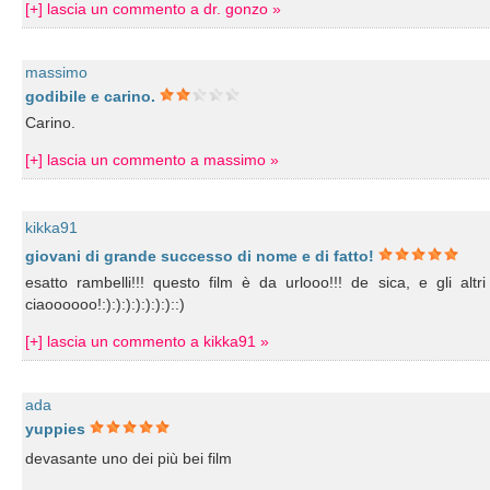
[+] lascia un commento a dr. gonzo »
massimo
godibile e carino.
Carino.
[+] lascia un commento a massimo »
kikka91
giovani di grande successo di nome e di fatto!
esatto rambelli!!! questo film è da urlooo!!! de sica, e gli alt
ciaoooooo!:):):):):):):)::)
[+] lascia un commento a kikka91 »
ada
yuppies
devasante uno dei più bei film