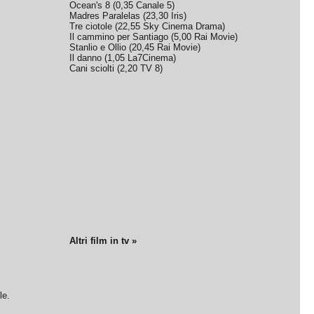
Ocean's 8
(
0,35
Canale 5
)
Madres Paralelas
(
23,30
Iris
)
Tre ciotole
(
22,55
Sky Cinema Drama
)
Il cammino per Santiago
(
5,00
Rai Movie
)
Stanlio e Ollio
(
20,45
Rai Movie
)
Il danno
(
1,05
La7Cinema
)
Cani sciolti
(
2,20
TV 8
)
Altri film in tv »
le.