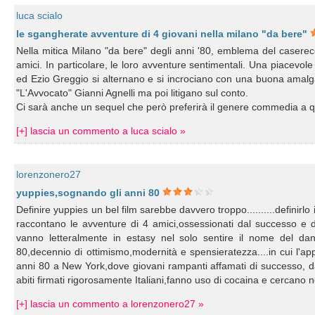
luca scialo
le sgangherate avventure di 4 giovani nella milano "da bere"
Nella mitica Milano "da bere" degli anni '80, emblema del caserecci
amici. In particolare, le loro avventure sentimentali. Una piacevo
ed Ezio Greggio si alternano e si incrociano con una buona amal
"L'Avvocato" Gianni Agnelli ma poi litigano sul conto.
Ci sarà anche un sequel che però preferirà il genere commedia a q
[+] lascia un commento a luca scialo »
lorenzonero27
yuppies,sognando gli anni 80
Definire yuppies un bel film sarebbe davvero troppo..........definirlo
raccontano le avventure di 4 amici,ossessionati dal successo e d
vanno letteralmente in estasy nel solo sentire il nome del dandy
80,decennio di ottimismo,modernità e spensieratezza....in cui l'ap
anni 80 a New York,dove giovani rampanti affamati di successo, d
abiti firmati rigorosamente Italiani,fanno uso di cocaina e cercano 
[+] lascia un commento a lorenzonero27 »