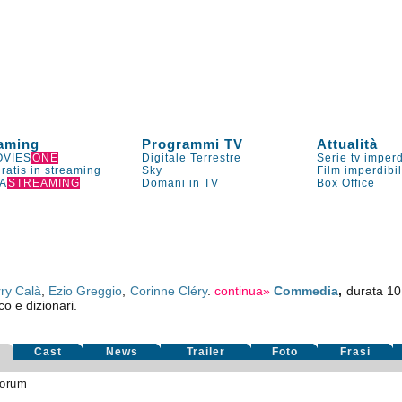
aming
Programmi TV
Attualità
VIES
ONE
Digitale Terrestre
Serie tv imperd
gratis in streaming
Sky
Film imperdibi
A
STREAMING
Domani in TV
Box Office
o
rry Calà
,
Ezio Greggio
,
Corinne Cléry
.
continua»
Commedia
,
durata 101
co e dizionari.
Cast
News
Trailer
Foto
Frasi
orum