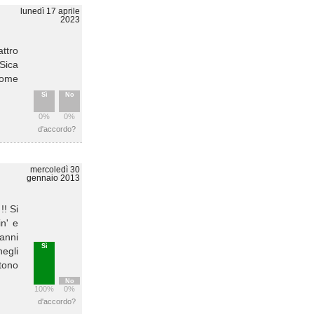
lunedì 17 aprile
2023
attro
 Sica
come
Sì
No
0%
0%
d'accordo?
mercoledì 30
gennaio 2013
!! Si
n' e
anni
Sì
negli
tono
No
100%
0%
d'accordo?