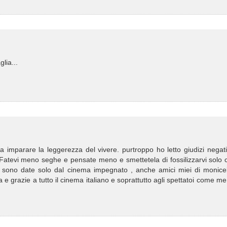
lia...
va imparare la leggerezza del vivere. purtroppo ho letto giudizi negati
 Fatevi meno seghe e pensate meno e smettetela di fossilizzarvi solo 
n sono date solo dal cinema impegnato , anche amici miei di monicell
 e grazie a tutto il cinema italiano e soprattutto agli spettatoi come m