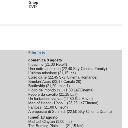
Shop
DVD
Film in tv
domenica 9 agosto
Il padrino
(
21,30
Rete4
)
Una notte al museo
(
22,40
Sky Cinema Family
)
L'ultima missione
(
21,15
Iris
)
Corro da te
(
22,45
Sky Cinema Romance
)
Smokin' Aces
(
23,17
Canale 20
)
e
Battleship
(
21,20
Italia 1
)
Il giro del mondo in...
(
1,50
La7Cinema
)
Febbre da cavallo
(
21,15
La7
)
Un fantastico via vai
(
22,50
Rai Movie
)
Men of Honor - L'ono...
(
23,25
La7Cinema
)
Fantozzi
(
21,00
Cine34
)
A proposito di Schmidt
(
22,50
Sky Cinema Drama
)
lunedì 10 agosto
Michael Clayton
(
1,00
Iris
)
The Burning Plain - ...
(
21,15
Iris
)