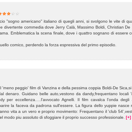
o "sogno americano" italiano di quegli anni, si svolgono le vite di qu
le e divertente commedia dove Jerry Calà, Massimo Boldi, Christian De
gama. Emblematica la scena finale, dove i quattro sognano di essere 
uello comico, perdendo la forza espressiva del primo episodio.
 il 'meno peggio' film di Vanzina e della pessima coppia Boldi-De Sica,si 
al denaro. Guidano belle auto,vestono da dandy,frequentano locali 'i
 per eccellenza.....l'avvocato Agnelli. Il film cavalca l'onda degli 
parire la faceva da padrona sull'essere. La figura dello yuppie nasce 
anno vita a un vero e proprio movimento: Frequentano il 'club 54',ves
nel modo piu assoluto di sfoggiare il proprio successo professionale.
[+]