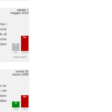
sabato 1
maggio 2010
che i
toria
do di
No
torie
olori
Sì
0%
100%
d'accordo?
lunedì 30
marzo 2009
(c.so
e nel
stare
No
lato
Sì
25%
75%