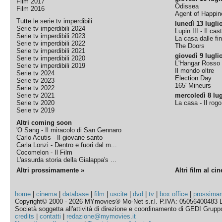
Film 2017
Odissea
Film 2016
Agent of Happine
Tutte le serie tv imperdibili
lunedì 13 lugli
Serie tv imperdibili 2024
Lupin III - Il cas
Serie tv imperdibili 2023
La casa dalle fi
Serie tv imperdibili 2022
The Doors
Serie tv imperdibili 2021
giovedì 9 lugli
Serie tv imperdibili 2020
L'Hangar Rosso
Serie tv imperdibili 2019
Il mondo oltre
Serie tv 2024
Election Day
Serie tv 2023
165' Mineurs
Serie tv 2022
Serie tv 2021
mercoledì 8 lug
Serie tv 2020
La casa - Il rog
Serie tv 2019
Altri coming soon
'O Sang - Il miracolo di San Gennaro
Carlo Acutis - Il giovane santo
Carla Lonzi - Dentro e fuori dal m...
Cocomelon - Il Film
L'assurda storia della Gialappa's ...
Altri prossimamente »
Altri film al ci
home
|
cinema
|
database
|
film
|
uscite
|
dvd
|
tv
|
box office
|
prossima
Copyright© 2000 - 2026 MYmovies® Mo-Net s.r.l. P.IVA: 05056400483 L
Società soggetta all'attività di direzione e coordinamento di GEDI Gruppo E
credits
|
contatti
|
redazione@mymovies.it