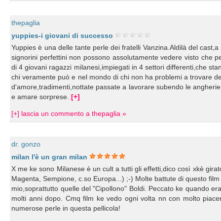
thepaglia
yuppies-i giovani di successo
Yuppies è una delle tante perle dei fratelli Vanzina.Aldilà del cast,
signorini perfettini non possono assolutamente vedere visto che per
di 4 giovani ragazzi milanesi,impiegati in 4 settori differenti,che 
chi veramente può e nel mondo di chi non ha problemi a trovare del
d'amore,tradimenti,nottate passate a lavorare subendo le angherie d
e amare sorprese.
[+]
[+] lascia un commento a thepaglia »
dr. gonzo
milan l'è un gran milan
X me ke sono Milanese è un cult a tutti gli effetti,dico così xkè gi
Magenta, Sempione, c.so Europa...) ;-) Molte battute di questo fil
mio,soprattutto quelle del "Cipollono" Boldi. Peccato ke quando er
molti anni dopo. Cmq film ke vedo ogni volta nn con molto piace
numerose perle in questa pellicola!