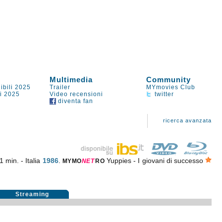
Multimedia
Community
ibili 2025
Trailer
MYmovies Club
li 2025
Video recensioni
twitter
diventa fan
ricerca avanzata
 min. - Italia
1986
.
Yuppies - I giovani di successo
MYMO
NE
T
RO
Streaming