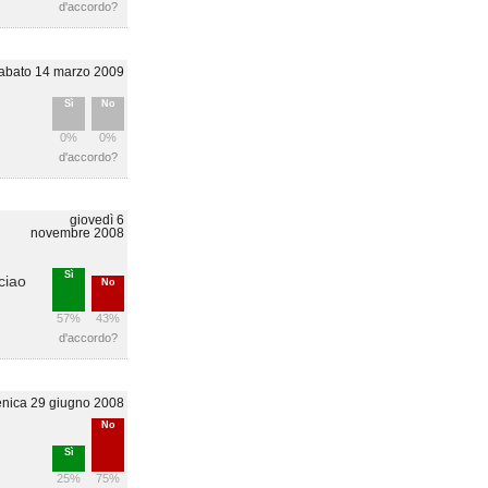
d'accordo?
abato 14 marzo 2009
Sì
No
0%
0%
d'accordo?
giovedì 6
novembre 2008
Sì
ciao
No
57%
43%
d'accordo?
nica 29 giugno 2008
No
Sì
25%
75%