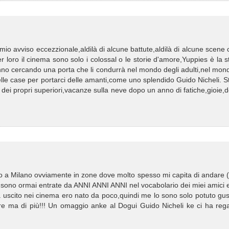
a mio avviso eccezzionale,aldilà di alcune battute,aldilà di alcune scene 
 loro il cinema sono solo i colossal o le storie d'amore,Yuppies è la s
stanno cercando una porta che li condurrà nel mondo degli adulti,nel mon
le case per portarci delle amanti,come uno splendido Guido Nicheli. S
ei propri superiori,vacanze sulla neve dopo un anno di fatiche,gioie,d
rato a Milano ovviamente in zone dove molto spesso mi capita di andare 
m sono ormai entrate da ANNI ANNI ANNI nel vocabolario dei miei amici 
a uscito nei cinema ero nato da poco,quindi me lo sono solo potuto gu
re ma di più!!! Un omaggio anke al Dogui Guido Nicheli ke ci ha rega