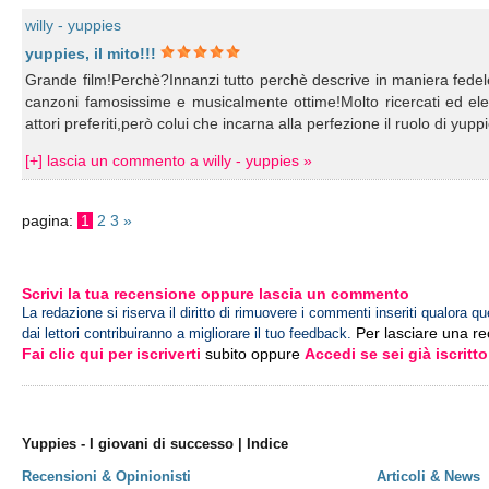
willy - yuppies
yuppies, il mito!!!
Grande film!Perchè?Innanzi tutto perchè descrive in maniera fedel
canzoni famosissime e musicalmente ottime!Molto ricercati ed elegan
attori preferiti,però colui che incarna alla perfezione il ruolo di y
[+] lascia un commento a willy - yuppies »
pagina:
1
2
3
»
Scrivi la tua recensione oppure lascia un commento
La redazione si riserva il diritto di rimuovere i commenti inseriti qualora qu
Per lasciare una r
dai lettori contribuiranno a migliorare il tuo feedback.
Fai clic qui per iscriverti
subito oppure
Accedi se sei già iscritto
Yuppies - I giovani di successo | Indice
Recensioni & Opinionisti
Articoli & News