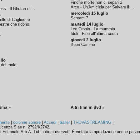
Finchè morte non ci separi 2
Arco - Un'Amicizia per Salvare il ...
ss - Il Bhutan e l...
mercoledì 15 luglio
o
Scream 7
tello di Cagliostro
nestre che ridono
martedì 14 luglio
Lee Cronin - La mummia
Idoli - Fino all'ultima corsa
o
giovedì 2 luglio
Buen Camino
lio
o del male
nema »
Altri film in dvd »
mente
|
colonne sonore
|
Accedi
|
trailer
|
TROVASTREAMING
|
icenza Siae n. 2792/I/2742.
ditoriale S.p.A. Tutti i diritti riservati. È vietata la riproduzione anche parzia