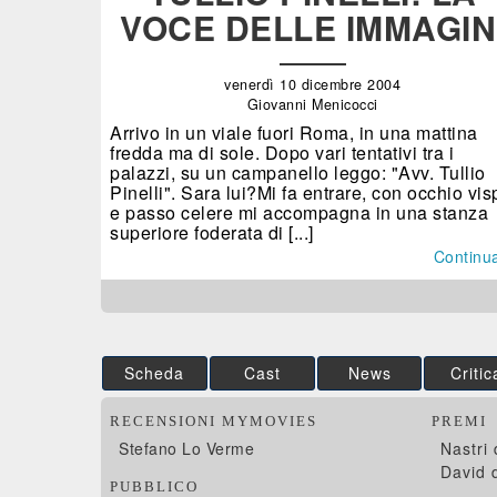
VOCE DELLE IMMAGIN
venerdì 10 dicembre 2004
Giovanni Menicocci
Arrivo in un viale fuori Roma, in una mattina
fredda ma di sole. Dopo vari tentativi tra i
palazzi, su un campanello leggo: "Avv. Tullio
Pinelli". Sara lui?Mi fa entrare, con occhio vis
e passo celere mi accompagna in una stanza
superiore foderata di [...]
Continu
Scheda
Cast
News
Critic
RECENSIONI MYMOVIES
PREMI
Stefano Lo Verme
Nastri
David 
PUBBLICO