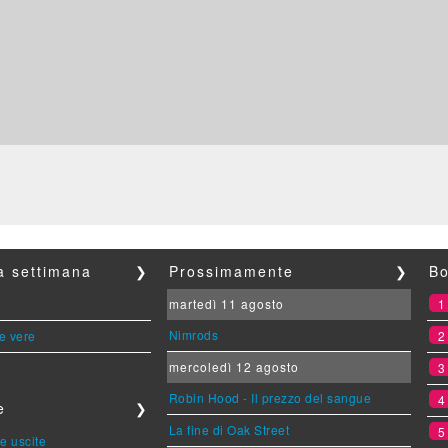
la settimana
❯
Prossimamente
❯
Bo
martedì 11 agosto
Nimrods
le vere
mercoledì 12 agosto
Robin Hood - Il prezzo del sangue
e
❯
La fine di Oak Street
e uscite