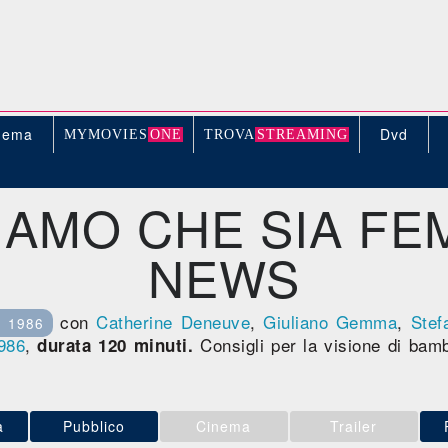
nema
Dvd
MYMOVIE
S
ONE
TROV
A
STREAMING
IAMO CHE SIA FE
NEWS
con
Catherine Deneuve
,
Giuliano Gemma
,
Stef
e 1986
986
,
Consigli per la visione di bam
durata 120 minuti.
a
Pubblico
Cinema
Trailer