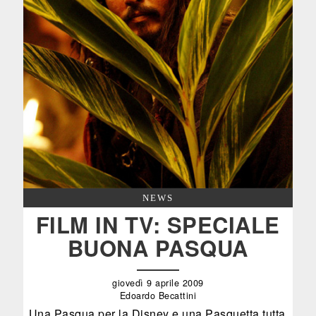
NEWS
FILM IN TV: SPECIALE
BUONA PASQUA
giovedì 9 aprile 2009
Edoardo Becattini
Una Pasqua per la Disney e una Pasquetta tutta