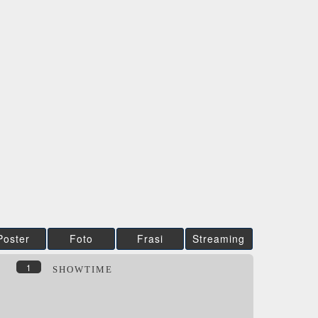
Poster
Foto
Frasi
Streaming
1
SHOWTIME