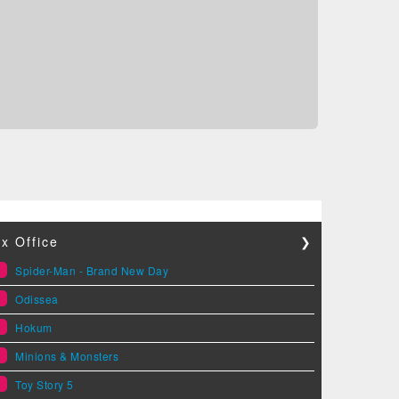
x Office
❯
1
Spider-Man - Brand New Day
2
Odissea
3
Hokum
4
Minions & Monsters
5
Toy Story 5