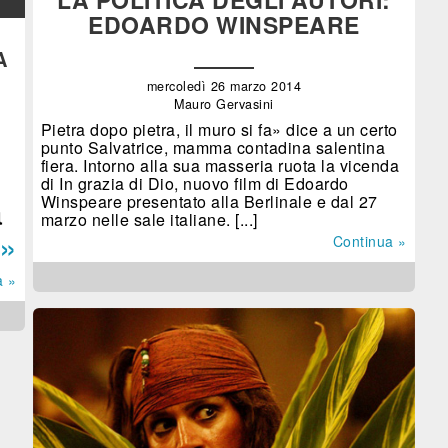
EDOARDO WINSPEARE
A
mercoledì 26 marzo 2014
Mauro Gervasini
Pietra dopo pietra, il muro si fa» dice a un certo
punto Salvatrice, mamma contadina salentina
fiera. Intorno alla sua masseria ruota la vicenda
di In grazia di Dio, nuovo film di Edoardo
a
Winspeare presentato alla Berlinale e dal 27
marzo nelle sale italiane. [...]
 »
Continua »
a »