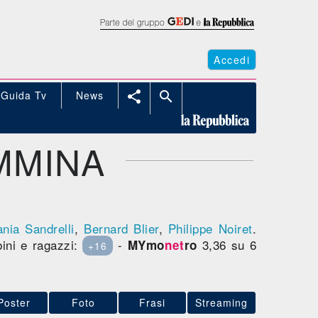
Accedi
Guida Tv
News


MMINA
ania Sandrelli
,
Bernard Blier
,
Philippe Noiret
.
bini e ragazzi:
-
3,36 su 6
MYmo
net
ro
+16
Poster
Foto
Frasi
Streaming