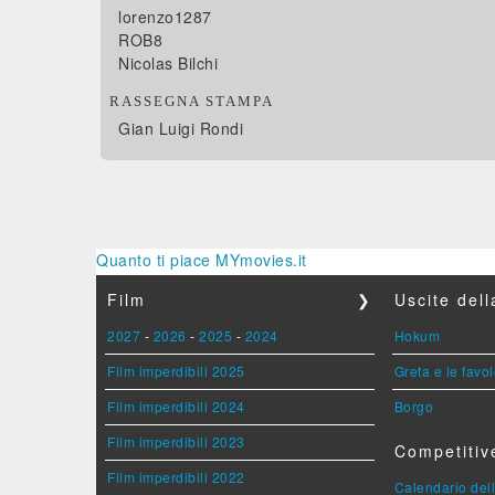
lorenzo1287
ROB8
Nicolas Bilchi
RASSEGNA STAMPA
Gian Luigi Rondi
Quanto ti piace MYmovies.it
Film
❯
Uscite del
2027
-
2026
-
2025
-
2024
Hokum
Film imperdibili 2025
Greta e le favo
Film imperdibili 2024
Borgo
Film imperdibili 2023
Competitiv
Film imperdibili 2022
Calendario dell