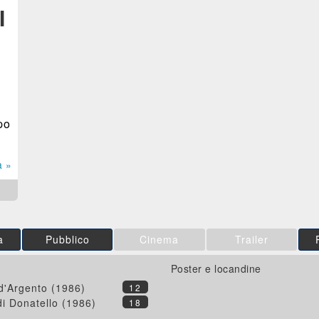
I
po
a »
a
Pubblico
Cinema
Trailer
Poster e locandine
 d'Argento (1986)
12
di Donatello (1986)
18