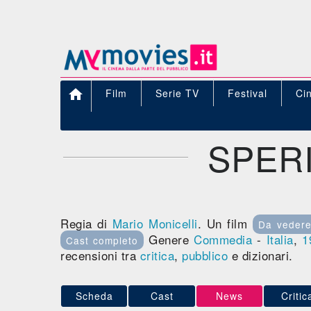

Film
Serie TV
Festival
Ci
SPER
Regia di
Mario Monicelli
. Un film
Da veder
Genere
Commedia
-
Italia
,
1
Cast completo
recensioni tra
critica
,
pubblico
e dizionari.
Scheda
Cast
News
Critic