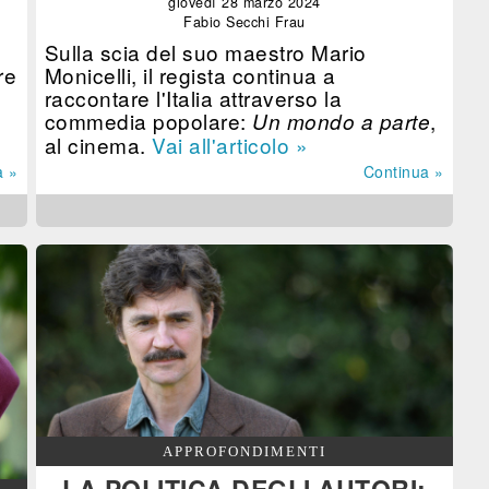
giovedì 28 marzo 2024
Fabio Secchi Frau
Sulla scia del suo maestro Mario
re
Monicelli, il regista continua a
raccontare l'Italia attraverso la
commedia popolare:
,
Un mondo a parte
al cinema.
Vai all'articolo »
a »
Continua »
APPROFONDIMENTI
LA POLITICA DEGLI AUTORI: