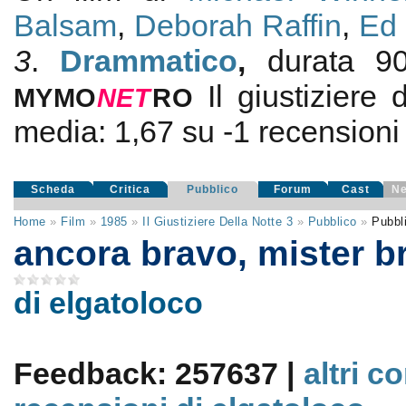
Balsam
,
Deborah Raffin
,
Ed 
3
.
Drammatico
,
durata 
Il giustiziere 
MYMO
NE
T
RO
media:
1,67
su
-1
recensioni d
Scheda
Critica
Pubblico
Forum
Cast
N
Home
»
Film
»
1985
»
Il Giustiziere Della Notte 3
»
Pubblico
»
Pubbl
ancora bravo, mister 
di elgatoloco
Feedback: 257637 |
altri c