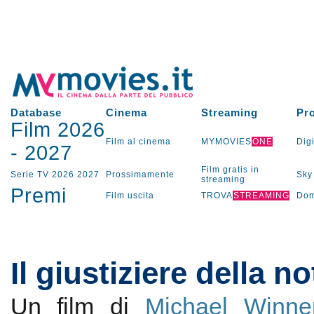
Database
Cinema
Streaming
Pr
Film 2026
Film al cinema
MYMOVIES
ONE
Digi
-
2027
Film gratis in
Serie TV
2026
2027
Prossimamente
Sky
streaming
Premi
Film uscita
TROVA
STREAMING
Dom
Il giustiziere della no
Un film di
Michael Winne