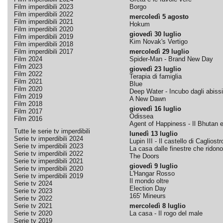
Film imperdibili 2023
Borgo
Film imperdibili 2022
mercoledì 5 agosto
Film imperdibili 2021
Hokum
Film imperdibili 2020
giovedì 30 luglio
Film imperdibili 2019
Kim Novak's Vertigo
Film imperdibili 2018
Film imperdibili 2017
mercoledì 29 luglio
Film 2024
Spider-Man - Brand New Day
Film 2023
giovedì 23 luglio
Film 2022
Terapia di famiglia
Film 2021
Blue
Film 2020
Deep Water - Incubo dagli abissi
Film 2019
A New Dawn
Film 2018
giovedì 16 luglio
Film 2017
Odissea
Film 2016
Agent of Happiness - Il Bhutan e 
Tutte le serie tv imperdibili
lunedì 13 luglio
Serie tv imperdibili 2024
Lupin III - Il castello di Cagliostr
Serie tv imperdibili 2023
La casa dalle finestre che ridono
Serie tv imperdibili 2022
The Doors
Serie tv imperdibili 2021
giovedì 9 luglio
Serie tv imperdibili 2020
L'Hangar Rosso
Serie tv imperdibili 2019
Il mondo oltre
Serie tv 2024
Election Day
Serie tv 2023
165' Mineurs
Serie tv 2022
Serie tv 2021
mercoledì 8 luglio
Serie tv 2020
La casa - Il rogo del male
Serie tv 2019