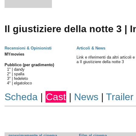
Il giustiziere della notte 3 | 
Recensioni & Opinionisti
Articoli & News
MYmovies
Link e riferimenti da altri articoli 
a Il giustiziere della notte 3
Pubblico (per gradimento)
1° |
dandy
2° |
spalla
3° |
fedeleto
4° |
elgatoloco
Scheda
|
Cast
|
News
|
Trailer
prossimamente al cinema
Film al cinema