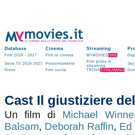
Database
Cinema
Streaming
Pr
Film 2026
-
2027
Film al cinema
MYMOVIES
ONE
Digi
Film gratis in
Serie TV
2026
2027
Prossimamente
Sky
streaming
Premi
Film uscita
TROVA
STREAMING
Dom
Cast Il giustiziere de
Un film di
Michael Winne
Balsam
,
Deborah Raffin
,
Ed 