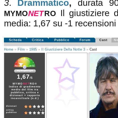
3
.
Drammatico
,
durata 
Il giustiziere 
MYMO
NE
T
RO
media:
1,67
su
-1
recensioni d
Scheda
Critica
Pubblico
Forum
Cast
N
Home
»
Film
»
1985
»
Il Giustiziere Della Notte 3
»
Cast
1,67
/5
MYMO
NET
RO®
Indice di gradimento
medio del film tra
pubblico, critica e
dizionari + rapporto
incassi/sale (n.d.)
dizionari
critica
n.d.
pubblico