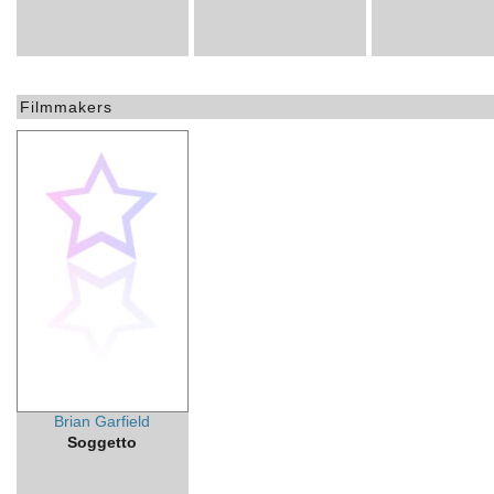
Filmmakers
Brian Garfield
Soggetto