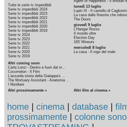
Agent of Happiness - Il Bhutan e 
Tutte le serie tv imperdibili
lunedì 13 luglio
Serie tv imperdibili 2024
Lupin III - Il castello di Cagliostr
Serie tv imperdibili 2023
La casa dalle finestre che ridono
Serie tv imperdibili 2022
The Doors
Serie tv imperdibili 2021
giovedì 9 luglio
Serie tv imperdibili 2020
L'Hangar Rosso
Serie tv imperdibili 2019
Il mondo oltre
Serie tv 2024
Election Day
Serie tv 2023
165' Mineurs
Serie tv 2022
Serie tv 2021
mercoledì 8 luglio
Serie tv 2020
La casa - Il rogo del male
Serie tv 2019
Altri coming soon
Carla Lonzi - Dentro e fuori dal m...
Cocomelon - Il Film
L'assurda storia della Gialappa's ...
The Mortuary Assistant - Anatomia ...
I Nisidiani
Altri prossimamente »
Altri film al cinema »
home
|
cinema
|
database
|
fil
prossimamente
|
colonne sono