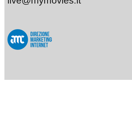
live@mymovies.it