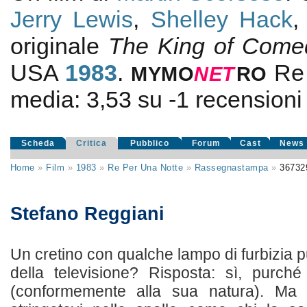
Jerry Lewis
,
Shelley Hack
originale
The King of Come
USA
1983
.
Re
MYMO
NE
T
RO
media:
3,53
su
-1
recensioni d
Scheda
Critica
Pubblico
Forum
Cast
News
Home
»
Film
»
1983
»
Re Per Una Notte
»
Rassegnastampa
»
36732
Stefano Reggiani
Un cretino con qualche lampo di furbizia 
della televisione? Risposta: sì, purché
(conformemente alla sua natura). Ma 