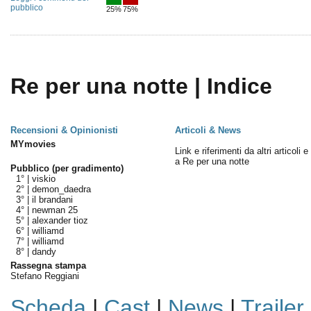
pubblico
25%
75%
Re per una notte | Indice
Recensioni & Opinionisti
Articoli & News
MYmovies
Link e riferimenti da altri articoli 
a Re per una notte
Pubblico (per gradimento)
1° |
viskio
2° |
demon_daedra
3° |
il brandani
4° |
newman 25
5° |
alexander tioz
6° |
williamd
7° |
williamd
8° |
dandy
Rassegna stampa
Stefano Reggiani
Scheda
|
Cast
|
News
|
Trailer