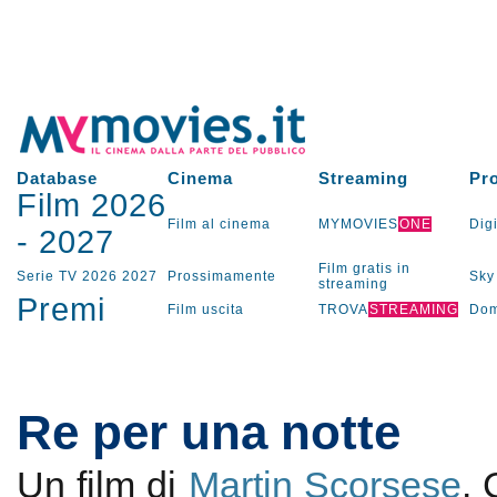
Database
Cinema
Streaming
Pr
Film 2026
Film al cinema
MYMOVIES
ONE
Digi
-
2027
Film gratis in
Serie TV
2026
2027
Prossimamente
Sky
streaming
Premi
Film uscita
TROVA
STREAMING
Dom
Re per una notte
Un film di
Martin Scorsese
.