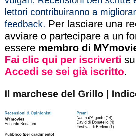
volgari. Recensioni ben scritte 
lettori contribuiranno a migliorar
Per lasciare una r
feedback.
avviare o partecipare a un f
essere
membro di MYmovie
Fai clic qui per iscriverti
su
Accedi se sei già iscritto
.
Il marchese del Grillo | Indic
Recensioni & Opinionisti
Premi
Nastri d'Argento
(14)
MYmovies
David di Donatello
(4)
Edoardo Becattini
Festival di Berlino
(1)
Pubblico (per gradimento)