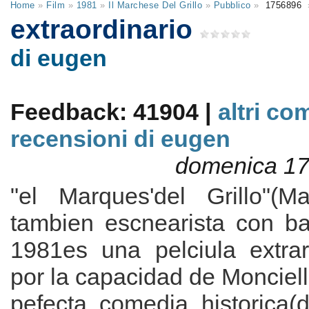
Home
»
Film
»
1981
»
Il Marchese Del Grillo
»
Pubblico
»
1756896
extraordinario
di eugen
Feedback: 41904 |
altri co
recensioni di eugen
domenica 17
"el Marques'del Grillo"(Ma
tambien escnearista con bas
1981es una pelciula extrar
por la capacidad de Monciell
pefecta comedia historica(