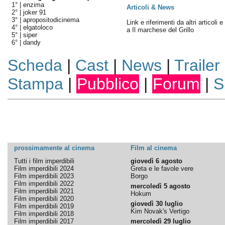
1° |
enzima
Articoli & News
2° |
joker 91
3° |
apropositodicinema
Link e riferimenti da altri articoli 
4° |
elgatoloco
a Il marchese del Grillo
5° |
siper
6° |
dandy
Scheda
|
Cast
|
News
|
Trailer
Stampa
|
Pubblico
|
Forum
|
S
prossimamente al cinema
Film al cinema
Tutti i film imperdibili
giovedì 6 agosto
Film imperdibili 2024
Greta e le favole vere
Film imperdibili 2023
Borgo
Film imperdibili 2022
mercoledì 5 agosto
Film imperdibili 2021
Hokum
Film imperdibili 2020
giovedì 30 luglio
Film imperdibili 2019
Kim Novak's Vertigo
Film imperdibili 2018
Film imperdibili 2017
mercoledì 29 luglio