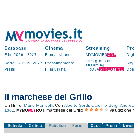
Database
Cinema
Streaming
Pr
Film 2026
-
2027
Film al cinema
MYMOVIES
ONE
Digi
Film gratis in
Serie TV
2026
2027
Prossimamente
Sky
streaming
Premi
Film uscita
TROVA
STREAMING
Dom
Il marchese del Grillo
Un film di
Mario Monicelli
. Con
Alberto Sordi
,
Caroline Berg
,
Andrea
1981
.
Il marchese del Grillo
valutazione
MYMO
NE
T
RO
Scheda
Critica
Pubblico
Forum
Cast
Premi
News