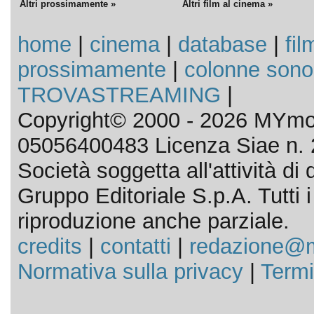
Altri prossimamente »
Altri film al cinema »
home
|
cinema
|
database
|
fil
prossimamente
|
colonne sono
TROVASTREAMING
|
Copyright© 2000 - 2026 MYmov
05056400483 Licenza Siae n. 
Società soggetta all'attività d
Gruppo Editoriale S.p.A. Tutti i d
riproduzione anche parziale.
credits
|
contatti
|
redazione@m
Normativa sulla privacy
|
Termi