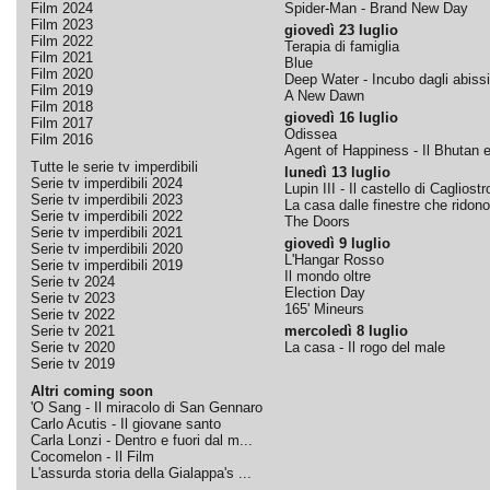
Film 2024
Spider-Man - Brand New Day
Film 2023
giovedì 23 luglio
Film 2022
Terapia di famiglia
Film 2021
Blue
Film 2020
Deep Water - Incubo dagli abissi
Film 2019
A New Dawn
Film 2018
giovedì 16 luglio
Film 2017
Odissea
Film 2016
Agent of Happiness - Il Bhutan e 
Tutte le serie tv imperdibili
lunedì 13 luglio
Serie tv imperdibili 2024
Lupin III - Il castello di Cagliostr
Serie tv imperdibili 2023
La casa dalle finestre che ridono
Serie tv imperdibili 2022
The Doors
Serie tv imperdibili 2021
giovedì 9 luglio
Serie tv imperdibili 2020
L'Hangar Rosso
Serie tv imperdibili 2019
Il mondo oltre
Serie tv 2024
Election Day
Serie tv 2023
165' Mineurs
Serie tv 2022
Serie tv 2021
mercoledì 8 luglio
Serie tv 2020
La casa - Il rogo del male
Serie tv 2019
Altri coming soon
'O Sang - Il miracolo di San Gennaro
Carlo Acutis - Il giovane santo
Carla Lonzi - Dentro e fuori dal m...
Cocomelon - Il Film
L'assurda storia della Gialappa's ...