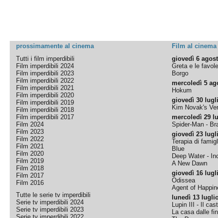
prossimamente al cinema
Film al cinema
Tutti i film imperdibili
giovedì 6 agos
Film imperdibili 2024
Greta e le favol
Film imperdibili 2023
Borgo
Film imperdibili 2022
mercoledì 5 ag
Film imperdibili 2021
Hokum
Film imperdibili 2020
giovedì 30 lugl
Film imperdibili 2019
Kim Novak's Ver
Film imperdibili 2018
Film imperdibili 2017
mercoledì 29 lu
Film 2024
Spider-Man - B
Film 2023
giovedì 23 lugl
Film 2022
Terapia di famigl
Film 2021
Blue
Film 2020
Deep Water - Inc
Film 2019
A New Dawn
Film 2018
giovedì 16 lugl
Film 2017
Odissea
Film 2016
Agent of Happine
Tutte le serie tv imperdibili
lunedì 13 lugli
Serie tv imperdibili 2024
Lupin III - Il cas
Serie tv imperdibili 2023
La casa dalle fi
Serie tv imperdibili 2022