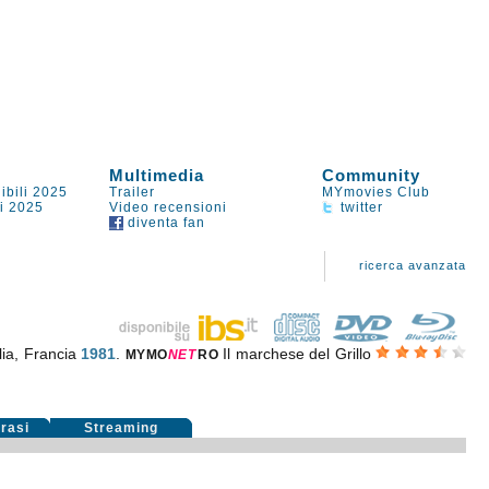
Multimedia
Community
ibili 2025
Trailer
MYmovies Club
li 2025
Video recensioni
twitter
diventa fan
ricerca avanzata
lia, Francia
1981
.
Il marchese del Grillo
MYMO
NE
T
RO
rasi
Streaming