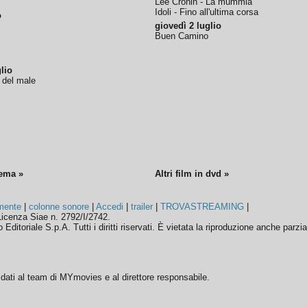
Lee Cronin - La mummia
Idoli - Fino all'ultima corsa
o
giovedì 2 luglio
Buen Camino
lio
o del male
nema »
Altri film in dvd »
mente
|
colonne sonore
|
Accedi
|
trailer
|
TROVASTREAMING
|
icenza Siae n. 2792/I/2742.
ditoriale S.p.A. Tutti i diritti riservati. È vietata la riproduzione anche parzia
ffidati al team di MYmovies e al direttore responsabile.