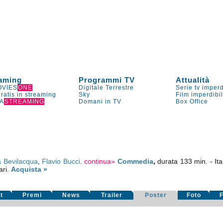
aming
Programmi TV
Attualità
VIES
ONE
Digitale Terrestre
Serie tv imperd
gratis in streaming
Sky
Film imperdibi
A
STREAMING
Domani in TV
Box Office
 Bevilacqua
,
Flavio Bucci
.
continua»
Commedia
,
durata 133 min. - Ita
ari.
Acquista »
t
Premi
News
Trailer
Poster
Foto
F