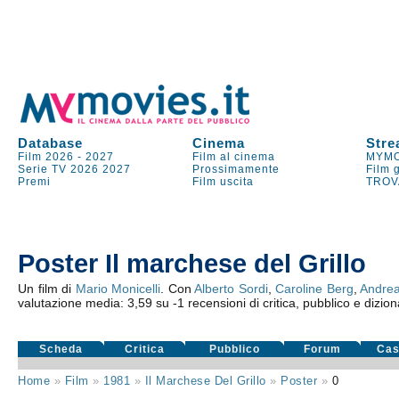
Database
Cinema
Stre
Film 2026
-
2027
Film al cinema
MYMO
Serie TV
2026
2027
Prossimamente
Film 
Premi
Film uscita
TROV
Poster Il marchese del Grillo
Un film di
Mario Monicelli
. Con
Alberto Sordi
,
Caroline Berg
,
Andrea
valutazione media:
3,59
su
-1
recensioni di critica, pubblico e dizion
Scheda
Critica
Pubblico
Forum
Cas
Home
»
Film
»
1981
»
Il Marchese Del Grillo
»
Poster
»
0