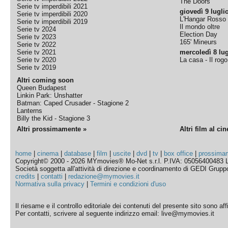
The Doors
Serie tv imperdibili 2021
giovedì 9 lugli
Serie tv imperdibili 2020
L'Hangar Rosso
Serie tv imperdibili 2019
Il mondo oltre
Serie tv 2024
Election Day
Serie tv 2023
165' Mineurs
Serie tv 2022
Serie tv 2021
mercoledì 8 lug
Serie tv 2020
La casa - Il rog
Serie tv 2019
Altri coming soon
Queen Budapest
Linkin Park: Unshatter
Batman: Caped Crusader - Stagione 2
Lanterns
Billy the Kid - Stagione 3
Altri prossimamente »
Altri film al ci
home
|
cinema
|
database
|
film
|
uscite
|
dvd
|
tv
|
box office
|
prossima
Copyright© 2000 - 2026 MYmovies® Mo-Net s.r.l. P.IVA: 05056400483 L
Società soggetta all'attività di direzione e coordinamento di GEDI Gruppo E
credits
|
contatti
|
redazione@mymovies.it
Normativa sulla privacy
|
Termini e condizioni d'uso
Il riesame e il controllo editoriale dei contenuti del presente sito sono a
Per contatti, scrivere al seguente indirizzo email: live@mymovies.it