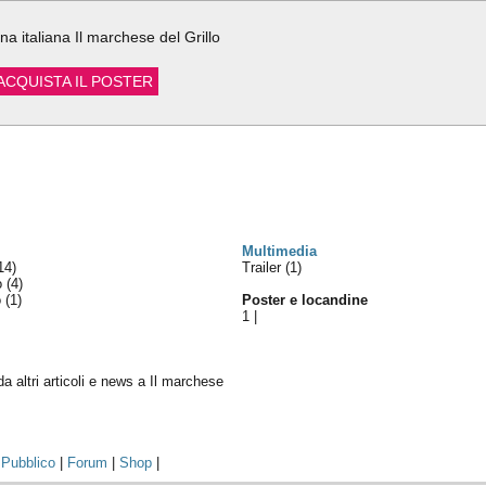
ACQUISTA IL POSTER
Multimedia
14)
Trailer (1)
lo
(4)
o
(1)
Poster e locandine
1
|
 da altri articoli e news a Il marchese
|
Pubblico
|
Forum
|
Shop
|