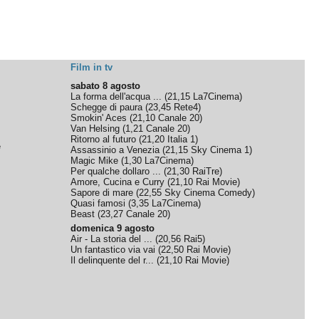
Film in tv
sabato 8 agosto
La forma dell'acqua ...
(
21,15
La7Cinema
)
Schegge di paura
(
23,45
Rete4
)
Smokin' Aces
(
21,10
Canale 20
)
Van Helsing
(
1,21
Canale 20
)
Ritorno al futuro
(
21,20
Italia 1
)
e
Assassinio a Venezia
(
21,15
Sky Cinema 1
)
Magic Mike
(
1,30
La7Cinema
)
Per qualche dollaro ...
(
21,30
RaiTre
)
Amore, Cucina e Curry
(
21,10
Rai Movie
)
Sapore di mare
(
22,55
Sky Cinema Comedy
)
Quasi famosi
(
3,35
La7Cinema
)
Beast
(
23,27
Canale 20
)
domenica 9 agosto
Air - La storia del ...
(
20,56
Rai5
)
Un fantastico via vai
(
22,50
Rai Movie
)
Il delinquente del r...
(
21,10
Rai Movie
)