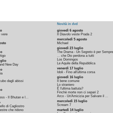
Novità in dvd
to
giovedì 6 agosto
e vere
Il Diavolo veste Prada 2
mercoledì 5 agosto
osto
Michael
giovedì 23 luglio
io
The Drama - Un Segreto è per Sempr
tigo
... che Dio perdona a tutti
Los Domingos
glio
Le Aquile della Repubblica
rand New Day
venerdì 17 luglio
io
Idoli - Fino all'ultima corsa
ia
giovedì 16 luglio
ubo dagli abissi
Il bene comune
Lo straniero
È l'ultima battuta?
io
Finchè morte non ci separi 2
Arco - Un'Amicizia per Salvare il ...
ss - Il Bhutan e l...
mercoledì 15 luglio
o
Scream 7
tello di Cagliostro
nestre che ridono
martedì 14 luglio