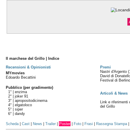
Il marchese del Grillo | Indice
Recensioni & Opinionisti
Premi
Nastri d'Argento
(
MYmovies
David di Donatel
Edoardo Becattini
Festival di Berlin
Pubblico (per gradimento)
1° |
enzima
Articoli & News
2° |
joker 91
3° |
apropositodicinema
Link e riferimenti
4° |
elgatoloco
del Grillo
5° |
siper
6° |
dandy
Scheda
|
Cast
|
News
|
Trailer
|
Poster
|
Foto
|
Frasi
|
Rassegna Stampa