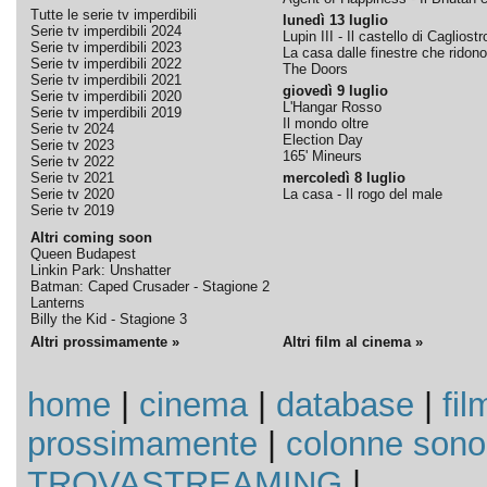
Tutte le serie tv imperdibili
lunedì 13 luglio
Serie tv imperdibili 2024
Lupin III - Il castello di Cagliostr
Serie tv imperdibili 2023
La casa dalle finestre che ridono
Serie tv imperdibili 2022
The Doors
Serie tv imperdibili 2021
giovedì 9 luglio
Serie tv imperdibili 2020
L'Hangar Rosso
Serie tv imperdibili 2019
Il mondo oltre
Serie tv 2024
Election Day
Serie tv 2023
165' Mineurs
Serie tv 2022
Serie tv 2021
mercoledì 8 luglio
Serie tv 2020
La casa - Il rogo del male
Serie tv 2019
Altri coming soon
Queen Budapest
Linkin Park: Unshatter
Batman: Caped Crusader - Stagione 2
Lanterns
Billy the Kid - Stagione 3
Altri prossimamente »
Altri film al cinema »
home
|
cinema
|
database
|
fil
prossimamente
|
colonne sono
TROVASTREAMING
|