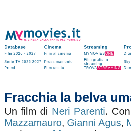
Database
Cinema
Streaming
Pr
Film 2026
-
2027
Film al cinema
MYMOVIES
ONE
Digi
Film gratis in
Serie TV
2026
2027
Prossimamente
Sky
streaming
Premi
Film uscita
TROVA
STREAMING
Dom
Fracchia la belva u
Un film di
Neri Parenti
. Co
Mazzamauro
,
Gianni Agus
,