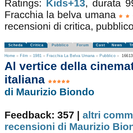
Ratings:
Kids+13
, durata 9
Fracchia la belva umana
recensioni di critica, pubblic
Scheda
Critica
Pubblico
Forum
Cast
News
T
Home
»
Film
»
1981
»
Fracchia La Belva Umana
»
Pubblico
»
1661
Al vertice della cinema
italiana
di Maurizio Biondo
Feedback: 357 |
altri comm
recensioni di Maurizio Bio