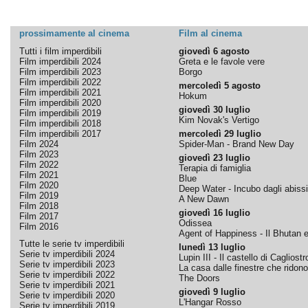
prossimamente al cinema
Film al cinema
Tutti i film imperdibili
giovedì 6 agosto
Film imperdibili 2024
Greta e le favole vere
Film imperdibili 2023
Borgo
Film imperdibili 2022
mercoledì 5 agosto
Film imperdibili 2021
Hokum
Film imperdibili 2020
giovedì 30 luglio
Film imperdibili 2019
Kim Novak's Vertigo
Film imperdibili 2018
Film imperdibili 2017
mercoledì 29 luglio
Film 2024
Spider-Man - Brand New Day
Film 2023
giovedì 23 luglio
Film 2022
Terapia di famiglia
Film 2021
Blue
Film 2020
Deep Water - Incubo dagli abissi
Film 2019
A New Dawn
Film 2018
giovedì 16 luglio
Film 2017
Odissea
Film 2016
Agent of Happiness - Il Bhutan e 
Tutte le serie tv imperdibili
lunedì 13 luglio
Serie tv imperdibili 2024
Lupin III - Il castello di Cagliostr
Serie tv imperdibili 2023
La casa dalle finestre che ridono
Serie tv imperdibili 2022
The Doors
Serie tv imperdibili 2021
giovedì 9 luglio
Serie tv imperdibili 2020
L'Hangar Rosso
Serie tv imperdibili 2019