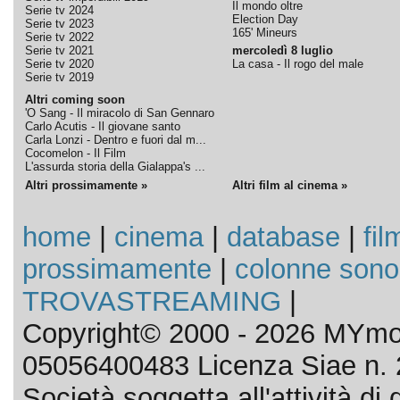
Il mondo oltre
Serie tv 2024
Election Day
Serie tv 2023
165' Mineurs
Serie tv 2022
Serie tv 2021
mercoledì 8 luglio
Serie tv 2020
La casa - Il rogo del male
Serie tv 2019
Altri coming soon
'O Sang - Il miracolo di San Gennaro
Carlo Acutis - Il giovane santo
Carla Lonzi - Dentro e fuori dal m...
Cocomelon - Il Film
L'assurda storia della Gialappa's ...
Altri prossimamente »
Altri film al cinema »
home
|
cinema
|
database
|
fil
prossimamente
|
colonne sono
TROVASTREAMING
|
Copyright© 2000 - 2026 MYmov
05056400483 Licenza Siae n. 
Società soggetta all'attività d