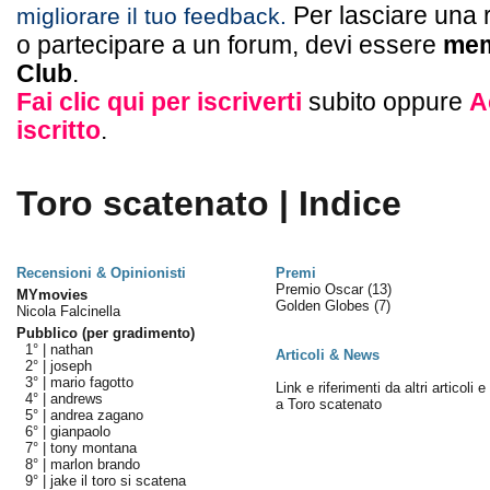
Per lasciare una 
migliorare il tuo feedback.
o partecipare a un forum, devi essere
mem
Club
.
Fai clic qui per iscriverti
subito oppure
A
iscritto
.
Toro scatenato | Indice
Recensioni & Opinionisti
Premi
Premio Oscar
(13)
MYmovies
Golden Globes
(7)
Nicola Falcinella
Pubblico (per gradimento)
1° |
nathan
Articoli & News
2° |
joseph
3° |
mario fagotto
Link e riferimenti da altri articoli 
4° |
andrews
a Toro scatenato
5° |
andrea zagano
6° |
gianpaolo
7° |
tony montana
8° |
marlon brando
9° |
jake il toro si scatena