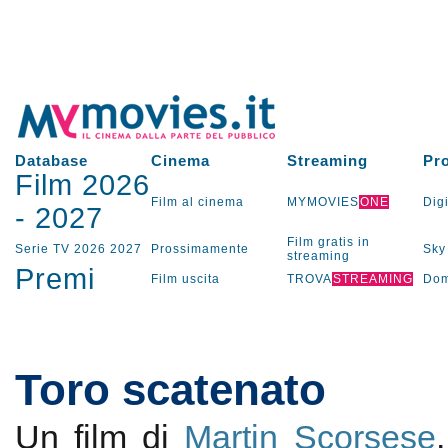
Database
Cinema
Streaming
Pr
Film 2026
Film al cinema
MYMOVIES
ONE
Digi
-
2027
Film gratis in
Serie TV
2026
2027
Prossimamente
Sky
streaming
Premi
Film uscita
TROVA
STREAMING
Dom
Toro scatenato
Un film di
Martin Scorsese