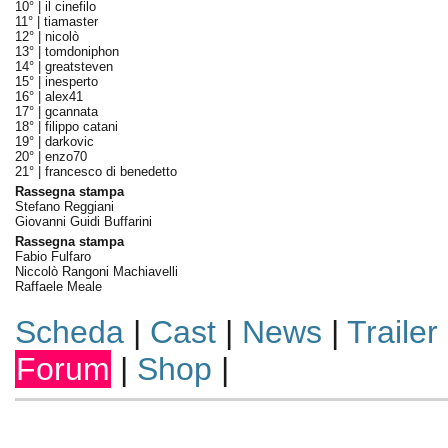
10° |
il cinefilo
11° |
tiamaster
12° |
nicolò
13° |
tomdoniphon
14° |
greatsteven
15° |
inesperto
16° |
alex41
17° |
gcannata
18° |
filippo catani
19° |
darkovic
20° |
enzo70
21° |
francesco di benedetto
Rassegna stampa
Stefano Reggiani
Giovanni Guidi Buffarini
Rassegna stampa
Fabio Fulfaro
Niccolò Rangoni Machiavelli
Raffaele Meale
Scheda
|
Cast
|
News
|
Trailer
Forum
|
Shop
|