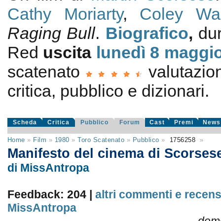
Cathy Moriarty
,
Coley Wal
Raging Bull
.
Biografico
,
du
Red
uscita
lunedì 8
maggio
scatenato
valutazi
critica, pubblico e dizionari.
Scheda
Critica
Pubblico
Forum
Cast
Premi
News
Home
»
Film
»
1980
»
Toro Scatenato
»
Pubblico
»
1756258
»
Manifesto del cinema di Scorses
di MissAntropa
Feedback: 204 |
altri commenti e recens
MissAntropa