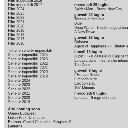
Film imperdibili 2018
Film imperdibili 2017
mercoledì 29 luglio
Film 2024
Spider-Man - Brand New Day
Film 2023
giovedì 23 luglio
Film 2022
Terapia di famiglia
Film 2021
Blue
Film 2020
Deep Water - Incubo dagli abissi
Film 2019
A New Dawn
Film 2018
giovedì 16 luglio
Film 2017
Odissea
Film 2016
Agent of Happiness - Il Bhutan e 
Tutte le serie tv imperdibili
lunedì 13 luglio
Serie tv imperdibili 2024
Lupin III - Il castello di Cagliostr
Serie tv imperdibili 2023
La casa dalle finestre che ridono
Serie tv imperdibili 2022
The Doors
Serie tv imperdibili 2021
giovedì 9 luglio
Serie tv imperdibili 2020
L'Hangar Rosso
Serie tv imperdibili 2019
Il mondo oltre
Serie tv 2024
Election Day
Serie tv 2023
165' Mineurs
Serie tv 2022
Serie tv 2021
mercoledì 8 luglio
Serie tv 2020
La casa - Il rogo del male
Serie tv 2019
Altri coming soon
Queen Budapest
Linkin Park: Unshatter
Batman: Caped Crusader - Stagione 2
Lanterns