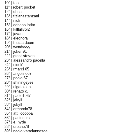
10° |
teo
11° |
robert pocket
12° |
chriss
13° |
tizianastanzani
14° |
nick
15° |
adriano lotito
16° |
killbillvol2
17° |
jayan
18° |
eleonora
19° |
thulsa doom
20° |
wendyyyy
21° |
joker 91
22° |
great steven
23° |
alessandro pacella
24° |
nicolò
25° |
rmarci 05
26° |
angelino67
27° |
paolo 67
28° |
shiningeyes
29° |
elgatoloco
30° |
renato c.
31° |
paolo1967
32° |
jekyll
33° |
jekyll
34° |
armando78
35° |
attiliocoppa
36° |
paolocorsi
37° |
e. hyde
38° |
urbano78
39° |
paolo vattelappesca