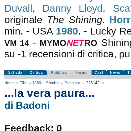
Duvall
,
Danny Lloyd
,
Sca
originale
The Shining
.
Horr
min. - USA
1980
. - Lucky 
-
Shinin
VM 14
MYMO
NE
T
RO
su
-1
recensioni di critica, pu
Scheda
Critica
Pubblico
Forum
Cast
News
T
Home
»
Film
»
1980
»
Shining
»
Pubblico
»
226142
»
...la vera paura...
di Badoni
Feedback: 0