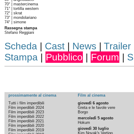
70° |
mastercinema
71° |
tortilla western
72° |
skrat
73° |
mondolariano
74° |
simone
Rassegna stampa
Stefano Reggiani
Scheda
|
Cast
|
News
|
Trailer
Stampa
|
Pubblico
|
Forum
|
S
prossimamente al cinema
Film al cinema
Tutti i film imperdibili
giovedì 6 agosto
Film imperdibili 2024
Greta e le favole vere
Film imperdibili 2023
Borgo
Film imperdibili 2022
mercoledì 5 agosto
Film imperdibili 2021
Hokum
Film imperdibili 2020
giovedì 30 luglio
Film imperdibili 2019
Kim Novak's Vertigo