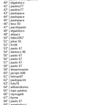
40° |
elgatoloco
41° |
paolino77
42° |
paolino77
43° |
paolopace
44° |
paolopace
45° |
paolopace
46° |
biso 93
47° |
pacittipaolo
48° |
elgatoloco
49° |
alejazz
50° |
fabio1957
51° |
joker 91
52° |
frz94
53° |
paolo 67
54° |
dantoco 96
55° |
paolo 67
56° |
paolo 67
57° |
paolo 67
58° |
paolo 67
59° |
dreammaster
60° |
jacopo b98
61° |
hitman97
62° |
paolopacitti
63° |
fufa78
64° |
williamdionisi
65° |
topo paolino
66° |
raysugark
67° |
byrne
68° |
paolo 67
69° |
angeloducci