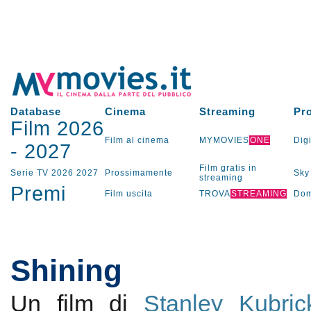
Database
Cinema
Streaming
Pr
Film 2026
Film al cinema
MYMOVIES
ONE
Digi
-
2027
Film gratis in
Serie TV
2026
2027
Prossimamente
Sky
streaming
Premi
Film uscita
TROVA
STREAMING
Dom
Shining
Un film di
Stanley Kubric