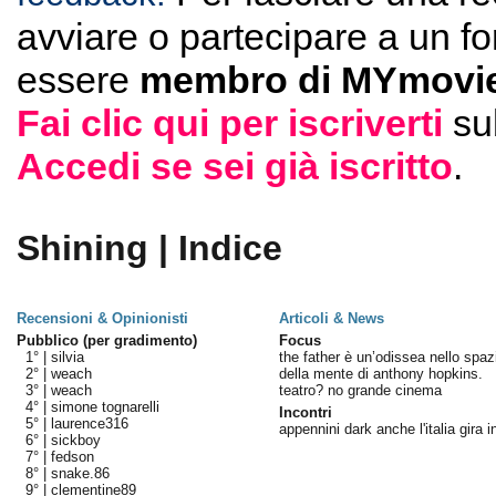
avviare o partecipare a un f
essere
membro di MYmovie
Fai clic qui per iscriverti
su
Accedi se sei già iscritto
.
Shining | Indice
Recensioni & Opinionisti
Articoli & News
Pubblico (per gradimento)
Focus
1° |
silvia
the father è un’odissea nello spaz
2° |
weach
della mente di anthony hopkins.
3° |
weach
teatro? no grande cinema
4° |
simone tognarelli
Incontri
5° |
laurence316
appennini dark anche l'italia gira i
6° |
sickboy
7° |
fedson
8° |
snake.86
9° |
clementine89