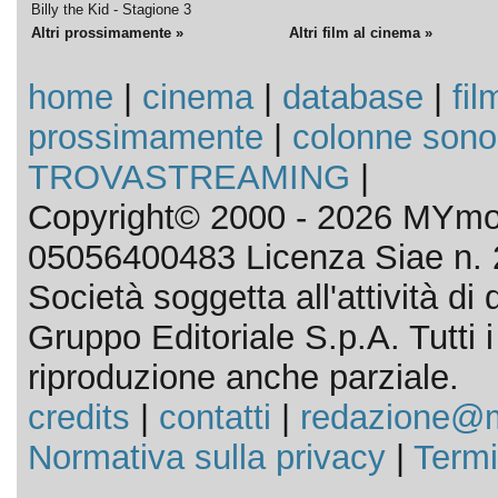
Billy the Kid - Stagione 3
Altri prossimamente »
Altri film al cinema »
home
|
cinema
|
database
|
fil
prossimamente
|
colonne sono
TROVASTREAMING
|
Copyright© 2000 - 2026 MYmov
05056400483 Licenza Siae n. 
Società soggetta all'attività d
Gruppo Editoriale S.p.A. Tutti i d
riproduzione anche parziale.
credits
|
contatti
|
redazione@m
Normativa sulla privacy
|
Termi