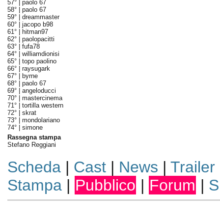
57° |
paolo 67
58° |
paolo 67
59° |
dreammaster
60° |
jacopo b98
61° |
hitman97
62° |
paolopacitti
63° |
fufa78
64° |
williamdionisi
65° |
topo paolino
66° |
raysugark
67° |
byrne
68° |
paolo 67
69° |
angeloducci
70° |
mastercinema
71° |
tortilla western
72° |
skrat
73° |
mondolariano
74° |
simone
Rassegna stampa
Stefano Reggiani
Scheda
|
Cast
|
News
|
Trailer
Stampa
|
Pubblico
|
Forum
|
S