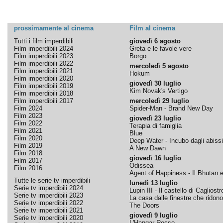
prossimamente al cinema
Film al cinema
Tutti i film imperdibili
giovedì 6 agosto
Film imperdibili 2024
Greta e le favole vere
Film imperdibili 2023
Borgo
Film imperdibili 2022
mercoledì 5 agosto
Film imperdibili 2021
Hokum
Film imperdibili 2020
giovedì 30 luglio
Film imperdibili 2019
Kim Novak's Vertigo
Film imperdibili 2018
Film imperdibili 2017
mercoledì 29 luglio
Film 2024
Spider-Man - Brand New Day
Film 2023
giovedì 23 luglio
Film 2022
Terapia di famiglia
Film 2021
Blue
Film 2020
Deep Water - Incubo dagli abissi
Film 2019
A New Dawn
Film 2018
giovedì 16 luglio
Film 2017
Odissea
Film 2016
Agent of Happiness - Il Bhutan e 
Tutte le serie tv imperdibili
lunedì 13 luglio
Serie tv imperdibili 2024
Lupin III - Il castello di Cagliostr
Serie tv imperdibili 2023
La casa dalle finestre che ridono
Serie tv imperdibili 2022
The Doors
Serie tv imperdibili 2021
giovedì 9 luglio
Serie tv imperdibili 2020
L'Hangar Rosso