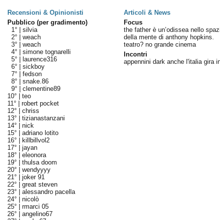
Recensioni & Opinionisti
Articoli & News
Pubblico (per gradimento)
Focus
1° |
silvia
the father è un’odissea nello spaz
2° |
weach
della mente di anthony hopkins.
3° |
weach
teatro? no grande cinema
4° |
simone tognarelli
Incontri
5° |
laurence316
appennini dark anche l'italia gira i
6° |
sickboy
7° |
fedson
8° |
snake.86
9° |
clementine89
10° |
teo
11° |
robert pocket
12° |
chriss
13° |
tizianastanzani
14° |
nick
15° |
adriano lotito
16° |
killbillvol2
17° |
jayan
18° |
eleonora
19° |
thulsa doom
20° |
wendyyyy
21° |
joker 91
22° |
great steven
23° |
alessandro pacella
24° |
nicolò
25° |
rmarci 05
26° |
angelino67