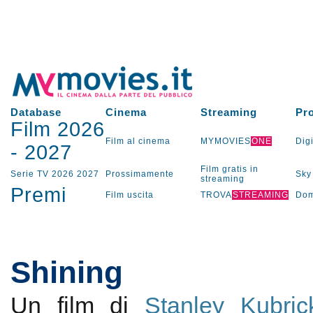
Database
Cinema
Streaming
Pr
Film 2026
Film al cinema
MYMOVIES
ONE
Digi
-
2027
Film gratis in
Serie TV
2026
2027
Prossimamente
Sky
streaming
Premi
Film uscita
TROVA
STREAMING
Dom
Shining
Un film di
Stanley Kubric