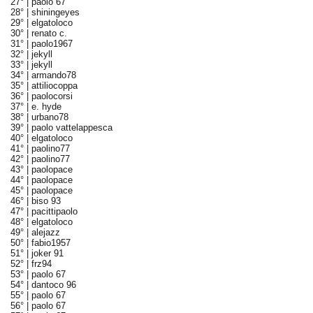
27° |
paolo 67
28° |
shiningeyes
29° |
elgatoloco
30° |
renato c.
31° |
paolo1967
32° |
jekyll
33° |
jekyll
34° |
armando78
35° |
attiliocoppa
36° |
paolocorsi
37° |
e. hyde
38° |
urbano78
39° |
paolo vattelappesca
40° |
elgatoloco
41° |
paolino77
42° |
paolino77
43° |
paolopace
44° |
paolopace
45° |
paolopace
46° |
biso 93
47° |
pacittipaolo
48° |
elgatoloco
49° |
alejazz
50° |
fabio1957
51° |
joker 91
52° |
frz94
53° |
paolo 67
54° |
dantoco 96
55° |
paolo 67
56° |
paolo 67