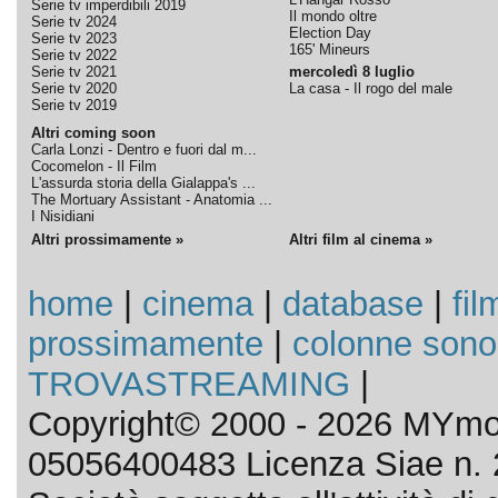
Serie tv imperdibili 2019
Il mondo oltre
Serie tv 2024
Election Day
Serie tv 2023
165' Mineurs
Serie tv 2022
Serie tv 2021
mercoledì 8 luglio
Serie tv 2020
La casa - Il rogo del male
Serie tv 2019
Altri coming soon
Carla Lonzi - Dentro e fuori dal m...
Cocomelon - Il Film
L'assurda storia della Gialappa's ...
The Mortuary Assistant - Anatomia ...
I Nisidiani
Altri prossimamente »
Altri film al cinema »
home
|
cinema
|
database
|
fil
prossimamente
|
colonne sono
TROVASTREAMING
|
Copyright© 2000 - 2026 MYmov
05056400483 Licenza Siae n. 