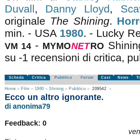
Duvall
,
Danny Lloyd
,
Sca
originale
The Shining
.
Horr
min. - USA
1980
. - Lucky 
-
Shinin
VM 14
MYMO
NE
T
RO
su
-1
recensioni di critica, pu
Scheda
Critica
Pubblico
Forum
Cast
News
T
Home
»
Film
»
1980
»
Shining
»
Pubblico
»
209542
»
Ecco un altro ignorante.
di anonima79
Feedback: 0
ven