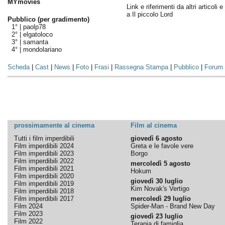
MYmovies
Link e riferimenti da altri articoli 
a Il piccolo Lord
Pubblico (per gradimento)
1° |
paolp78
2° |
elgatoloco
3° |
samanta
4° |
mondolariano
Scheda
|
Cast
|
News
|
Foto
|
Frasi
|
Rassegna Stampa
|
Pubblico
|
Forum
prossimamente al cinema
Film al cinema
Tutti i film imperdibili
giovedì 6 agosto
Film imperdibili 2024
Greta e le favole vere
Film imperdibili 2023
Borgo
Film imperdibili 2022
mercoledì 5 agosto
Film imperdibili 2021
Hokum
Film imperdibili 2020
giovedì 30 luglio
Film imperdibili 2019
Kim Novak's Vertigo
Film imperdibili 2018
Film imperdibili 2017
mercoledì 29 luglio
Film 2024
Spider-Man - Brand New Day
Film 2023
giovedì 23 luglio
Film 2022
Terapia di famiglia