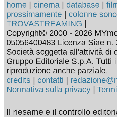
home
|
cinema
|
database
|
fil
prossimamente
|
colonne sono
TROVASTREAMING
|
Copyright© 2000 - 2026 MYmov
05056400483 Licenza Siae n. 
Società soggetta all'attività d
Gruppo Editoriale S.p.A. Tutti i d
riproduzione anche parziale.
credits
|
contatti
|
redazione@m
Normativa sulla privacy
|
Termi
Il riesame e il controllo editor