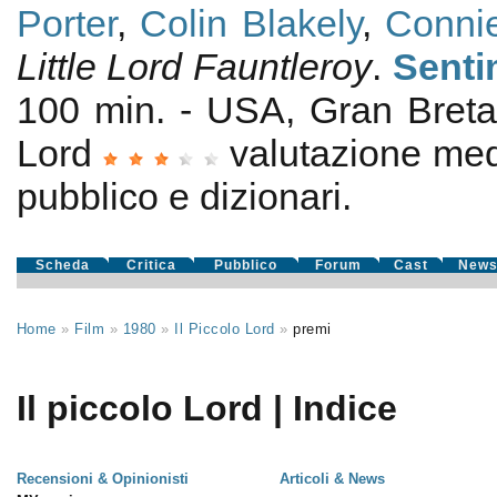
Porter
,
Colin Blakely
,
Conni
Little Lord Fauntleroy
.
Senti
100 min. - USA, Gran Bre
Lord
valutazione me
pubblico e dizionari.
Scheda
Critica
Pubblico
Forum
Cast
New
Home
»
Film
»
1980
»
Il Piccolo Lord
»
premi
Il piccolo Lord | Indice
Recensioni & Opinionisti
Articoli & News