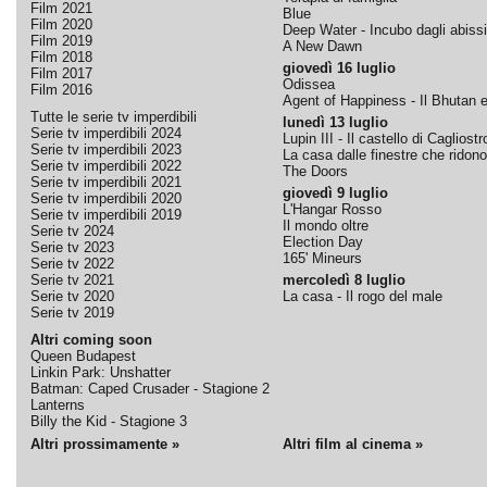
Film 2021
Blue
Film 2020
Deep Water - Incubo dagli abissi
Film 2019
A New Dawn
Film 2018
giovedì 16 luglio
Film 2017
Odissea
Film 2016
Agent of Happiness - Il Bhutan e 
Tutte le serie tv imperdibili
lunedì 13 luglio
Serie tv imperdibili 2024
Lupin III - Il castello di Cagliostr
Serie tv imperdibili 2023
La casa dalle finestre che ridono
Serie tv imperdibili 2022
The Doors
Serie tv imperdibili 2021
giovedì 9 luglio
Serie tv imperdibili 2020
L'Hangar Rosso
Serie tv imperdibili 2019
Il mondo oltre
Serie tv 2024
Election Day
Serie tv 2023
165' Mineurs
Serie tv 2022
Serie tv 2021
mercoledì 8 luglio
Serie tv 2020
La casa - Il rogo del male
Serie tv 2019
Altri coming soon
Queen Budapest
Linkin Park: Unshatter
Batman: Caped Crusader - Stagione 2
Lanterns
Billy the Kid - Stagione 3
Altri prossimamente »
Altri film al cinema »