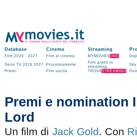
Database
Cinema
Streaming
Pr
Film 2026
-
2027
Film al cinema
MYMOVIES
ONE
Digi
Film gratis in
Serie TV
2026
2027
Prossimamente
Sky
streaming
Premi
Film uscita
TROVA
STREAMING
Dom
Premi e nomination I
Lord
Un film di
Jack Gold
. Con
R