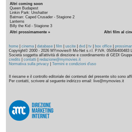
Altri coming soon
Queen Budapest
Linkin Park: Unshatter
Batman: Caped Crusader - Stagione 2
Lanterns
Billy the Kid - Stagione 3
Altri prossimamente »
Altri film al ci
home
|
cinema
|
database
|
film
|
uscite
|
dvd
|
tv
|
box office
|
prossima
Copyright© 2000 - 2026 MYmovies® Mo-Net s.r.l. P.IVA: 05056400483 L
Società soggetta all'attività di direzione e coordinamento di GEDI Gruppo E
credits
|
contatti
|
redazione@mymovies.it
Normativa sulla privacy
|
Termini e condizioni d'uso
Il riesame e il controllo editoriale dei contenuti del presente sito sono a
Per contatti, scrivere al seguente indirizzo email: live@mymovies.it