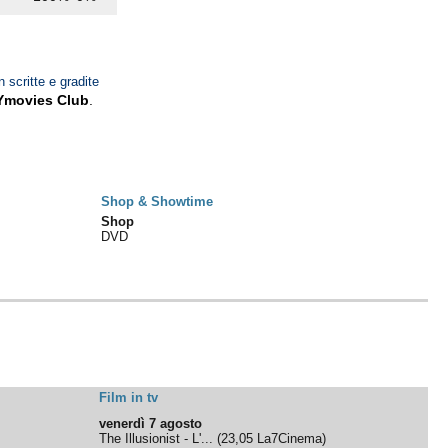
n scritte e gradite
Ymovies Club
.
Shop & Showtime
Shop
DVD
Film in tv
venerdì 7 agosto
The Illusionist - L'...
(
23,05
La7Cinema
)