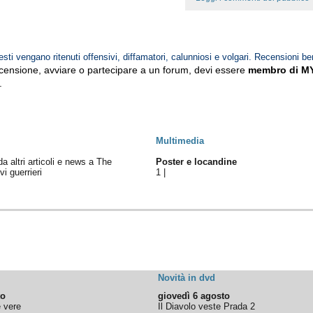
esti vengano ritenuti offensivi, diffamatori, calunniosi e volgari. Recensioni be
ecensione, avviare o partecipare a un forum, devi essere
membro di M
.
Multimedia
da altri articoli e news a The
Poster e locandine
i guerrieri
1
|
|
Novità in dvd
to
giovedì 6 agosto
e vere
Il Diavolo veste Prada 2