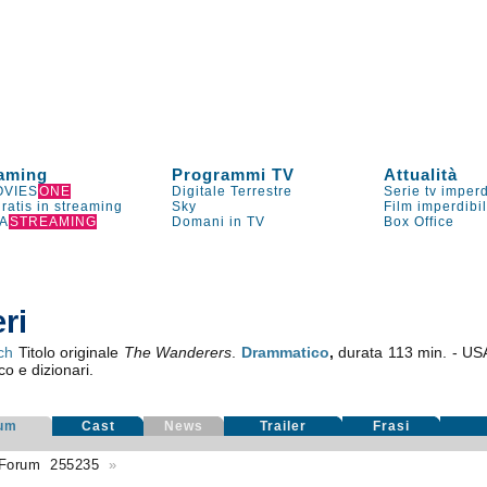
aming
Programmi TV
Attualità
VIES
ONE
Digitale Terrestre
Serie tv imperd
gratis in streaming
Sky
Film imperdibi
A
STREAMING
Domani in TV
Box Office
ri
ch
Titolo originale
The Wanderers
.
Drammatico
,
durata 113 min. - U
co e dizionari.
um
Cast
News
Trailer
Frasi
Forum
255235
»