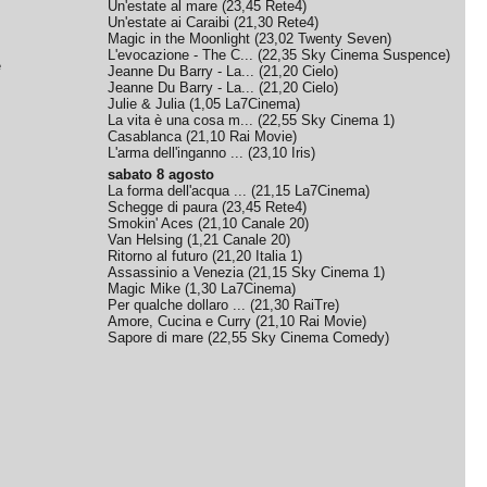
Un'estate al mare
(
23,45
Rete4
)
Un'estate ai Caraibi
(
21,30
Rete4
)
Magic in the Moonlight
(
23,02
Twenty Seven
)
L'evocazione - The C...
(
22,35
Sky Cinema Suspence
)
e
Jeanne Du Barry - La...
(
21,20
Cielo
)
Jeanne Du Barry - La...
(
21,20
Cielo
)
Julie & Julia
(
1,05
La7Cinema
)
La vita è una cosa m...
(
22,55
Sky Cinema 1
)
Casablanca
(
21,10
Rai Movie
)
L'arma dell'inganno ...
(
23,10
Iris
)
sabato 8 agosto
La forma dell'acqua ...
(
21,15
La7Cinema
)
Schegge di paura
(
23,45
Rete4
)
Smokin' Aces
(
21,10
Canale 20
)
Van Helsing
(
1,21
Canale 20
)
Ritorno al futuro
(
21,20
Italia 1
)
Assassinio a Venezia
(
21,15
Sky Cinema 1
)
Magic Mike
(
1,30
La7Cinema
)
Per qualche dollaro ...
(
21,30
RaiTre
)
Amore, Cucina e Curry
(
21,10
Rai Movie
)
Sapore di mare
(
22,55
Sky Cinema Comedy
)