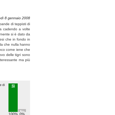
dì 8 gennaio 2008
ande di teppisti di
ma cadendo a volte
amente si è dato da
esi che in fondo in
ada che nulla hanno
ranco come iene che
vo delle tigri sono
Interessante ma più
e di
Sì
No
100%
0%