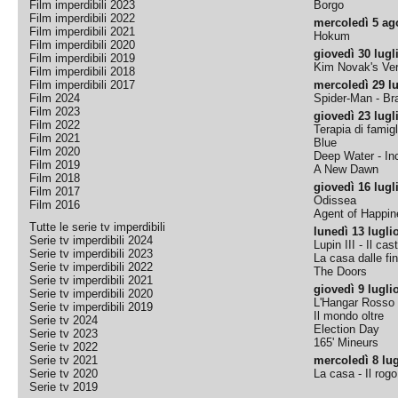
Film imperdibili 2023
Borgo
Film imperdibili 2022
mercoledì 5 ag
Film imperdibili 2021
Hokum
Film imperdibili 2020
giovedì 30 lugl
Film imperdibili 2019
Kim Novak's Ver
Film imperdibili 2018
Film imperdibili 2017
mercoledì 29 lu
Film 2024
Spider-Man - B
Film 2023
giovedì 23 lugl
Film 2022
Terapia di famigl
Film 2021
Blue
Film 2020
Deep Water - Inc
Film 2019
A New Dawn
Film 2018
giovedì 16 lugl
Film 2017
Odissea
Film 2016
Agent of Happine
Tutte le serie tv imperdibili
lunedì 13 lugli
Serie tv imperdibili 2024
Lupin III - Il cas
Serie tv imperdibili 2023
La casa dalle fi
Serie tv imperdibili 2022
The Doors
Serie tv imperdibili 2021
giovedì 9 lugli
Serie tv imperdibili 2020
L'Hangar Rosso
Serie tv imperdibili 2019
Il mondo oltre
Serie tv 2024
Election Day
Serie tv 2023
165' Mineurs
Serie tv 2022
Serie tv 2021
mercoledì 8 lug
Serie tv 2020
La casa - Il rog
Serie tv 2019