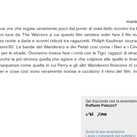
marte
ue ore che regala veramente poco dal punto di vista dello scontro tra b
ni luce da The Warriors a cui questo film sembra voler fare il filo 
e restie a darla e scontri ridicoli tra ragazzetti. Philiph Kaufman sicur
i anni’60. Le bande dei Wanderers e dei Pelati così come i Neri e i Cin
er le strade. Dovranno invece fare i conti con le Tigri, ragazzi di str
nche la più stronza quella che agisce e che colpisce alle spalle in b
equenze come quella in cui Perry e gli altri Wanderers finiscono nl co
oker e cose così sono veramente noiose e uccidono il ritmo del film. 
.
Sei d'accordo con la recension
Raffaele Palazzo?
Scrivi la tua recensione
Leggi i commenti del pubblico