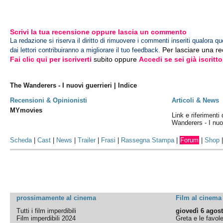
Scrivi la tua recensione oppure lascia un commento
La redazione si riserva il diritto di rimuovere i commenti inseriti qualora qu
Per lasciare una r
dai lettori contribuiranno a migliorare il tuo feedback.
Fai clic qui per iscriverti
subito oppure
Accedi se sei già iscritto
The Wanderers - I nuovi guerrieri | Indice
Recensioni & Opinionisti
Articoli & News
MYmovies
Link e riferimenti 
Wanderers - I nuov
Scheda
|
Cast
|
News
|
Trailer
|
Frasi
|
Rassegna Stampa
|
Forum
|
Shop
prossimamente al cinema
Film al cinema
Tutti i film imperdibili
giovedì 6 agos
Film imperdibili 2024
Greta e le favol