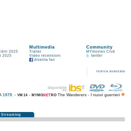
Multimedia
Community
ibili 2025
Trailer
MYmovies Club
li 2025
Video recensioni
twitter
diventa fan
ricerca avanzata
SA
1979
. -
-
The Wanderers - I nuovi guerrieri
VM 14
MYMO
NE
T
RO
Streaming