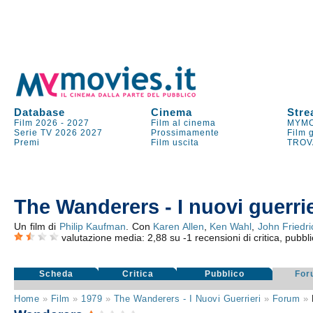
Database
Cinema
Stre
Film 2026
-
2027
Film al cinema
MYMO
Serie TV
2026
2027
Prossimamente
Film 
Premi
Film uscita
TROV
The Wanderers - I nuovi guerrie
Un film di
Philip Kaufman
. Con
Karen Allen
,
Ken Wahl
,
John Friedri
valutazione media:
2,88
su
-1
recensioni di critica, pubbli
Scheda
Critica
Pubblico
For
Home
»
Film
»
1979
»
The Wanderers - I Nuovi Guerrieri
»
Forum
»