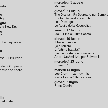
mercoledì 5 agosto
osto
Michael
giovedì 23 luglio
io
The Drama - Un Segreto è per Sempr
tigo
... che Dio perdona a tutti
Los Domingos
glio
Le Aquile della Repubblica
rand New Day
venerdì 17 luglio
io
Idoli - Fino all'ultima corsa
ia
giovedì 16 luglio
ubo dagli abissi
Il bene comune
Lo straniero
È l'ultima battuta?
io
Finchè morte non ci separi 2
Arco - Un'Amicizia per Salvare il ...
ss - Il Bhutan e l...
mercoledì 15 luglio
o
Scream 7
tello di Cagliostro
nestre che ridono
martedì 14 luglio
Lee Cronin - La mummia
Idoli - Fino all'ultima corsa
o
giovedì 2 luglio
Buen Camino
lio
o del male