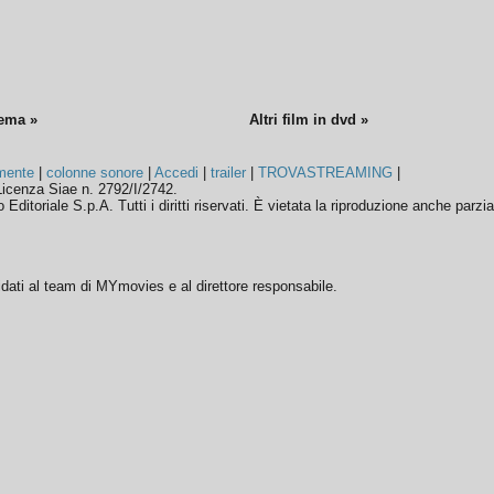
nema »
Altri film in dvd »
mente
|
colonne sonore
|
Accedi
|
trailer
|
TROVASTREAMING
|
icenza Siae n. 2792/I/2742.
ditoriale S.p.A. Tutti i diritti riservati. È vietata la riproduzione anche parzia
ffidati al team di MYmovies e al direttore responsabile.