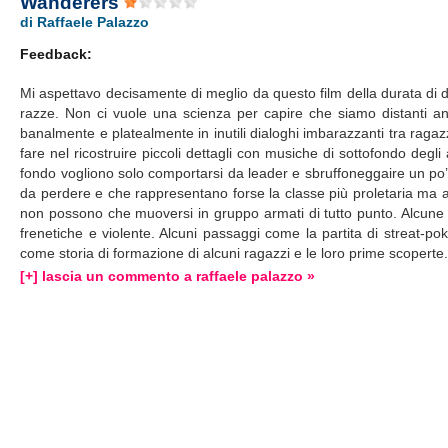
Wanderers
di Raffaele Palazzo
Feedback:
Mi aspettavo decisamente di meglio da questo film della durata di d
razze. Non ci vuole una scienza per capire che siamo distanti an
banalmente e platealmente in inutili dialoghi imbarazzanti tra ragazz
fare nel ricostruire piccoli dettagli con musiche di sottofondo degl
fondo vogliono solo comportarsi da leader e sbruffoneggaire un po’ p
da perdere e che rappresentano forse la classe più proletaria ma a
non possono che muoversi in gruppo armati di tutto punto. Alcune s
frenetiche e violente. Alcuni passaggi come la partita di streat-p
come storia di formazione di alcuni ragazzi e le loro prime scoperte
[+] lascia un commento a raffaele palazzo »