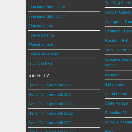
The Dog Stars -
Film imperdibili 2018
Hunger Games - 
Film imperdibili 2017
Avengers - Do
Film da vedere
Santiago - Un 
Film al cinema
Resident Evil
Film di agosto
Tony - Diario d
Film di settembre
Spezie e Bugie 
Novità in Dvd
Mehdi
Serie TV
Il Cileno
Il Malloppo
Serie TV imperdibili 2025
Silent Friend
Serie TV imperdibili 2024
Calle Malaga
Serie TV imperdibili 2023
Palestina 36
Serie TV imperdibili 2022
Amori e Incant
Serie TV imperdibili 2021
Hope
Serie TV imperdibili 2020