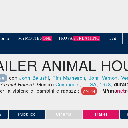
nema
Dvd
MYMOVIE
S
ONE
TROV
A
STREAMING
AILER ANIMAL HO
con
John Belushi
,
Tim Matheson
,
John Vernon
,
Ve
78
. Genere
Commedia
, -
USA
,
1978
,
 Animal House)
durat
per la visione di bambini e ragazzi:
-
MYmo
net
r
V.M. 14
a
Pubblico
Cinema
Trailer