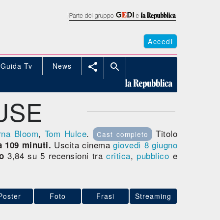
Accedi
Guida Tv
News


USE
rna Bloom
,
Tom Hulce
.
Titolo
Cast completo
Uscita cinema
giovedì 8
giugno
a 109 minuti.
3,84 su 5 recensioni tra
critica
,
pubblico
e
o
Poster
Foto
Frasi
Streaming