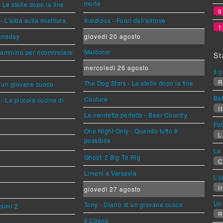
morte
 Le stelle dopo la fine
L'alba sulla mietitura
Insidious - Fuori dall'altrove
1
omsday
giovedì 20 agosto
Maldoror
cammino per ricominciare
St
mercoledì 26 agosto
Il 
R
The Dog Stars - Le stelle dopo la fine
i un giovane cuoco
Bat
Couture
- La piccola cucina di
It
La vendetta perfetta - Bear Country
Feb
One Night Only - Quando tutto è
L
possibile
La 
Ghost: 2 Big To Rig
C
Limoni a Varsavia
L'u
Ir
giovedì 27 agosto
Un 
Tony - Diario di un giovane cuoco
esimi 2
R
Il Cileno