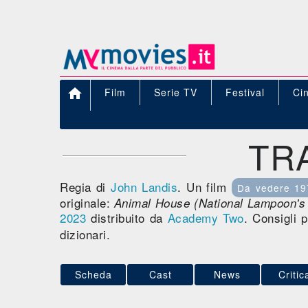

Film
Serie TV
Festival
Ci
TR
Regia di
John Landis
. Un film
Da vedere 19
originale:
Animal House (National Lampoon's
2023
distribuito da
Academy Two
. Consigli 
dizionari.
Scheda
Cast
News
Critic