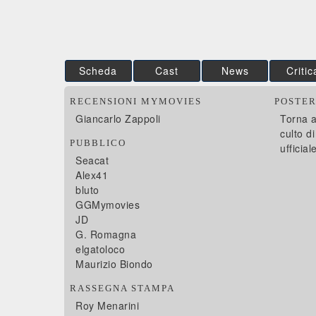
Scheda
Cast
News
Critic
RECENSIONI MYMOVIES
POSTE
Giancarlo Zappoli
Torna a
culto d
PUBBLICO
ufficial
Seacat
Alex41
bluto
GGMymovies
JD
G. Romagna
elgatoloco
Maurizio Biondo
RASSEGNA STAMPA
Roy Menarini