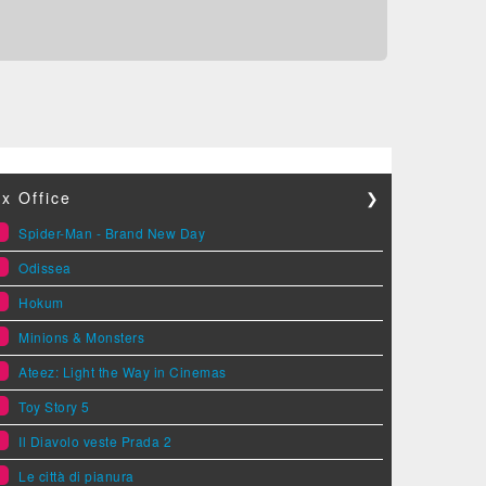
x Office
❯
1
Spider-Man - Brand New Day
2
Odissea
3
Hokum
4
Minions & Monsters
5
Ateez: Light the Way in Cinemas
6
Toy Story 5
7
Il Diavolo veste Prada 2
8
Le città di pianura