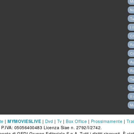
Mi
N
Tu
I 
C
Ro
Ci
Au
R
Te
Tu
Il
M
te
|
MYMOVIESLIVE
|
Dvd
|
Tv
|
Box Office
|
Prossimamente
|
Trai
 P.IVA: 05056400483 Licenza Siae n. 2792/I/2742.
ento di GEDI Gruppo Editoriale S.p.A. Tutti i diritti riservati. È vi