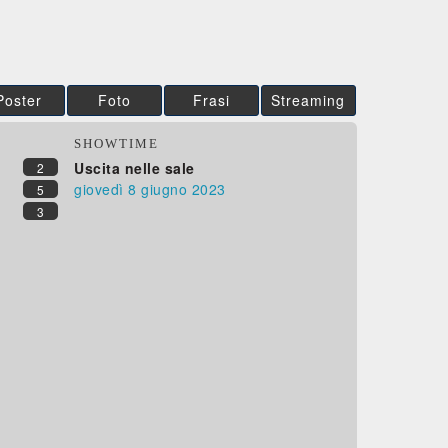
Poster
Foto
Frasi
Streaming
SHOWTIME
Uscita nelle sale
2
giovedì 8
giugno 2023
5
3