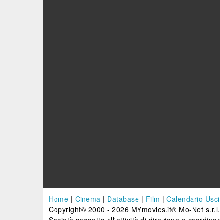
Home
|
Cinema
|
Database
|
Film
|
Calendario Usci
Copyright© 2000 - 2026 MYmovies.it® Mo-Net s.r.l.
Società soggetta all'attività di direzione e coordinam