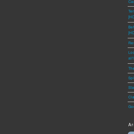
Car
Ter
[H
Beh
[H
Res
Loc
all
The
Spi
Sta
Cla
God
Ar