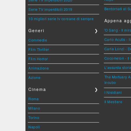
Bentornati al S
Serie TV imperdibili 2019
10 migliori serie tv coreane di sempre
Appena agg
Generi
❯
'O Sang - Il mi
Carlo Acutis - 
Commedie
Carla Lonzi - D
Film Thriller
Cocomelon - Il 
Film Horror
L'assurda stori
Animazione
The Mortuary As
Azione
Incubo
Cinema
❯
I Nisidiani
Roma
Il Mestiere
Milano
Torino
Napoli