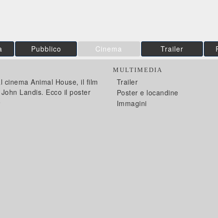
a
Pubblico
Cinema
Trailer
R
MULTIMEDIA
l cinema Animal House, il film
Trailer
i John Landis. Ecco il poster
Poster e locandine
e
Immagini