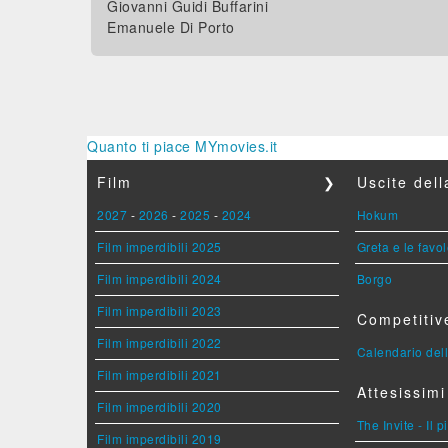
Giovanni Guidi Buffarini
Emanuele Di Porto
Quanto ti piace MYmovies.it
Film
❯
Uscite del
2027
-
2026
-
2025
-
2024
Hokum
Film imperdibili 2025
Greta e le favo
Film imperdibili 2024
Borgo
Film imperdibili 2023
Competitiv
Film imperdibili 2022
Calendario dell
Film imperdibili 2021
Attesissimi
Film imperdibili 2020
The Invite - Il 
Film imperdibili 2019