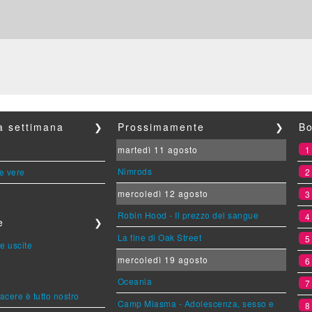
la settimana
❯
Prossimamente
❯
Bo
martedì 11 agosto
Nimrods
le vere
mercoledì 12 agosto
Robin Hood - Il prezzo del sangue
e
❯
La fine di Oak Street
e uscite
mercoledì 19 agosto
Oceania
piacere è tutto nostro
Camp Miasma - Adolescenza, sesso e