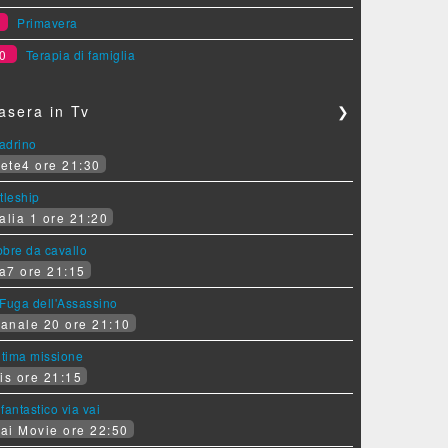
9
Primavera
0
Terapia di famiglia
asera in Tv
❯
padrino
ete4 ore 21:30
tleship
alia 1 ore 21:20
bre da cavallo
a7 ore 21:15
Fuga dell'Assassino
anale 20 ore 21:10
ltima missione
is ore 21:15
fantastico via vai
ai Movie ore 22:50