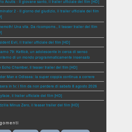
lo Acutis - Il giovane santo, il trailer ufficiale del film [HD]
minator 2 - Il giorno del giudizio, il trailer ufficiale del film
D]
emoth! Una vita. Da ricomporre., il teaser trailer del film
D]
ident Evil, il trailer ufficiale del film [HD]
arno 79: Ketticè, un adolescente in cerca di senso
'interno di un mondo programmaticamente insensato
 Echo Chamber, il teaser trailer del film [HD]
der Man e Odissea: la super coppia continua a correre
sera in tv: i film da non perdere di sabato 8 agosto 2026
yface, il trailer ufficiale del film [HD]
zilla Minus Zero, il teaser trailer del film [HD]
gomenti