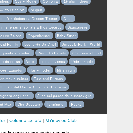
nions
Scary Movie
Gomorra
28 giorni dopo
ow You See Me
M3gan
tti i film dedicati a Dragon Trainer
Opus
film e le serie ispirate a Il gattopardo
Biancaneve
hecco Zalone
Oppenheimer
Baby Sitter
yal Family
Leonardo Da Vinci
Jurassic Park - World
nquanta sfumature
Pirati dei Caraibi
007 James Bond
to da corsa
Virus
Indiana Jones
Unbreakable
obert Langdon
Harry Potter
Millennium
en movie italiani
Fast and Furious
tti i film del Marvel Cinematic Universe
 signore degli anelli
Alice nel paese delle meraviglie
ad Max
Che Guevara
Terminator
Rocky
ler
|
Colonne sonore
|
MYmovies Club
etata la riproduzione anche parziale.