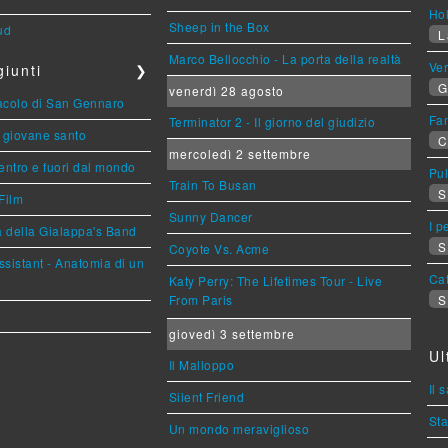
Ho
Sheep in the Box
ud
L
Marco Bellocchio - La porta della realtà
Ve
iunti
❯
G
venerdì 28 agosto
racolo di San Gennaro
Fan
Terminator 2 - Il giorno del giudizio
Il giovane santo
C
mercoledì 2 settembre
entro e fuori dal mondo
Pul
Train To Busan
S
Film
Sunny Dancer
I p
a della Gialappa's Band
S
Coyote Vs. Acme
sistant - Anatomia di un
Cat
Katy Perry: The Lifetimes Tour - Live
From Paris
S
giovedì 3 settembre
Ul
Il Malloppo
Il 
Silent Friend
Sta
Un mondo meraviglioso