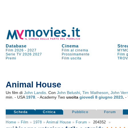
Database
Cinema
Stre
Film 2026
-
2027
Film al cinema
MYMO
Serie TV
2026
2027
Prossimamente
Film 
Premi
Film uscita
TROV
Animal House
Un film di
John Landis
. Con
John Belushi
,
Tim Matheson
,
John Ver
min. - USA
1978
. - Academy Two
uscita
giovedì 8
giugno 2023
.
-
Scheda
Critica
Pubblico
Forum
Home
»
Film
»
1978
»
Animal House
»
Forum
»
204352
»