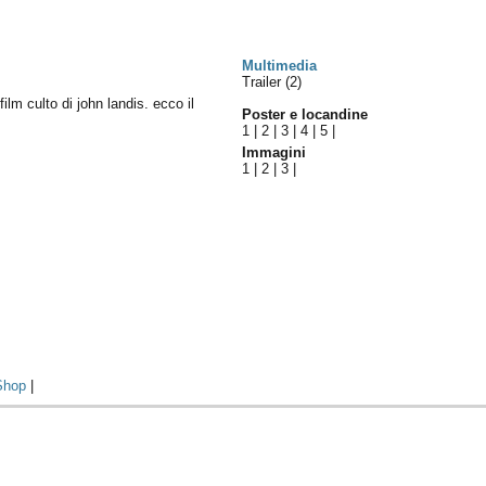
Multimedia
Trailer (2)
film culto di john landis. ecco il
Poster e locandine
1
|
2
|
3
|
4
|
5
|
Immagini
1
|
2
|
3
|
Shop
|