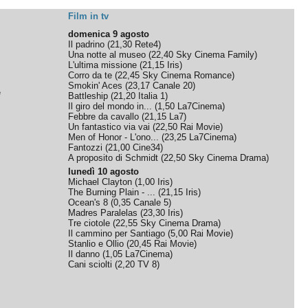
Film in tv
domenica 9 agosto
Il padrino
(
21,30
Rete4
)
Una notte al museo
(
22,40
Sky Cinema Family
)
L'ultima missione
(
21,15
Iris
)
Corro da te
(
22,45
Sky Cinema Romance
)
Smokin' Aces
(
23,17
Canale 20
)
e
Battleship
(
21,20
Italia 1
)
Il giro del mondo in...
(
1,50
La7Cinema
)
Febbre da cavallo
(
21,15
La7
)
Un fantastico via vai
(
22,50
Rai Movie
)
Men of Honor - L'ono...
(
23,25
La7Cinema
)
Fantozzi
(
21,00
Cine34
)
A proposito di Schmidt
(
22,50
Sky Cinema Drama
)
lunedì 10 agosto
Michael Clayton
(
1,00
Iris
)
The Burning Plain - ...
(
21,15
Iris
)
Ocean's 8
(
0,35
Canale 5
)
Madres Paralelas
(
23,30
Iris
)
Tre ciotole
(
22,55
Sky Cinema Drama
)
Il cammino per Santiago
(
5,00
Rai Movie
)
Stanlio e Ollio
(
20,45
Rai Movie
)
Il danno
(
1,05
La7Cinema
)
Cani sciolti
(
2,20
TV 8
)