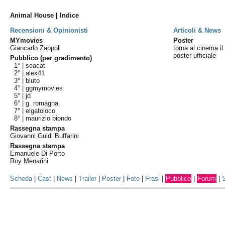
Animal House | Indice
Recensioni & Opinionisti
Articoli & News
MYmovies
Poster
Giancarlo Zappoli
torna al cinema il 
poster ufficiale
Pubblico (per gradimento)
1° |
seacat
2° |
alex41
3° |
bluto
4° |
ggmymovies
5° |
jd
6° |
g. romagna
7° |
elgatoloco
8° |
maurizio biondo
Rassegna stampa
Giovanni Guidi Buffarini
Rassegna stampa
Emanuele Di Porto
Roy Menarini
Scheda
|
Cast
|
News
|
Trailer
|
Poster
|
Foto
|
Frasi
|
Pubblico
|
Forum
|