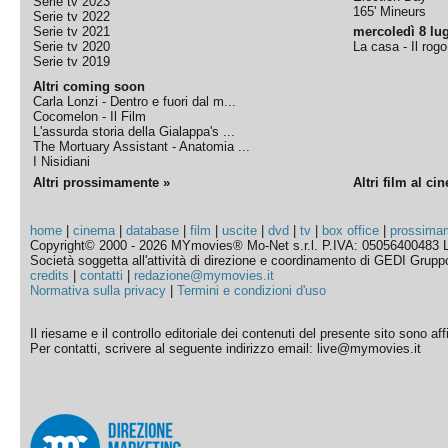
Serie tv 2023
165' Mineurs
Serie tv 2022
Serie tv 2021
mercoledì 8 lug
Serie tv 2020
La casa - Il rog
Serie tv 2019
Altri coming soon
Carla Lonzi - Dentro e fuori dal m...
Cocomelon - Il Film
L'assurda storia della Gialappa's ...
The Mortuary Assistant - Anatomia ...
I Nisidiani
Altri prossimamente »
Altri film al ci
home
|
cinema
|
database
|
film
|
uscite
|
dvd
|
tv
|
box office
|
prossima
Copyright© 2000 - 2026 MYmovies® Mo-Net s.r.l. P.IVA: 05056400483 L
Società soggetta all'attività di direzione e coordinamento di GEDI Gruppo E
credits
|
contatti
|
redazione@mymovies.it
Normativa sulla privacy
|
Termini e condizioni d'uso
Il riesame e il controllo editoriale dei contenuti del presente sito sono a
Per contatti, scrivere al seguente indirizzo email: live@mymovies.it