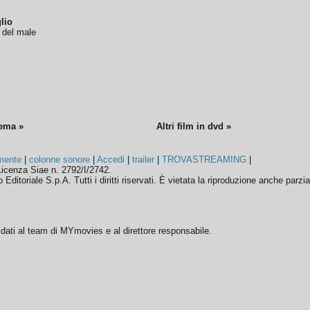
lio
o del male
nema »
Altri film in dvd »
mente
|
colonne sonore
|
Accedi
|
trailer
|
TROVASTREAMING
|
icenza Siae n. 2792/I/2742.
ditoriale S.p.A. Tutti i diritti riservati. È vietata la riproduzione anche parzia
ffidati al team di MYmovies e al direttore responsabile.