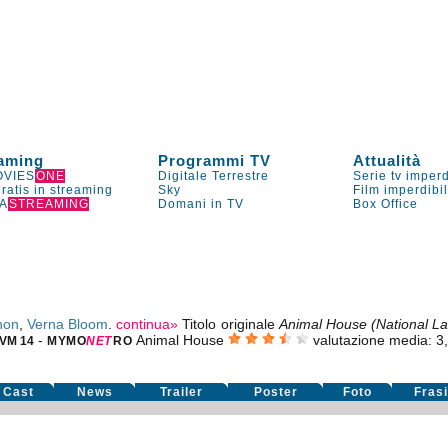
aming
Programmi TV
Attualità
VIES
ONE
Digitale Terrestre
Serie tv imperd
gratis in streaming
Sky
Film imperdibi
A
STREAMING
Domani in TV
Box Office
non
,
Verna Bloom
.
continua»
Titolo originale
Animal House (National L
-
Animal House
valutazione media:
3
VM 14
MYMO
NE
T
RO
Cast
News
Trailer
Poster
Foto
Fras