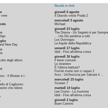
Novità in dvd
to
giovedì 6 agosto
e vere
Il Diavolo veste Prada 2
mercoledì 5 agosto
osto
Michael
giovedì 23 luglio
io
The Drama - Un Segreto è per Sempr
tigo
... che Dio perdona a tutti
Los Domingos
glio
Le Aquile della Repubblica
rand New Day
venerdì 17 luglio
io
Idoli - Fino all'ultima corsa
ia
giovedì 16 luglio
ubo dagli abissi
Il bene comune
Lo straniero
È l'ultima battuta?
io
Finchè morte non ci separi 2
Arco - Un'Amicizia per Salvare il ...
ss - Il Bhutan e l...
mercoledì 15 luglio
o
Scream 7
tello di Cagliostro
nestre che ridono
martedì 14 luglio
Lee Cronin - La mummia
Idoli - Fino all'ultima corsa
o
giovedì 2 luglio
Buen Camino