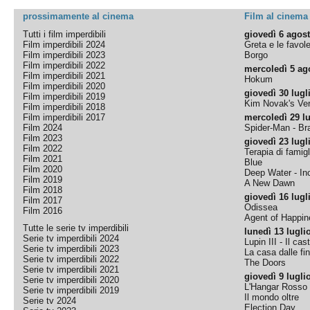
prossimamente al cinema
Film al cinema
Tutti i film imperdibili
giovedì 6 agos
Film imperdibili 2024
Greta e le favol
Film imperdibili 2023
Borgo
Film imperdibili 2022
mercoledì 5 ag
Film imperdibili 2021
Hokum
Film imperdibili 2020
giovedì 30 lugl
Film imperdibili 2019
Kim Novak's Ver
Film imperdibili 2018
Film imperdibili 2017
mercoledì 29 lu
Film 2024
Spider-Man - B
Film 2023
giovedì 23 lugl
Film 2022
Terapia di famigl
Film 2021
Blue
Film 2020
Deep Water - Inc
Film 2019
A New Dawn
Film 2018
giovedì 16 lugl
Film 2017
Odissea
Film 2016
Agent of Happine
Tutte le serie tv imperdibili
lunedì 13 lugli
Serie tv imperdibili 2024
Lupin III - Il cas
Serie tv imperdibili 2023
La casa dalle fi
Serie tv imperdibili 2022
The Doors
Serie tv imperdibili 2021
giovedì 9 lugli
Serie tv imperdibili 2020
L'Hangar Rosso
Serie tv imperdibili 2019
Il mondo oltre
Serie tv 2024
Election Day