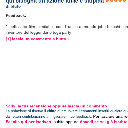
qui bisogna un'azione futile e stupida
di bluto
Feedback:
1 bellissimo film inimitabile con 1 unico al mondo john belushi con 
inventore del leggendario toga party
[+] lascia un commento a bluto »
Scrivi la tua recensione oppure lascia un commento
La redazione si riserva il diritto di rimuovere i commenti inseriti qualora qu
Per lasciare una r
dai lettori contribuiranno a migliorare il tuo feedback.
Fai clic qui per iscriverti
subito oppure
Accedi se sei già iscritto