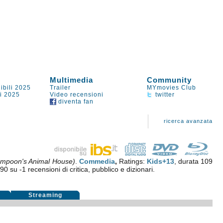
Multimedia
Community
ibili 2025
Trailer
MYmovies Club
li 2025
Video recensioni
twitter
diventa fan
ricerca avanzata
ampoon's Animal House)
.
Commedia
,
Ratings:
Kids+13
, durata 109
,90
su
-1
recensioni di critica, pubblico e dizionari.
i
Streaming