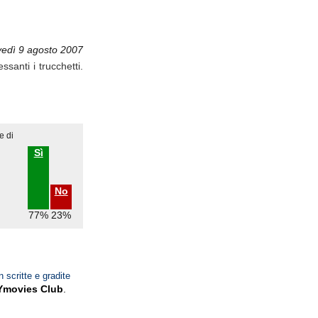
vedì 9 agosto 2007
santi i trucchetti.
e di
Sì
No
77%
23%
n scritte e gradite
Ymovies Club
.