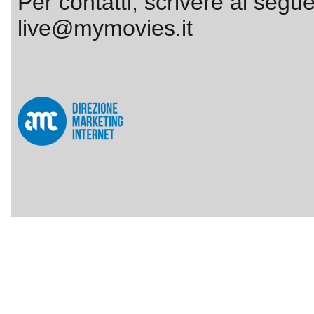
Per contatti, scrivere al segue
live@mymovies.it