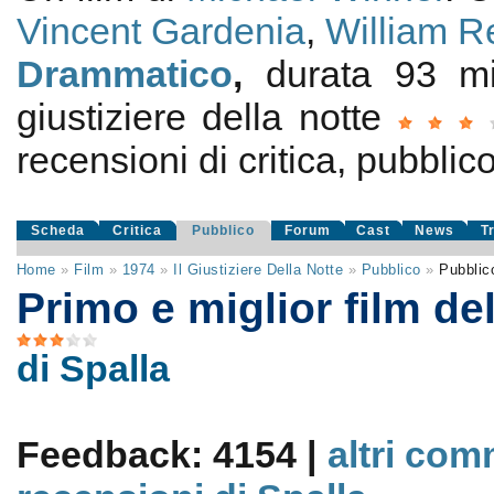
Vincent Gardenia
,
William R
Drammatico
,
durata 93 
giustiziere della notte
recensioni di critica, pubblico
Scheda
Critica
Pubblico
Forum
Cast
News
T
Home
»
Film
»
1974
»
Il Giustiziere Della Notte
»
Pubblico
»
Pubblic
Primo e miglior film del
di Spalla
Feedback: 4154 |
altri com