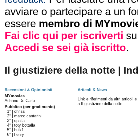
avviare o partecipare a un f
essere
membro di MYmovie
Fai clic qui per iscriverti
su
Accedi se sei già iscritto
.
Il giustiziere della notte | In
Recensioni & Opinionisti
Articoli & News
MYmovies
Link e riferimenti da altri articoli 
Adriano De Carlo
a Il giustiziere della notte
Pubblico (per gradimento)
1° |
chriss
2° |
marco cantarini
3° |
spalla
4° |
toty bottalla
5° |
hulk1
6° |
henry