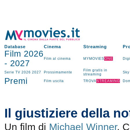
Database
Cinema
Streaming
Pr
Film 2026
Film al cinema
MYMOVIES
ONE
Digi
-
2027
Film gratis in
Serie TV
2026
2027
Prossimamente
Sky
streaming
Premi
Film uscita
TROVA
STREAMING
Dom
Il giustiziere della no
Un film di
Michael Winner
. 