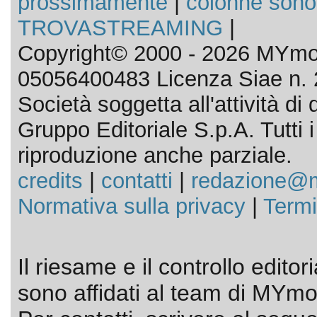
prossimamente
|
colonne sono
TROVASTREAMING
|
Copyright© 2000 - 2026 MYmov
05056400483 Licenza Siae n. 
Società soggetta all'attività d
Gruppo Editoriale S.p.A. Tutti i d
riproduzione anche parziale.
credits
|
contatti
|
redazione@m
Normativa sulla privacy
|
Termi
Il riesame e il controllo editor
sono affidati al team di MYmov