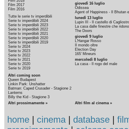
Film 2018
giovedì 16 luglio
Film 2017
Odissea
Film 2016
Agent of Happiness - Il Bhutan e 
Tutte le serie tv imperdibili
lunedì 13 luglio
Serie tv imperdibili 2024
Lupin III - Il castello di Cagliostr
Serie tv imperdibili 2023
La casa dalle finestre che ridono
Serie tv imperdibili 2022
The Doors
Serie tv imperdibili 2021
giovedì 9 luglio
Serie tv imperdibili 2020
L'Hangar Rosso
Serie tv imperdibili 2019
Il mondo oltre
Serie tv 2024
Election Day
Serie tv 2023
165' Mineurs
Serie tv 2022
Serie tv 2021
mercoledì 8 luglio
Serie tv 2020
La casa - Il rogo del male
Serie tv 2019
Altri coming soon
Queen Budapest
Linkin Park: Unshatter
Batman: Caped Crusader - Stagione 2
Lanterns
Billy the Kid - Stagione 3
Altri prossimamente »
Altri film al cinema »
home
|
cinema
|
database
|
fil