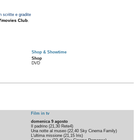
n scritte e gradite
Ymovies Club
.
Shop & Showtime
Shop
DVD
Film in tv
domenica 9 agosto
Il padrino
(
21,30
Rete4
)
Una notte al museo
(
22,40
Sky Cinema Family
)
L'ultima missione
(
21,15
Iris
)