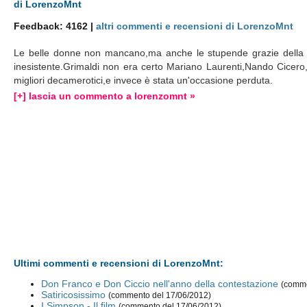
di LorenzoMnt
Feedback: 4162 |
altri commenti e recensioni di LorenzoMnt
Le belle donne non mancano,ma anche le stupende grazie della F
inesistente.Grimaldi non era certo Mariano Laurenti,Nando Cicer
migliori decamerotici,e invece è stata un'occasione perduta.
[+] lascia un commento a lorenzomnt »
Ultimi commenti e recensioni di LorenzoMnt:
Don Franco e Don Ciccio nell'anno della contestazione
(comme
Satiricosissimo
(commento del 17/06/2012)
I Simpson - Il film
(commento del 17/06/2012)