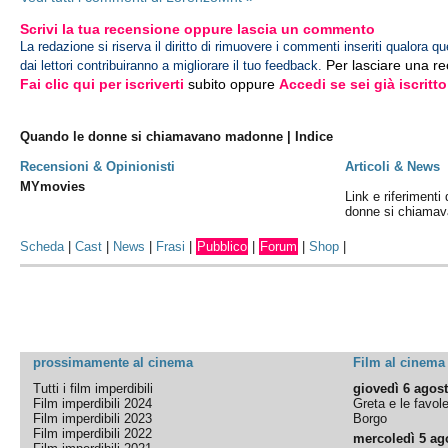
Scrivi la tua recensione oppure lascia un commento
La redazione si riserva il diritto di rimuovere i commenti inseriti qualora qu
Per lasciare una r
dai lettori contribuiranno a migliorare il tuo feedback.
Fai clic qui per iscriverti
subito oppure
Accedi se sei già iscritto
Quando le donne si chiamavano madonne | Indice
Recensioni & Opinionisti
Articoli & News
MYmovies
Link e riferimenti
donne si chiama
Scheda
|
Cast
|
News
|
Frasi
|
Pubblico
|
Forum
|
Shop
|
prossimamente al cinema
Film al cinema
Tutti i film imperdibili
giovedì 6 agos
Film imperdibili 2024
Greta e le favol
Film imperdibili 2023
Borgo
Film imperdibili 2022
mercoledì 5 ag