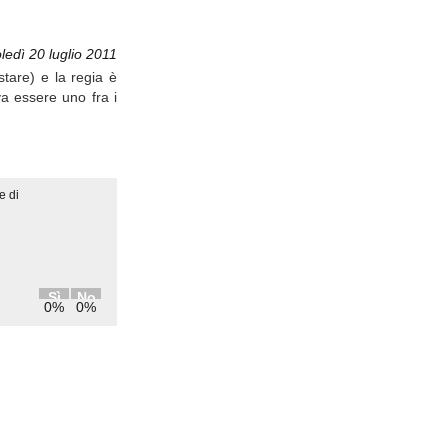
ledì 20 luglio 2011
tare) e la regia è
a essere uno fra i
e di
Sì
No
0%
0%