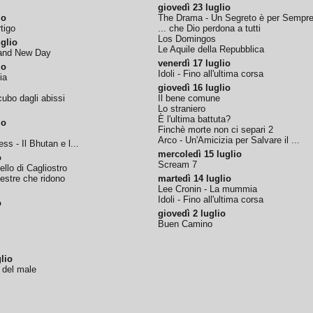
giovedì 23 luglio
io
The Drama - Un Segreto è per Sempr
tigo
... che Dio perdona a tutti
Los Domingos
glio
Le Aquile della Repubblica
rand New Day
venerdì 17 luglio
io
Idoli - Fino all'ultima corsa
ia
giovedì 16 luglio
ubo dagli abissi
Il bene comune
Lo straniero
È l'ultima battuta?
io
Finchè morte non ci separi 2
Arco - Un'Amicizia per Salvare il ...
ss - Il Bhutan e l...
mercoledì 15 luglio
o
Scream 7
tello di Cagliostro
nestre che ridono
martedì 14 luglio
Lee Cronin - La mummia
Idoli - Fino all'ultima corsa
o
giovedì 2 luglio
Buen Camino
lio
o del male