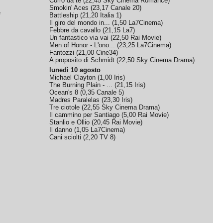
Corro da te
(
22,45
Sky Cinema Romance
)
Smokin' Aces
(
23,17
Canale 20
)
e
Battleship
(
21,20
Italia 1
)
Il giro del mondo in...
(
1,50
La7Cinema
)
Febbre da cavallo
(
21,15
La7
)
Un fantastico via vai
(
22,50
Rai Movie
)
Men of Honor - L'ono...
(
23,25
La7Cinema
)
Fantozzi
(
21,00
Cine34
)
A proposito di Schmidt
(
22,50
Sky Cinema Drama
)
lunedì 10 agosto
Michael Clayton
(
1,00
Iris
)
The Burning Plain - ...
(
21,15
Iris
)
Ocean's 8
(
0,35
Canale 5
)
Madres Paralelas
(
23,30
Iris
)
Tre ciotole
(
22,55
Sky Cinema Drama
)
Il cammino per Santiago
(
5,00
Rai Movie
)
Stanlio e Ollio
(
20,45
Rai Movie
)
Il danno
(
1,05
La7Cinema
)
Cani sciolti
(
2,20
TV 8
)