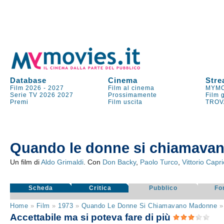
Database
Cinema
Stre
Film 2026
-
2027
Film al cinema
MYMO
Serie TV
2026
2027
Prossimamente
Film 
Premi
Film uscita
TROV
Quando le donne si chiamava
Un film di
Aldo Grimaldi
. Con
Don Backy
,
Paolo Turco
,
Vittorio Capri
Scheda
Critica
Pubblico
Fo
Home
»
Film
»
1973
»
Quando Le Donne Si Chiamavano Madonne
Accettabile ma si poteva fare di più