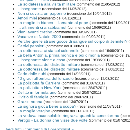
La soldatessa alla visita militare
(commento del 21/05/2012)
L'insegnante
(recensione del 11/05/2012)
Non si sevizia un paperino
(recensione del 10/04/2012)
Amori miei
(commento del 04/11/2011)
La moglie in bianco... l'amante al pepe
(commento del 11/09/201
... altrimenti ci arrabbiamo!
(commento del 10/09/2011)
Vieni avanti cretino
(commento del 09/09/2011)
Vacanze di Natale 2000
(commento del 09/09/2011)
Perché quelle strane gocce di sangue sul corpo di Jennifer?
Cattivi pensieri
(commento del 01/09/2011)
La dottoressa ci sta col colonnello
(commento del 19/08/2011)
La bella Antonia, prima monica e poi dimonia
(commento del 19
L'insegnante viene a casa
(commento del 19/08/2011)
La dottoressa del distretto militare
(commento del 17/08/2011)
La dottoressa del distretto militare
(commento del 17/08/2011)
Cado dalle nubi
(commento del 14/08/2011)
40 gradi all'ombra del lenzuolo
(recensione del 12/08/2011)
La poliziotta fa Carriera
(commento del 31/07/2011)
La poliziotta a New York
(recensione del 28/07/2011)
Delitto in formula uno
(commento del 20/07/2011)
Il vizio di famiglia
(commento del 20/07/2011)
Grazie nonna
(recensione del 13/07/2011)
La signora gioca bene a scopa?
(recensione del 11/07/2011)
La moglie vergine
(commento del 11/07/2011)
La vedova inconsolabile ringrazia quanti la consolarono
(comm
Vertigo - La donna che visse due volte
(commento del 01/07/201
Vedi tutti i commenti di LorenzoMnt »