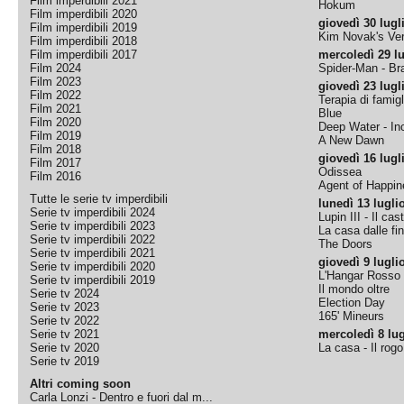
Film imperdibili 2021
Hokum
Film imperdibili 2020
giovedì 30 lugl
Film imperdibili 2019
Kim Novak's Ver
Film imperdibili 2018
Film imperdibili 2017
mercoledì 29 lu
Film 2024
Spider-Man - B
Film 2023
giovedì 23 lugl
Film 2022
Terapia di famigl
Film 2021
Blue
Film 2020
Deep Water - Inc
Film 2019
A New Dawn
Film 2018
giovedì 16 lugl
Film 2017
Odissea
Film 2016
Agent of Happine
Tutte le serie tv imperdibili
lunedì 13 lugli
Serie tv imperdibili 2024
Lupin III - Il cas
Serie tv imperdibili 2023
La casa dalle fi
Serie tv imperdibili 2022
The Doors
Serie tv imperdibili 2021
giovedì 9 lugli
Serie tv imperdibili 2020
L'Hangar Rosso
Serie tv imperdibili 2019
Il mondo oltre
Serie tv 2024
Election Day
Serie tv 2023
165' Mineurs
Serie tv 2022
Serie tv 2021
mercoledì 8 lug
Serie tv 2020
La casa - Il rog
Serie tv 2019
Altri coming soon
Carla Lonzi - Dentro e fuori dal m...