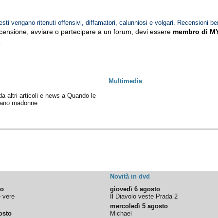
esti vengano ritenuti offensivi, diffamatori, calunniosi e volgari. Recensioni be
ecensione, avviare o partecipare a un forum, devi essere
membro di M
.
Multimedia
 da altri articoli e news a Quando le
vano madonne
Novità in dvd
to
giovedì 6 agosto
e vere
Il Diavolo veste Prada 2
mercoledì 5 agosto
osto
Michael