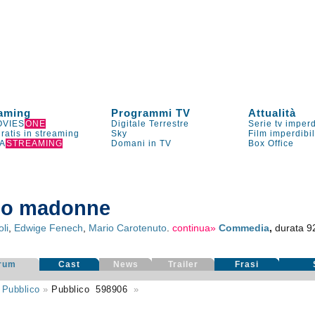
aming
Programmi TV
Attualità
VIES
ONE
Digitale Terrestre
Serie tv imperd
gratis in streaming
Sky
Film imperdibi
A
STREAMING
Domani in TV
Box Office
no madonne
oli
,
Edwige Fenech
,
Mario Carotenuto
.
continua»
Commedia
,
durata 92
rum
Cast
News
Trailer
Frasi
»
Pubblico
»
Pubblico
598906
»