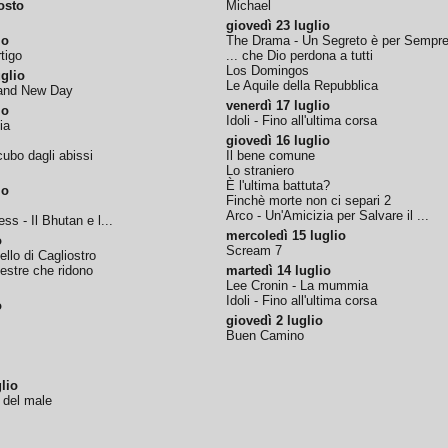
osto
Michael
giovedì 23 luglio
io
The Drama - Un Segreto è per Sempr
tigo
... che Dio perdona a tutti
Los Domingos
glio
Le Aquile della Repubblica
rand New Day
venerdì 17 luglio
io
Idoli - Fino all'ultima corsa
ia
giovedì 16 luglio
ubo dagli abissi
Il bene comune
Lo straniero
È l'ultima battuta?
io
Finchè morte non ci separi 2
Arco - Un'Amicizia per Salvare il ...
ss - Il Bhutan e l...
mercoledì 15 luglio
o
Scream 7
tello di Cagliostro
nestre che ridono
martedì 14 luglio
Lee Cronin - La mummia
Idoli - Fino all'ultima corsa
o
giovedì 2 luglio
Buen Camino
lio
o del male