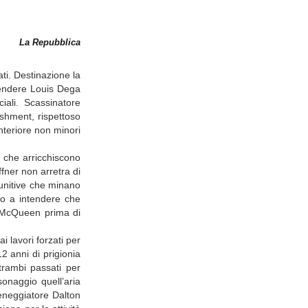
La Repubblica
ti. Destinazione la
fendere Louis Dega
iali. Scassinatore
shment, rispettoso
nteriore non minori
i che arricchiscono
ffner non arretra di
punitive che minano
amo a intendere che
 a McQueen prima di
i lavori forzati per
2 anni di prigionia
ntrambi passati per
onaggio quell’aria
ceneggiatore Dalton