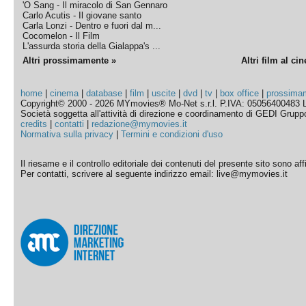
'O Sang - Il miracolo di San Gennaro
Carlo Acutis - Il giovane santo
Carla Lonzi - Dentro e fuori dal m...
Cocomelon - Il Film
L'assurda storia della Gialappa's ...
Altri prossimamente »
Altri film al ci
home
|
cinema
|
database
|
film
|
uscite
|
dvd
|
tv
|
box office
|
prossima
Copyright© 2000 - 2026 MYmovies® Mo-Net s.r.l. P.IVA: 05056400483 L
Società soggetta all'attività di direzione e coordinamento di GEDI Gruppo E
credits
|
contatti
|
redazione@mymovies.it
Normativa sulla privacy
|
Termini e condizioni d'uso
Il riesame e il controllo editoriale dei contenuti del presente sito sono a
Per contatti, scrivere al seguente indirizzo email: live@mymovies.it