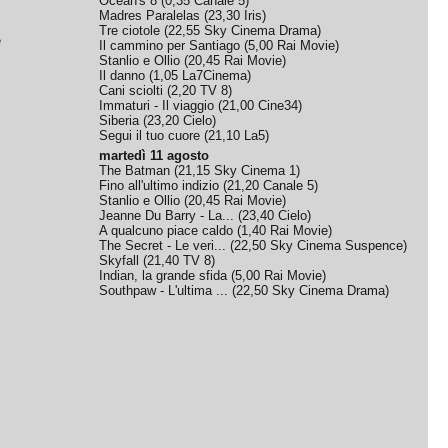
Ocean's 8
(
0,35
Canale 5
)
Madres Paralelas
(
23,30
Iris
)
Tre ciotole
(
22,55
Sky Cinema Drama
)
e
Il cammino per Santiago
(
5,00
Rai Movie
)
Stanlio e Ollio
(
20,45
Rai Movie
)
Il danno
(
1,05
La7Cinema
)
Cani sciolti
(
2,20
TV 8
)
Immaturi - Il viaggio
(
21,00
Cine34
)
Siberia
(
23,20
Cielo
)
Segui il tuo cuore
(
21,10
La5
)
martedì 11 agosto
The Batman
(
21,15
Sky Cinema 1
)
Fino all'ultimo indizio
(
21,20
Canale 5
)
Stanlio e Ollio
(
20,45
Rai Movie
)
Jeanne Du Barry - La...
(
23,40
Cielo
)
A qualcuno piace caldo
(
1,40
Rai Movie
)
The Secret - Le veri...
(
22,50
Sky Cinema Suspence
)
Skyfall
(
21,40
TV 8
)
Indian, la grande sfida
(
5,00
Rai Movie
)
Southpaw - L'ultima ...
(
22,50
Sky Cinema Drama
)