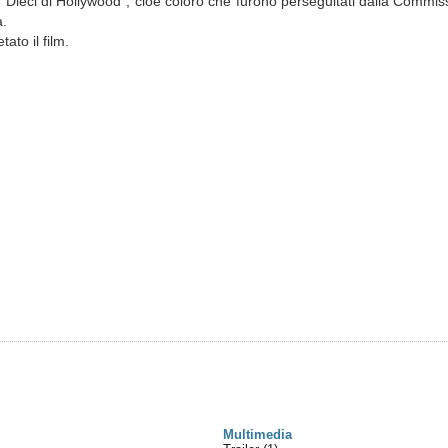
“Dieci di Hollywood”, cioè coloro che furono perseguitati dalla Commissi
a.
ato il film.
Multimedia