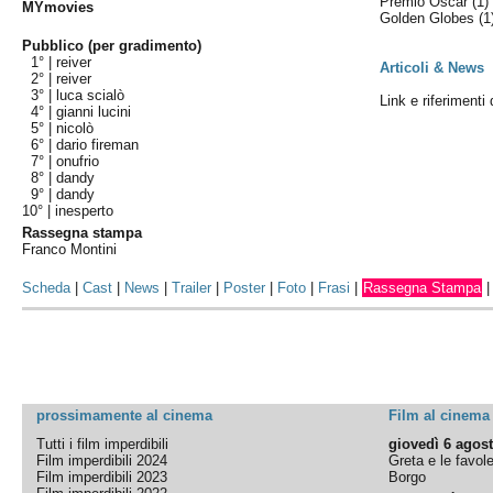
Premio Oscar
(1)
MYmovies
Golden Globes
(1
Pubblico (per gradimento)
1° |
reiver
Articoli & News
2° |
reiver
3° |
luca scialò
Link e riferimenti 
4° |
gianni lucini
5° |
nicolò
6° |
dario fireman
7° |
onufrio
8° |
dandy
9° |
dandy
10° |
inesperto
Rassegna stampa
Franco Montini
Scheda
|
Cast
|
News
|
Trailer
|
Poster
|
Foto
|
Frasi
|
Rassegna Stampa
prossimamente al cinema
Film al cinema
Tutti i film imperdibili
giovedì 6 agos
Film imperdibili 2024
Greta e le favol
Film imperdibili 2023
Borgo