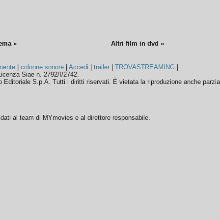
nema »
Altri film in dvd »
mente
|
colonne sonore
|
Accedi
|
trailer
|
TROVASTREAMING
|
icenza Siae n. 2792/I/2742.
ditoriale S.p.A. Tutti i diritti riservati. È vietata la riproduzione anche parzia
ffidati al team di MYmovies e al direttore responsabile.