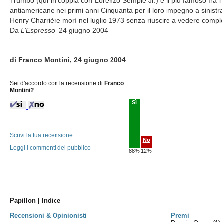
Trumbo (qui in coppia con Lorenzo Semple Jr.) è il più famoso fra i 
antiamericane nei primi anni Cinquanta per il loro impegno a sinistr
Henry Charrière morì nel luglio 1973 senza riuscire a vedere complet
Da
L’Espresso
, 24 giugno 2004
di Franco Montini, 24 giugno 2004
Sei d'accordo con la recensione di
Franco
Montini?
Sì
Scrivi la tua recensione
No
Leggi i commenti del pubblico
88%
12%
Papillon | Indice
Recensioni & Opinionisti
Premi