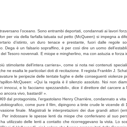
versano l’oceano. Sono entrambi deportati, condannati ai lavori forza
lon
per via della farfalla tatuata sul petto (McQueen) si impegna a di
tario d’istinto, un duro tenace e prestante, fuori dalle regole soc
. Dega è un falsario sopraffino, è per così dire un uomo dell’establi
oni del Tesoro novennali. E miope e mingherlino, ma con astuzia e forza i
 stimolante dell’intera carriera», come si nota nei contenuti special
e ne esalta le particolari doti di recitazione. Il regista Franklin J. Scha
avature le peripezie delle tentate fughe e delle conseguenti violenze 
i Papillon-McQueen: «Qui la regola è il silenzio assoluto. Noi non di
seri innocui, e lo facciamo spezzandoli», dice il direttore del carcere
o ancora vivo, bastardi! ».
 1969 dal protagonista, l’ergastolano Henry Charrière, condannato a vita a
tobiografico, come pure il film, dipingono a tinte crude le vicende di 1
vasione finale. Magistrali le interpretazioni dei due grandi attori (e
Per indossare le spesse lenti da miope che conferivano al suo pers
ha utilizzato delle lenti a contatto che ricorreggevano la vista. Lo s