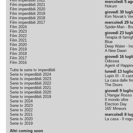
Film imperdibili 2022
mercoledì 5 ag
Film imperdibili 2021
Hokum
Film imperdibili 2020
giovedì 30 lugl
Film imperdibili 2019
Kim Novak's Ver
Film imperdibili 2018
Film imperdibili 2017
mercoledì 29 lu
Film 2024
Spider-Man - B
Film 2023
giovedì 23 lugl
Film 2022
Terapia di famigl
Film 2021
Blue
Film 2020
Deep Water - Inc
Film 2019
A New Dawn
Film 2018
giovedì 16 lugl
Film 2017
Odissea
Film 2016
Agent of Happine
Tutte le serie tv imperdibili
lunedì 13 lugli
Serie tv imperdibili 2024
Lupin III - Il cas
Serie tv imperdibili 2023
La casa dalle fi
Serie tv imperdibili 2022
The Doors
Serie tv imperdibili 2021
giovedì 9 lugli
Serie tv imperdibili 2020
L'Hangar Rosso
Serie tv imperdibili 2019
Il mondo oltre
Serie tv 2024
Election Day
Serie tv 2023
165' Mineurs
Serie tv 2022
Serie tv 2021
mercoledì 8 lug
Serie tv 2020
La casa - Il rog
Serie tv 2019
Altri coming soon