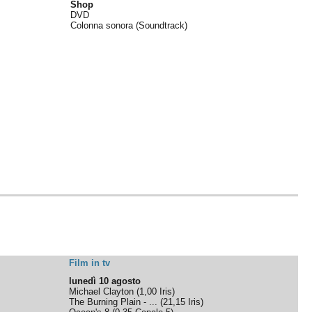
Shop
DVD
Colonna sonora (Soundtrack)
Film in tv
lunedì 10 agosto
Michael Clayton
(
1,00
Iris
)
The Burning Plain - ...
(
21,15
Iris
)