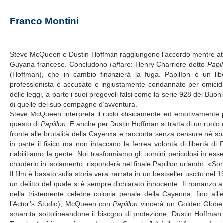
Franco Montini
Steve McQueen e Dustin Hoffman raggiungono l’accordo mentre attra
Guyana francese. Concludono
l’af
fare: Henry Charrière detto
Papil
(Hoffman), che in cambio finanzierà la fuga. PapilIon è un liber
professionista è accusato e ingiustamente condannato per omicidio
delle leggi, a parte i suoi pregevoli falsi come la serie 928 dei Bu
di quelle del suo compagno d’avventura.
Steve McQueen interpreta il ruolo «fisicamente ed emotivamente più
questo di
Papillon
. E anche per Dustin Hoffman si tratta di un ruolo ch
fronte alle brutalità della Cayenna e racconta senza censure né sb
in parte il fisico ma non intaccano la ferrea volontà di libertà d
riabilitiamo la gente. Noi trasformiamo gli uomini pericolosi in es
chiuderlo in isolamento; risponderà nel finale Papillon urlando: «Son
Il film è basato sulla storia vera narrata in un bestseller uscito nel
un delitto del quale si è sempre dichiarato innocente. Il romanzo au
nella tristemente celebre colonia penale della Cayenna, fino all’e
l’Actor’s Studio), McQueen con
Papillon
vincerà un Golden Globe. 
smarrita sottolineandone il bisogno di protezione, Dustin Hoffman 