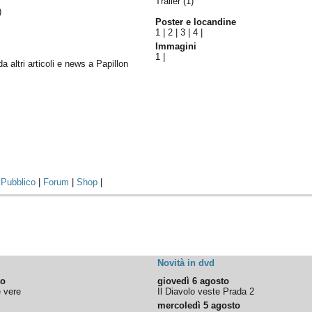
Trailer (1)
)
Poster e locandine
1
|
2
|
3
|
4
|
Immagini
1
|
da altri articoli e news a Papillon
|
Pubblico
|
Forum
|
Shop
|
Novità in dvd
to
giovedì 6 agosto
e vere
Il Diavolo veste Prada 2
mercoledì 5 agosto