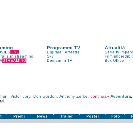
aming
Programmi TV
Attualità
VIES
ONE
Digitale Terrestre
Serie tv imperd
gratis in streaming
Sky
Film imperdibi
A
STREAMING
Domani in TV
Box Office
fman
,
Victor Jory
,
Don Gordon
,
Anthony Zerbe
.
continua»
Avventura
ari.
t
Premi
News
Trailer
Poster
Foto
F