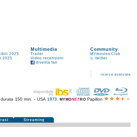
Multimedia
Community
ibili 2025
Trailer
MYmovies Club
li 2025
Video recensioni
twitter
diventa fan
ricerca avanzata
,
durata 150 min. - USA
1973
.
Papillon
MYMO
NE
T
RO
rasi
Streaming