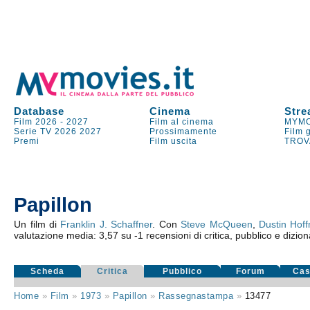
Database
Cinema
Stre
Film 2026
-
2027
Film al cinema
MYMO
Serie TV
2026
2027
Prossimamente
Film 
Premi
Film uscita
TROV
Papillon
Un film di
Franklin J. Schaffner
. Con
Steve McQueen
,
Dustin Hof
valutazione media:
3,57
su
-1
recensioni di critica, pubblico e dizion
Scheda
Critica
Pubblico
Forum
Cas
Home
»
Film
»
1973
»
Papillon
»
Rassegnastampa
»
13477