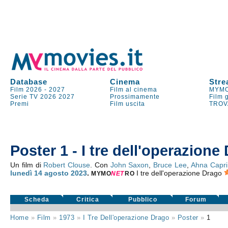
Database
Cinema
Stre
Film 2026
-
2027
Film al cinema
MYMO
Serie TV
2026
2027
Prossimamente
Film 
Premi
Film uscita
TROV
Poster 1 - I tre dell'operazione
Un film di
Robert Clouse
. Con
John Saxon
,
Bruce Lee
,
Ahna Capri
lunedì 14
agosto 2023
.
I tre dell'operazione Drago
MYMO
NE
T
RO
Scheda
Critica
Pubblico
Forum
Home
»
Film
»
1973
»
I Tre Dell'operazione Drago
»
Poster
»
1