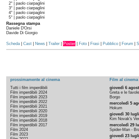
2° |
paolo ciarpaglini
3° |
paolo ciarpaglini
4° |
paolo ciarpaglini
5° |
paolo ciarpaglini
Rassegna stampa
Daniele D'Orsi
Davide Di Giorgio
Scheda
|
Cast
|
News
|
Trailer
|
Poster
|
Foto
|
Frasi
|
Pubblico
|
Forum
|
S
prossimamente al cinema
Film al cinema
Tutti i film imperdibili
giovedì 6 agos
Film imperdibili 2024
Greta e le favol
Film imperdibili 2023
Borgo
Film imperdibili 2022
mercoledì 5 ag
Film imperdibili 2021
Hokum
Film imperdibili 2020
giovedì 30 lugl
Film imperdibili 2019
Kim Novak's Ver
Film imperdibili 2018
Film imperdibili 2017
mercoledì 29 lu
Film 2024
Spider-Man - B
Film 2023
giovedì 23 lugl
Film 2022