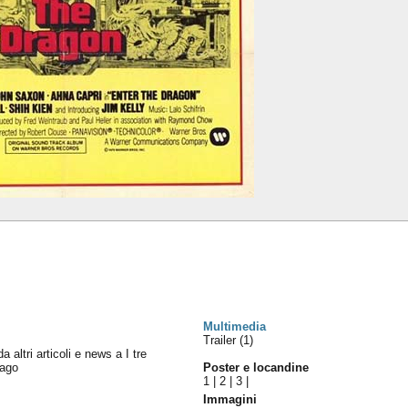
Multimedia
Trailer (1)
da altri articoli e news a I tre
rago
Poster e locandine
1
|
2
|
3
|
Immagini