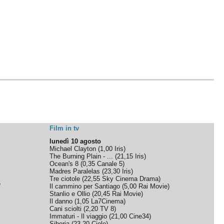
Film in tv
lunedì 10 agosto
Michael Clayton
(
1,00
Iris
)
The Burning Plain - ...
(
21,15
Iris
)
Ocean's 8
(
0,35
Canale 5
)
Madres Paralelas
(
23,30
Iris
)
Tre ciotole
(
22,55
Sky Cinema Drama
)
e
Il cammino per Santiago
(
5,00
Rai Movie
)
Stanlio e Ollio
(
20,45
Rai Movie
)
Il danno
(
1,05
La7Cinema
)
Cani sciolti
(
2,20
TV 8
)
Immaturi - Il viaggio
(
21,00
Cine34
)
Siberia
(
23,20
Cielo
)