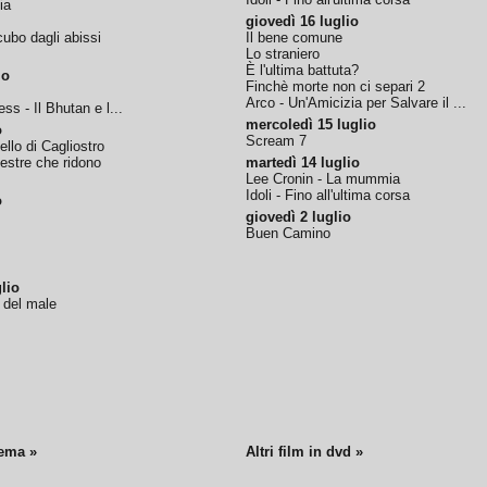
ia
giovedì 16 luglio
ubo dagli abissi
Il bene comune
Lo straniero
È l'ultima battuta?
io
Finchè morte non ci separi 2
Arco - Un'Amicizia per Salvare il ...
ss - Il Bhutan e l...
mercoledì 15 luglio
o
Scream 7
tello di Cagliostro
nestre che ridono
martedì 14 luglio
Lee Cronin - La mummia
Idoli - Fino all'ultima corsa
o
giovedì 2 luglio
Buen Camino
lio
o del male
nema »
Altri film in dvd »