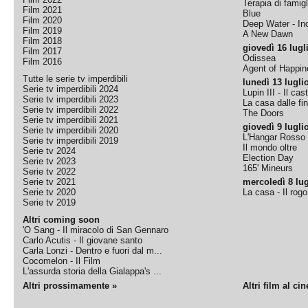
Terapia di famigl
Film 2021
Blue
Film 2020
Deep Water - Inc
Film 2019
A New Dawn
Film 2018
giovedì 16 lugl
Film 2017
Odissea
Film 2016
Agent of Happine
Tutte le serie tv imperdibili
lunedì 13 lugli
Serie tv imperdibili 2024
Lupin III - Il cas
Serie tv imperdibili 2023
La casa dalle fi
Serie tv imperdibili 2022
The Doors
Serie tv imperdibili 2021
giovedì 9 lugli
Serie tv imperdibili 2020
L'Hangar Rosso
Serie tv imperdibili 2019
Il mondo oltre
Serie tv 2024
Election Day
Serie tv 2023
165' Mineurs
Serie tv 2022
Serie tv 2021
mercoledì 8 lug
Serie tv 2020
La casa - Il rog
Serie tv 2019
Altri coming soon
'O Sang - Il miracolo di San Gennaro
Carlo Acutis - Il giovane santo
Carla Lonzi - Dentro e fuori dal m...
Cocomelon - Il Film
L'assurda storia della Gialappa's ...
Altri prossimamente »
Altri film al ci