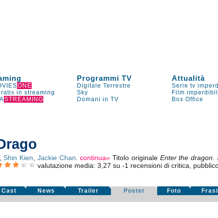
aming
Programmi TV
Attualità
VIES
ONE
Digitale Terrestre
Serie tv imperd
gratis in streaming
Sky
Film imperdibi
A
STREAMING
Domani in TV
Box Office
 Drago
,
Shin Kien
,
Jackie Chan
.
continua»
Titolo originale
Enter the dragon
.
valutazione media:
3,27
su
-1
recensioni di critica, pubblico
Cast
News
Trailer
Poster
Foto
Fras