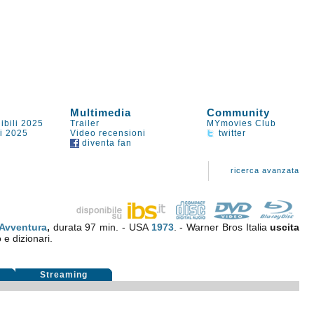
Multimedia
Community
ibili 2025
Trailer
MYmovies Club
li 2025
Video recensioni
twitter
diventa fan
ricerca avanzata
Avventura
,
durata 97 min. - USA
1973
. - Warner Bros Italia
uscita
 e dizionari.
i
Streaming