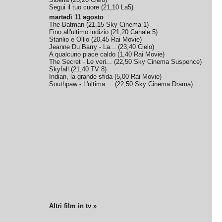
Segui il tuo cuore
(
21,10
La5
)
martedì 11 agosto
The Batman
(
21,15
Sky Cinema 1
)
Fino all'ultimo indizio
(
21,20
Canale 5
)
Stanlio e Ollio
(
20,45
Rai Movie
)
Jeanne Du Barry - La...
(
23,40
Cielo
)
A qualcuno piace caldo
(
1,40
Rai Movie
)
The Secret - Le veri...
(
22,50
Sky Cinema Suspence
)
Skyfall
(
21,40
TV 8
)
Indian, la grande sfida
(
5,00
Rai Movie
)
Southpaw - L'ultima ...
(
22,50
Sky Cinema Drama
)
Altri film in tv »