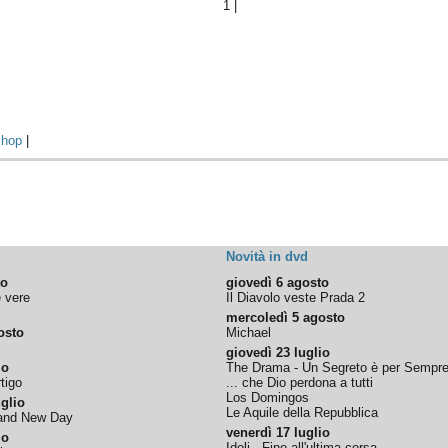
1
|
hop
|
Novità in dvd
to
giovedì 6 agosto
e vere
Il Diavolo veste Prada 2
mercoledì 5 agosto
osto
Michael
giovedì 23 luglio
io
The Drama - Un Segreto è per Sempr
tigo
... che Dio perdona a tutti
Los Domingos
glio
Le Aquile della Repubblica
rand New Day
venerdì 17 luglio
io
Idoli - Fino all'ultima corsa