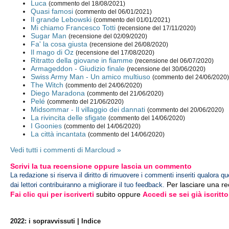
Luca
(commento del 18/08/2021)
Quasi famosi
(commento del 06/01/2021)
Il grande Lebowski
(commento del 01/01/2021)
Mi chiamo Francesco Totti
(recensione del 17/11/2020)
Sugar Man
(recensione del 02/09/2020)
Fa' la cosa giusta
(recensione del 26/08/2020)
Il mago di Oz
(recensione del 17/08/2020)
Ritratto della giovane in fiamme
(recensione del 06/07/2020)
Armageddon - Giudizio finale
(recensione del 30/06/2020)
Swiss Army Man - Un amico multiuso
(commento del 24/06/2020
The Witch
(commento del 24/06/2020)
Diego Maradona
(commento del 21/06/2020)
Pelé
(commento del 21/06/2020)
Midsommar - Il villaggio dei dannati
(commento del 20/06/2020)
La rivincita delle sfigate
(commento del 14/06/2020)
I Goonies
(commento del 14/06/2020)
La città incantata
(commento del 14/06/2020)
Vedi tutti i commenti di Marcloud »
Scrivi la tua recensione oppure lascia un commento
La redazione si riserva il diritto di rimuovere i commenti inseriti qualora qu
Per lasciare una r
dai lettori contribuiranno a migliorare il tuo feedback.
Fai clic qui per iscriverti
subito oppure
Accedi se sei già iscritto
2022: i sopravvissuti | Indice