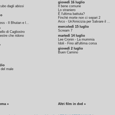
giovedì 16 luglio
ubo dagli abissi
Il bene comune
Lo straniero
È l'ultima battuta?
io
Finchè morte non ci separi 2
Arco - Un'Amicizia per Salvare il ...
ss - Il Bhutan e l...
mercoledì 15 luglio
o
Scream 7
tello di Cagliostro
nestre che ridono
martedì 14 luglio
Lee Cronin - La mummia
Idoli - Fino all'ultima corsa
o
giovedì 2 luglio
Buen Camino
lio
o del male
nema »
Altri film in dvd »