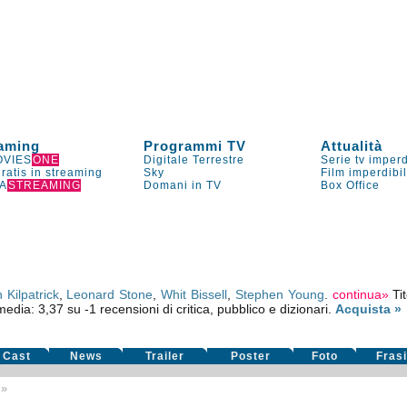
aming
Programmi TV
Attualità
VIES
ONE
Digitale Terrestre
Serie tv imperd
gratis in streaming
Sky
Film imperdibi
A
STREAMING
Domani in TV
Box Office
 Kilpatrick
,
Leonard Stone
,
Whit Bissell
,
Stephen Young
.
continua»
Ti
 media:
3,37
su
-1
recensioni di critica, pubblico e dizionari.
Acquista »
Cast
News
Trailer
Poster
Foto
Fras
»