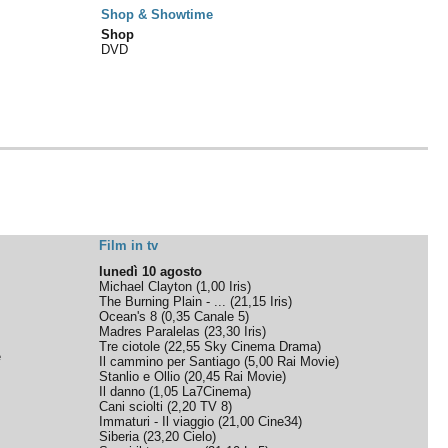
Shop & Showtime
Shop
DVD
Film in tv
lunedì 10 agosto
Michael Clayton
(
1,00
Iris
)
The Burning Plain - ...
(
21,15
Iris
)
Ocean's 8
(
0,35
Canale 5
)
Madres Paralelas
(
23,30
Iris
)
Tre ciotole
(
22,55
Sky Cinema Drama
)
e
Il cammino per Santiago
(
5,00
Rai Movie
)
Stanlio e Ollio
(
20,45
Rai Movie
)
Il danno
(
1,05
La7Cinema
)
Cani sciolti
(
2,20
TV 8
)
Immaturi - Il viaggio
(
21,00
Cine34
)
Siberia
(
23,20
Cielo
)