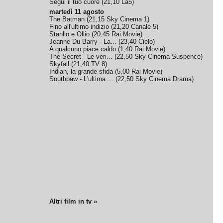
Segui il tuo cuore
(
21,10
La5
)
martedì 11 agosto
The Batman
(
21,15
Sky Cinema 1
)
Fino all'ultimo indizio
(
21,20
Canale 5
)
Stanlio e Ollio
(
20,45
Rai Movie
)
Jeanne Du Barry - La...
(
23,40
Cielo
)
A qualcuno piace caldo
(
1,40
Rai Movie
)
The Secret - Le veri...
(
22,50
Sky Cinema Suspence
)
Skyfall
(
21,40
TV 8
)
Indian, la grande sfida
(
5,00
Rai Movie
)
Southpaw - L'ultima ...
(
22,50
Sky Cinema Drama
)
Altri film in tv »