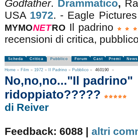
Godfather
.
Drammatico
,
Ra
USA
1972
. - Eagle Picture
Il padrino
MYMO
NE
T
RO
recensioni di critica, pubblico
Scheda
Critica
Pubblico
Forum
Cast
Premi
News
Home
»
Film
»
1972
»
Il Padrino
»
Pubblico
»
460190
»
No,no,no..."Il padrino"
ridoppiato?????
di Reiver
Feedback: 6088 |
altri com