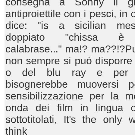
consegna a Sonny il gi
antiproiettile con i pesci, in 
dice: "is a sicilian mess
doppiato "chissa è 
calabrase..." ma!? ma??!?P
non sempre si può disporre
o del blu ray e per 
bisognerebbe muoversi 
sensibilizzazione per la m
onda dei film in lingua or
sottotitolati, It's the only w
think