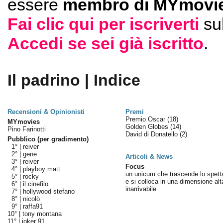
essere
membro di MYmovie
Fai clic qui per iscriverti
su
Accedi se sei già iscritto
.
Il padrino | Indice
Recensioni & Opinionisti
Premi
Premio Oscar
(18)
MYmovies
Golden Globes
(14)
Pino Farinotti
David di Donatello
(2)
Pubblico (per gradimento)
1° |
reiver
2° |
gene
Articoli & News
3° |
reiver
Focus
4° |
playboy matt
un unicum che trascende lo spett
5° |
rocky
e si colloca in una dimensione alt
6° |
il cinefilo
inarrivabile
7° |
hollywood stefano
8° |
nicolò
9° |
raffa91
10° |
tony montana
11° |
joker 91