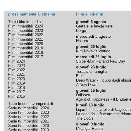
prossimamente al cinema
Film al cinema
Tutti i film imperdibili
giovedì 6 agosto
Film imperdibili 2024
Greta e le favole vere
Film imperdibili 2023
Borgo
Film imperdibili 2022
mercoledì 5 agosto
Film imperdibili 2021
Hokum
Film imperdibili 2020
giovedì 30 luglio
Film imperdibili 2019
Kim Novak's Vertigo
Film imperdibili 2018
Film imperdibili 2017
mercoledì 29 luglio
Film 2024
Spider-Man - Brand New Day
Film 2023
giovedì 23 luglio
Film 2022
Terapia di famiglia
Film 2021
Blue
Film 2020
Deep Water - Incubo dagli abissi
Film 2019
A New Dawn
Film 2018
giovedì 16 luglio
Film 2017
Odissea
Film 2016
Agent of Happiness - Il Bhutan e 
Tutte le serie tv imperdibili
lunedì 13 luglio
Serie tv imperdibili 2024
Lupin III - Il castello di Cagliostr
Serie tv imperdibili 2023
La casa dalle finestre che ridono
Serie tv imperdibili 2022
The Doors
Serie tv imperdibili 2021
giovedì 9 luglio
Serie tv imperdibili 2020
L'Hangar Rosso
Serie tv imperdibili 2019