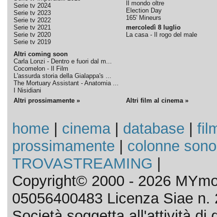
Il mondo oltre
Serie tv 2024
Election Day
Serie tv 2023
165' Mineurs
Serie tv 2022
Serie tv 2021
mercoledì 8 luglio
Serie tv 2020
La casa - Il rogo del male
Serie tv 2019
Altri coming soon
Carla Lonzi - Dentro e fuori dal m...
Cocomelon - Il Film
L'assurda storia della Gialappa's ...
The Mortuary Assistant - Anatomia ...
I Nisidiani
Altri prossimamente »
Altri film al cinema »
home
|
cinema
|
database
|
fil
prossimamente
|
colonne sono
TROVASTREAMING
|
Copyright© 2000 - 2026 MYmov
05056400483 Licenza Siae n. 
Società soggetta all'attività d