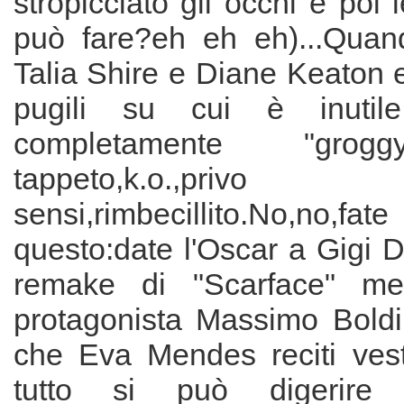
stropicciato gli occhi e poi 
può fare?eh eh eh)...Quan
Talia Shire e Diane Keaton 
pugili su cui è inutile i
completamente "grogg
tappeto,k.o.,p
sensi,rimbecillito.No,no,fat
questo:date l'Oscar a Gigi D'
remake di "Scarface" me
protagonista Massimo Boldi
che Eva Mendes reciti vest
tutto si può digerire