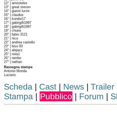
12° |
aristoteles
13° |
great steven
14° |
gianni lucini
15° |
claudus
16° |
kondor17
17° |
gabrigilli1997
18° |
gabrigilli1997
19° |
chiara
20° |
fabio 3121
21° |
nico
22° |
andrea castello
23° |
biso 93
24° |
alejazz
25° |
noia1
26° |
rambo
27° |
nathan
Rassegna stampa
Antonio Monda
Luciano
Scheda
|
Cast
|
News
|
Trailer
Stampa
|
Pubblico
|
Forum
|
S