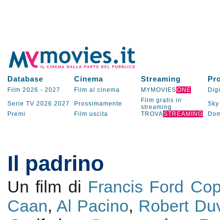
Database
Cinema
Streaming
Pr
Film 2026
-
2027
Film al cinema
MYMOVIES
ONE
Digi
Film gratis in
Serie TV
2026
2027
Prossimamente
Sky
streaming
Premi
Film uscita
TROVA
STREAMING
Dom
Il padrino
Un film di
Francis Ford Co
Caan
,
Al Pacino
,
Robert Duv